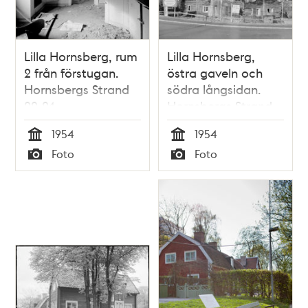
Lilla Hornsberg, rum
Lilla Hornsberg,
2 från förstugan.
östra gaveln och
Hornsbergs Strand
södra långsidan.
22-24
Hornsbergs Strand
22-24
1954
1954
Tid
Tid
Foto
Foto
Typ
Typ