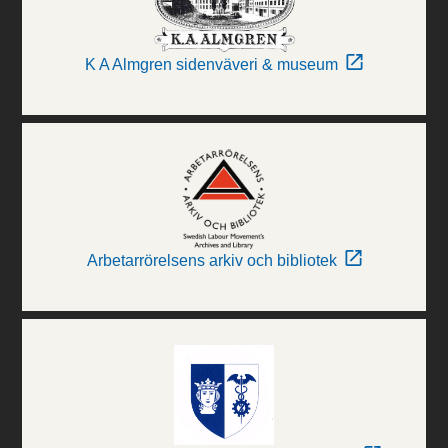
K A Almgren sidenväveri & museum
Arbetarrörelsens arkiv och bibliotek