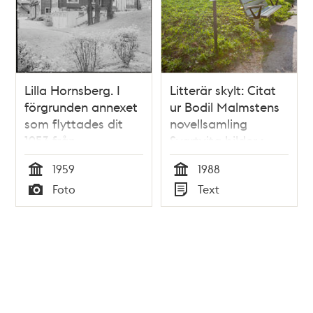
Lilla Hornsberg. I
Litterär skylt: Citat
förgrunden annexet
ur Bodil Malmstens
som flyttades dit
novellsamling
1953 från
Svartvita bilder :
Stigbergsgatan 22
berättelser
1959
1988
Tid
Tid
Foto
Text
Typ
Typ