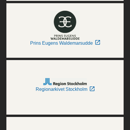
Prins Eugens Waldemarsudde
Regionarkivet Stockholm