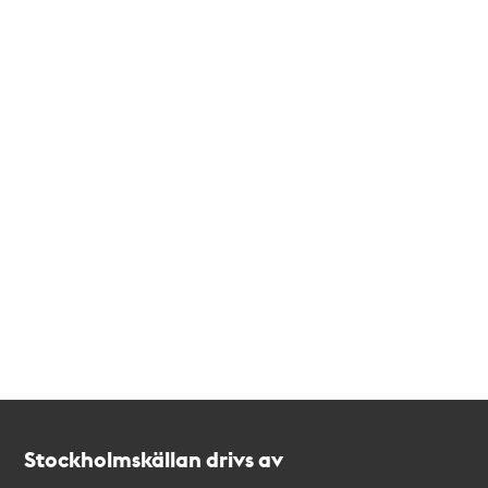
Kontakt
Stockholmskällan
Stockholmskällan drivs av