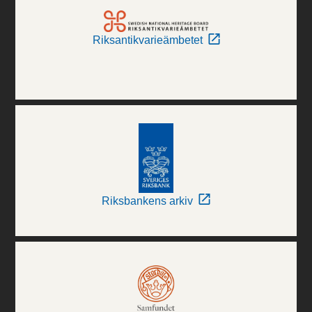
Riksantikvarieämbetet
Riksbankens arkiv