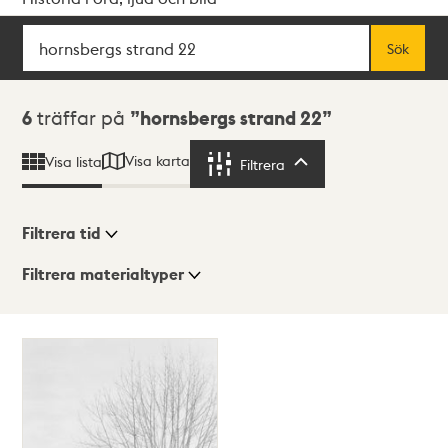
Sök
Fritextsök
Sök
Sökresultat
6
träffar på
hornsbergs strand 22
Visa karta
Visa lista
Filtrera
Filtrera
Filtrera tid
Filtrera materialtyper
Visningsläge
Totalt
6
träffar
Lista
Karta