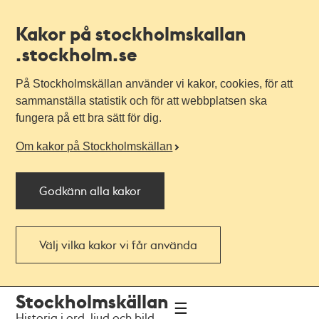
Kakor på stockholmskallan
.stockholm.se
På Stockholmskällan använder vi kakor, cookies, för att
sammanställa statistik och för att webbplatsen ska
fungera på ett bra sätt för dig.
Om kakor på Stockholmskällan
Godkänn alla kakor
Välj vilka kakor vi får använda
Till
Till
Stockholmskällan
navigationen
huvudinnehållet
Historia i ord, ljud och bild