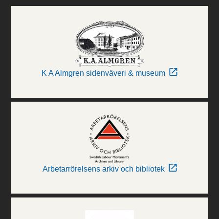
K A Almgren sidenväveri & museum
Arbetarrörelsens arkiv och bibliotek