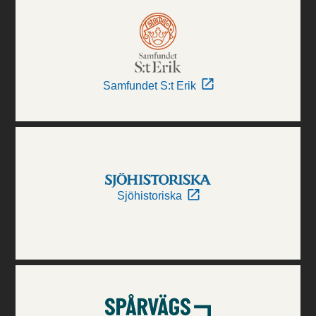
Samfundet S:t Erik
Sjöhistoriska