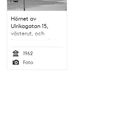
Hörnet av
Ulrikagatan 15,
västerut, och
Strandvägen 63 t.h.
1962
Tid
Foto
Typ