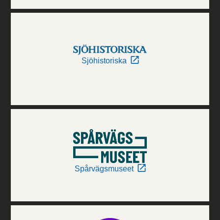
Sjöhistoriska
Spårvägsmuseet