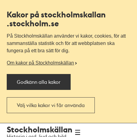
Kakor på stockholmskallan
.stockholm.se
På Stockholmskällan använder vi kakor, cookies, för att
sammanställa statistik och för att webbplatsen ska
fungera på ett bra sätt för dig.
Om kakor på Stockholmskällan
Godkänn alla kakor
Välj vilka kakor vi får använda
Till
Till
Stockholmskällan
navigationen
huvudinnehållet
Historia i ord, ljud och bild