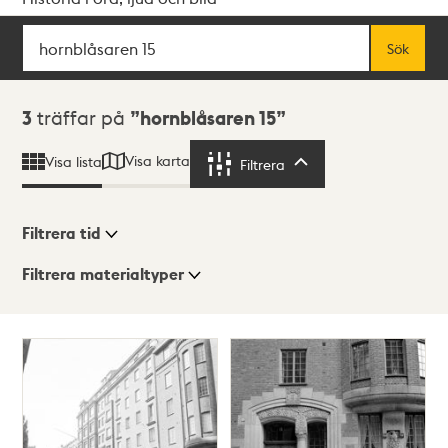
Sök
Fritextsök
Sök
Sökresultat
3
träffar på
hornblåsaren 15
Visa karta
Visa lista
Filtrera
Filtrera
Filtrera tid
Filtrera materialtyper
Visningsläge
Totalt
3
träffar
Lista
Karta