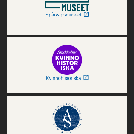
Spårvägsmuseet
Kvinnohistoriska