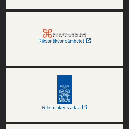
Riksantikvarieämbetet
Riksbankens arkiv