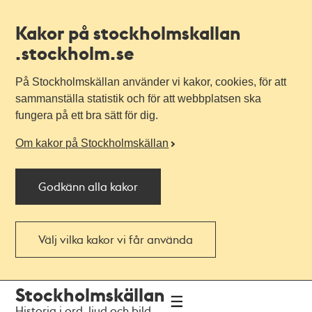
Kakor på stockholmskallan
.stockholm.se
På Stockholmskällan använder vi kakor, cookies, för att
sammanställa statistik och för att webbplatsen ska
fungera på ett bra sätt för dig.
Om kakor på Stockholmskällan
Godkänn alla kakor
Välj vilka kakor vi får använda
Till
Till
Stockholmskällan
navigationen
huvudinnehållet
Historia i ord, ljud och bild