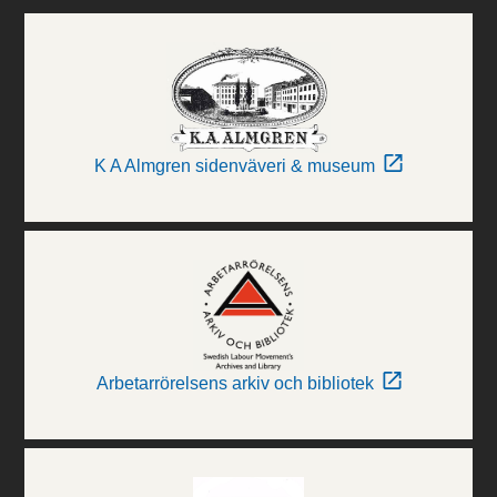
K A Almgren sidenväveri & museum
Arbetarrörelsens arkiv och bibliotek