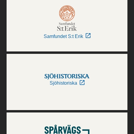
Samfundet S:t Erik
Sjöhistoriska