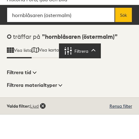
Sök
Fritextsök
Sök
Sökresultat
0
träffar på
hornblåsaren (östermalm)
Visa karta
Visa lista
Filtrera
Filtrera
Filtrera tid
Filtrera materialtyper
Visningsläge
Totalt
Valda filter:
Ljud
Rensa filter
0
träffar
Lista
Karta