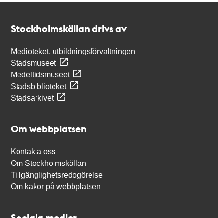
Kontakt
Stockholmskällan
Stockholmskällan drivs av
Medioteket, utbildningsförvaltningen
Stadsmuseet
Medeltidsmuseet
Stadsbiblioteket
Stadsarkivet
Om webbplatsen
Kontakta oss
Om Stockholmskällan
Tillgänglighetsredogörelse
Om kakor på webbplatsen
Sociala medier