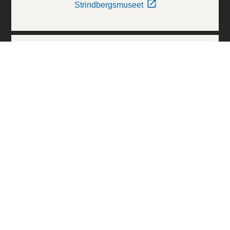
Strindbergsmuseet
Thielska Galleriet
Världskulturmuseerna