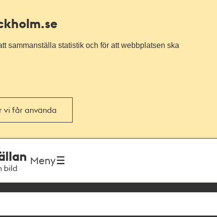
ockholm.se
tt sammanställa statistik och för att webbplatsen ska
or vi får använda
ällan
Meny
h bild