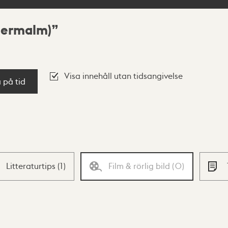
termalm)
Visa innehåll utan tidsangivelse
a på tid
Litteraturtips
(
1
)
Film & rörlig bild
(
0
)