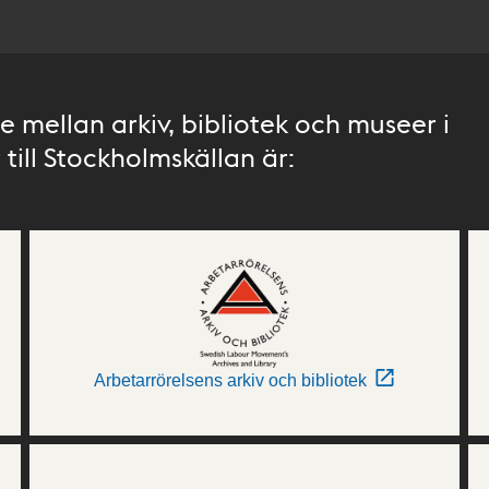
 mellan arkiv, bibliotek och museer i
till Stockholmskällan är:
Arbetarrörelsens arkiv och bibliotek