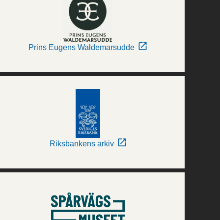
Prins Eugens Waldemarsudde
Riksbankens arkiv