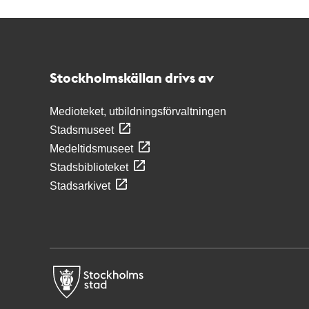
Kontakt
Stockholmskällan
Stockholmskällan drivs av
Medioteket, utbildningsförvaltningen
Stadsmuseet
Medeltidsmuseet
Stadsbiblioteket
Stadsarkivet