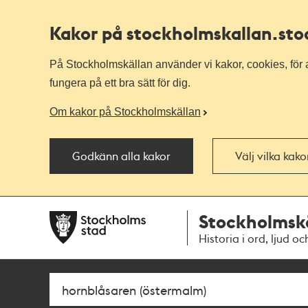
Kakor på stockholmskallan
.st
På Stockholmskällan använder vi kakor, cookies, för a
fungera på ett bra sätt för dig.
Om kakor på Stockholmskällan
Godkänn alla kakor
Välj vilka kak
Till
Till
Stockholmsk
navigationen
huvudinnehållet
Historia i ord, ljud oc
Sök
Fritextsök