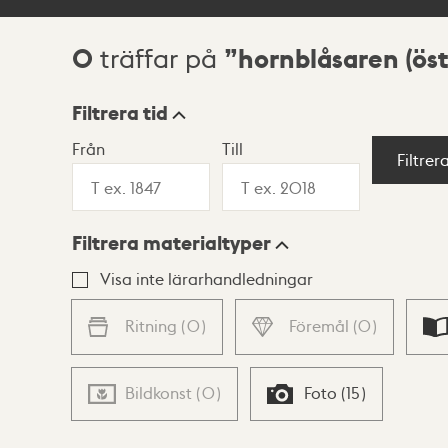
0
hornblåsaren (ös
träffar på
Sökresultat
Filtrera tid
Från
Till
Visningsläge
Filtrer
Filtrera materialtyper
Lista
Karta
Visa inte lärarhandledningar
Ritning
(
0
)
Föremål
(
0
)
Bildkonst
(
0
)
Foto
(
15
)