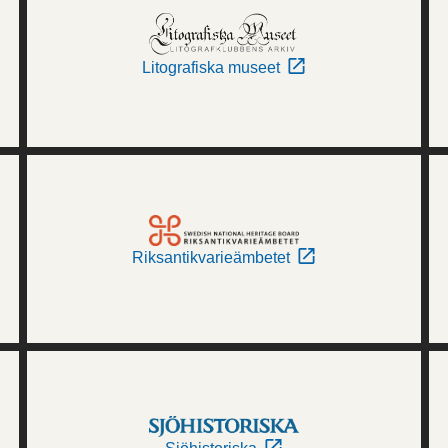
Litografiska museet
Riksantikvarieämbetet