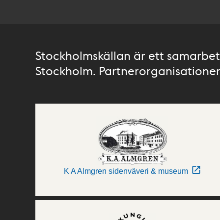
Stockholmskällan är ett samarbete
Stockholm. Partnerorganisationer 
K A Almgren sidenväveri & museum