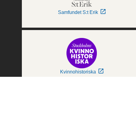
Samfundet S:t Erik
Kvinnohistoriska
Världskulturmuseerna