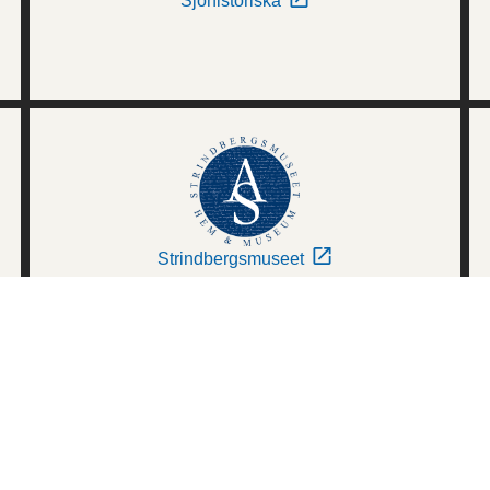
Sjöhistoriska
Strindbergsmuseet