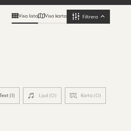
Visa karta
Visa lista
Filtrera
Filtrera
Text
(
1
)
Ljud
(
0
)
Karta
(
0
)