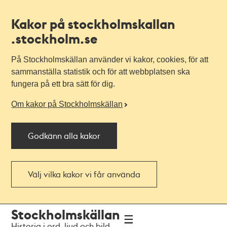
Kakor på stockholmskallan
.stockholm.se
På Stockholmskällan använder vi kakor, cookies, för att
sammanställa statistik och för att webbplatsen ska
fungera på ett bra sätt för dig.
Om kakor på Stockholmskällan
Godkänn alla kakor
Välj vilka kakor vi får använda
Till
Till
Stockholmskällan
navigationen
huvudinnehållet
Historia i ord, ljud och bild