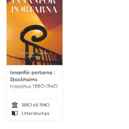
Innanför portarna :
Stockholms
trapphus 1880-1940
/ foto: Nino
Monastra ; text:
1880 till 1940
Olof Antell m.fl.
Tid
Litteraturtips
Typ