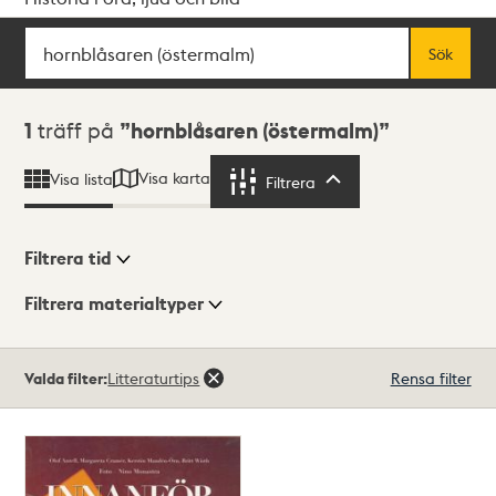
Sök
Fritextsök
Sök
Sökresultat
1
träff på
hornblåsaren (östermalm)
Visa karta
Visa lista
Filtrera
Filtrera
Filtrera tid
Filtrera materialtyper
Visningsläge
Totalt
Valda filter:
Litteraturtips
Rensa filter
1
träffar
Lista
Karta