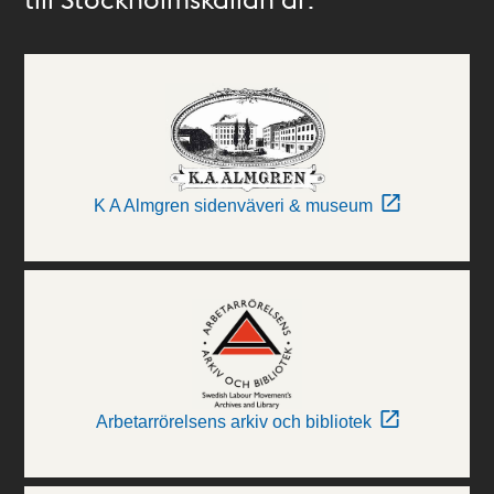
K A Almgren sidenväveri & museum
Arbetarrörelsens arkiv och bibliotek