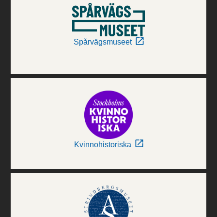
Spårvägsmuseet
Kvinnohistoriska