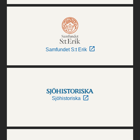
Samfundet S:t Erik
Sjöhistoriska