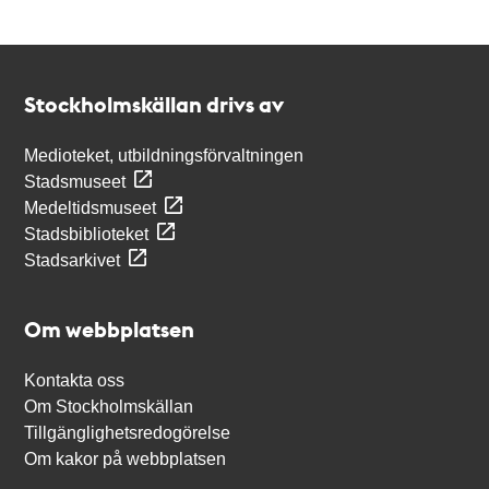
Kontakt
Stockholmskällan
Stockholmskällan drivs av
Medioteket, utbildningsförvaltningen
Stadsmuseet
Medeltidsmuseet
Stadsbiblioteket
Stadsarkivet
Om webbplatsen
Kontakta oss
Om Stockholmskällan
Tillgänglighetsredogörelse
Om kakor på webbplatsen