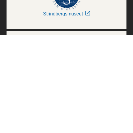
Strindbergsmuseet
Thielska Galleriet
Världskulturmuseerna