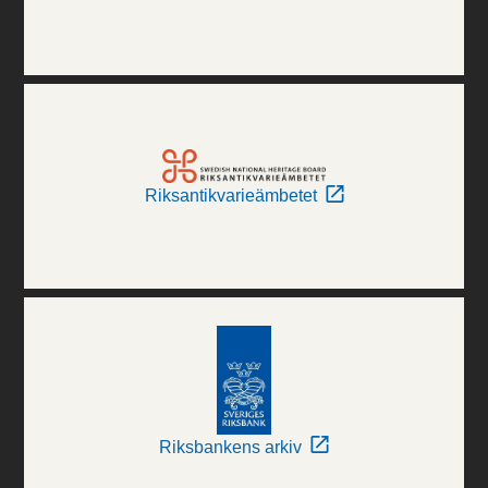
Riksantikvarieämbetet
Riksbankens arkiv