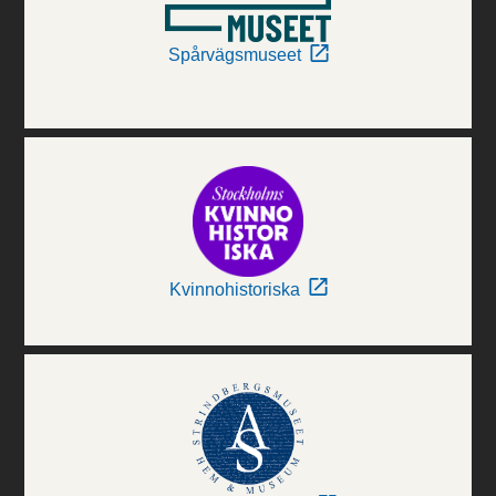
Spårvägsmuseet
Kvinnohistoriska