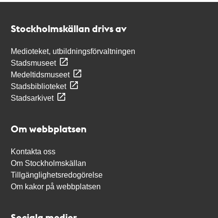
Kontakt
Stockholmskällan
Stockholmskällan drivs av
Medioteket, utbildningsförvaltningen
Stadsmuseet
Medeltidsmuseet
Stadsbiblioteket
Stadsarkivet
Om webbplatsen
Kontakta oss
Om Stockholmskällan
Tillgänglighetsredogörelse
Om kakor på webbplatsen
Sociala medier