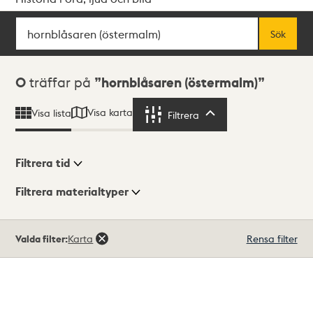
Sök
Fritextsök
Sök
Sökresultat
0
träffar på
hornblåsaren (östermalm)
Visa karta
Visa lista
Filtrera
Filtrera
Filtrera tid
Filtrera materialtyper
Visningsläge
Totalt
Valda filter:
Karta
Rensa filter
0
träffar
Lista
Karta