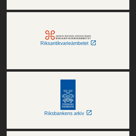
Riksantikvarieämbetet
Riksbankens arkiv