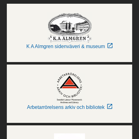
K A Almgren sidenväveri & museum
Arbetarrörelsens arkiv och bibliotek