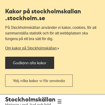
Kakor på stockholmskallan
.stockholm.se
På Stockholmskällan använder vi kakor, cookies, för att
sammanställa statistik och för att webbplatsen ska
fungera på ett bra sätt för dig.
Om kakor på Stockholmskällan
Godkänn alla kakor
Välj vilka kakor vi får använda
Till
Till
Stockholmskällan
navigationen
huvudinnehållet
Historia i ord, ljud och bild