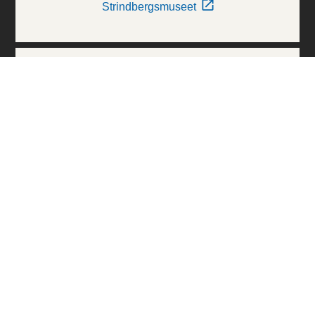
Strindbergsmuseet
Thielska Galleriet
Världskulturmuseerna