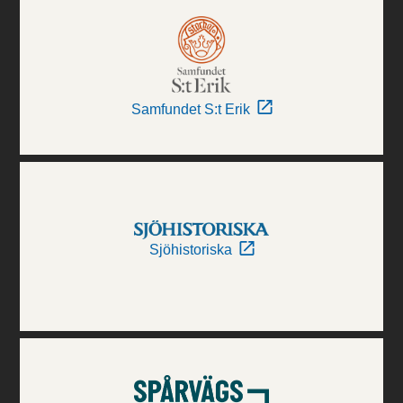
Samfundet S:t Erik
Sjöhistoriska