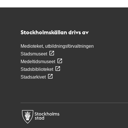
Kontakt
Stockholmskällan
Stockholmskällan drivs av
Medioteket, utbildningsförvaltningen
Stadsmuseet
Medeltidsmuseet
Stadsbiblioteket
Stadsarkivet