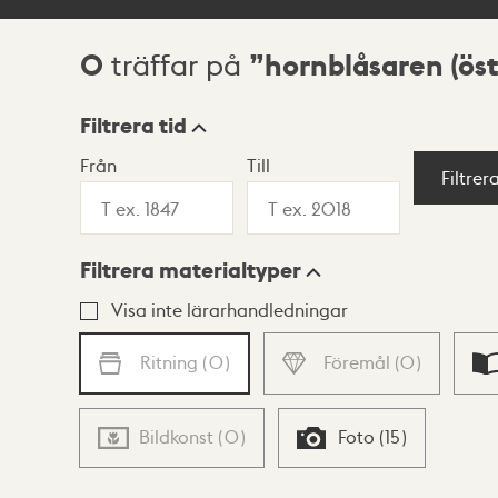
0
hornblåsaren (ös
träffar på
Sökresultat
Filtrera tid
Från
Till
Visningsläge
Filtrer
Filtrera materialtyper
Lista
Karta
Visa inte lärarhandledningar
Ritning
(
0
)
Föremål
(
0
)
Bildkonst
(
0
)
Foto
(
15
)