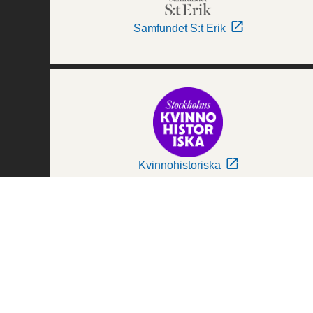
Samfundet S:t Erik
Kvinnohistoriska
Världskulturmuseerna