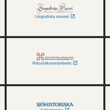
Litografiska museet
Riksantikvarieämbetet