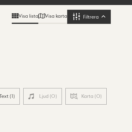
Visa karta
Visa lista
Filtrera
Filtrera
Text
(
1
)
Ljud
(
0
)
Karta
(
0
)