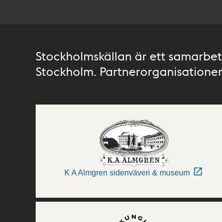
Stockholmskällan är ett samarbete
Stockholm. Partnerorganisationer 
K A Almgren sidenväveri & museum