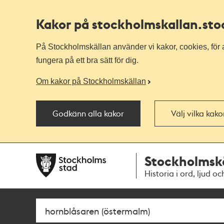
Kakor på stockholmskallan
.st
På Stockholmskällan använder vi kakor, cookies, för a
fungera på ett bra sätt för dig.
Om kakor på Stockholmskällan
Godkänn alla kakor
Välj vilka kak
Till
Till
Stockholmsk
navigationen
huvudinnehållet
Historia i ord, ljud oc
Sök
Fritextsök