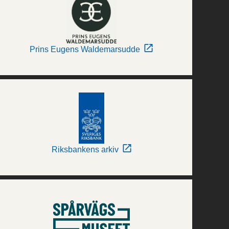
Prins Eugens Waldemarsudde
Riksbankens arkiv