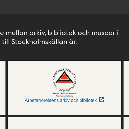
 mellan arkiv, bibliotek och museer i
till Stockholmskällan är:
Arbetarrörelsens arkiv och bibliotek