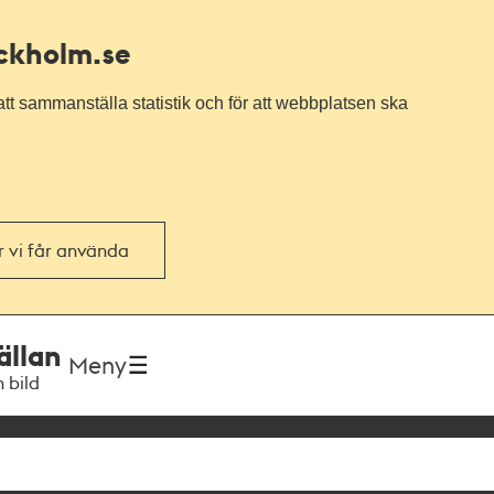
ockholm.se
tt sammanställa statistik och för att webbplatsen ska
or vi får använda
ällan
Meny
h bild