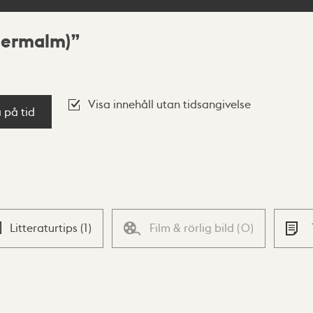
termalm)
Visa innehåll utan tidsangivelse
a på tid
Litteraturtips
(
1
)
Film & rörlig bild
(
0
)