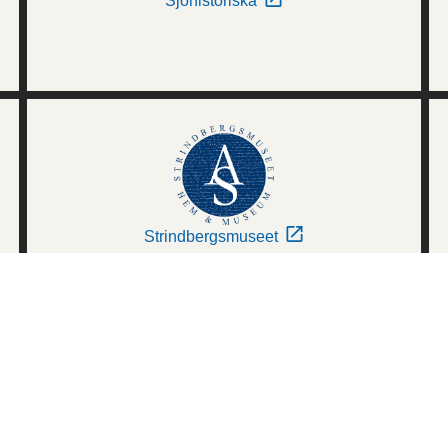
Sjöhistoriska
Strindbergsmuseet