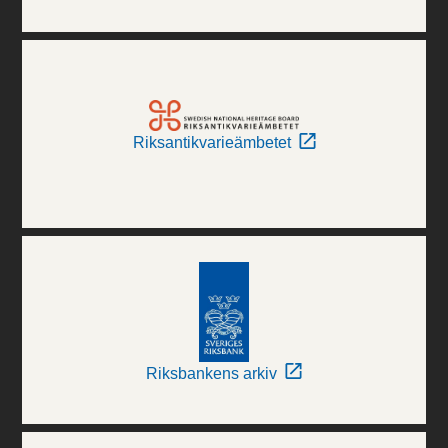
Riksantikvarieämbetet
Riksbankens arkiv