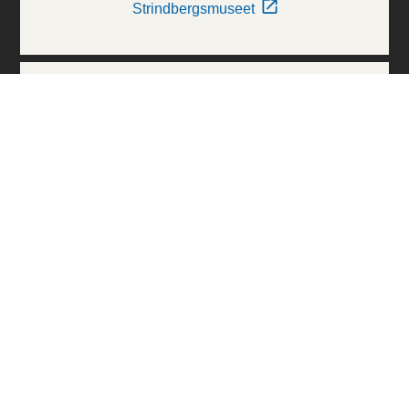
Strindbergsmuseet
Thielska Galleriet
Världskulturmuseerna