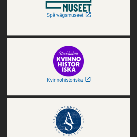
Spårvägsmuseet
Kvinnohistoriska