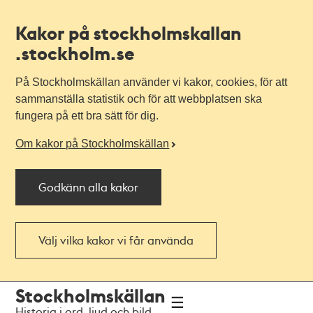
Kakor på stockholmskallan
.stockholm.se
På Stockholmskällan använder vi kakor, cookies, för att
sammanställa statistik och för att webbplatsen ska
fungera på ett bra sätt för dig.
Om kakor på Stockholmskällan
Godkänn alla kakor
Välj vilka kakor vi får använda
Till
Till
Stockholmskällan
navigationen
huvudinnehållet
Historia i ord, ljud och bild