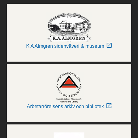
K A Almgren sidenväveri & museum
Arbetarrörelsens arkiv och bibliotek