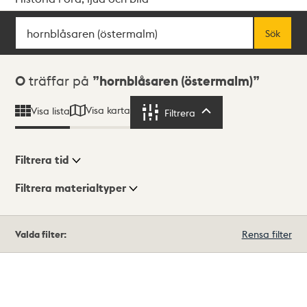
Sök
Fritextsök
Sök
Sökresultat
0
träffar på
hornblåsaren (östermalm)
Visa karta
Visa lista
Filtrera
Filtrera
Filtrera tid
Filtrera materialtyper
Visningsläge
Totalt
Valda filter:
Rensa filter
0
träffar
Lista
Karta