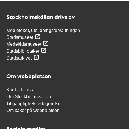
Kontakt
Stockholmskällan
Stockholmskällan drivs av
Medioteket, utbildningsförvaltningen
Stadsmuseet
Medeltidsmuseet
Stadsbiblioteket
Stadsarkivet
Om webbplatsen
Kontakta oss
Om Stockholmskällan
Tillgänglighetsredogörelse
Om kakor på webbplatsen
Sociala medier