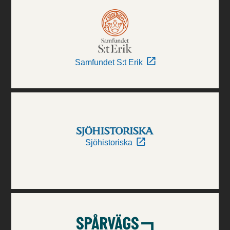
Samfundet S:t Erik
Sjöhistoriska