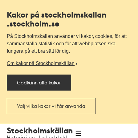
Kakor på stockholmskallan
.stockholm.se
På Stockholmskällan använder vi kakor, cookies, för att
sammanställa statistik och för att webbplatsen ska
fungera på ett bra sätt för dig.
Om kakor på Stockholmskällan
Godkänn alla kakor
Välj vilka kakor vi får använda
Till
Till
Stockholmskällan
navigationen
huvudinnehållet
Historia i ord, ljud och bild