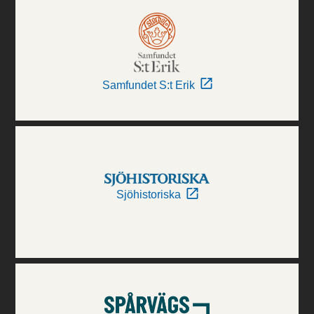
Samfundet S:t Erik
Sjöhistoriska