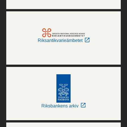
Riksantikvarieämbetet
Riksbankens arkiv