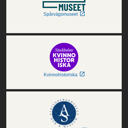
Spårvägsmuseet
Kvinnohistoriska