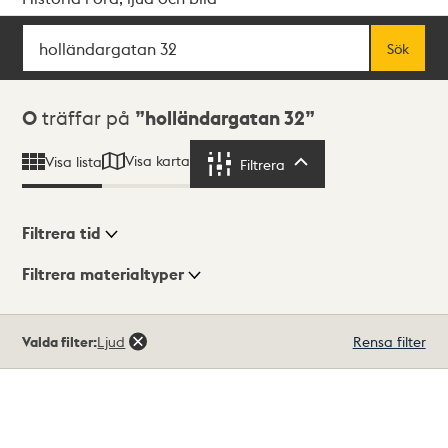
Sök
Fritextsök
Sök
Sökresultat
0
träffar på
holländargatan 32
Visa karta
Visa lista
Filtrera
Filtrera
Filtrera tid
Filtrera materialtyper
Visningsläge
Totalt
Valda filter:
Ljud
Rensa filter
0
träffar
Lista
Karta