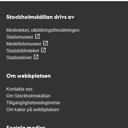
Kontakt
Stockholmskällan
Stockholmskällan drivs av
Medioteket, utbildningsförvaltningen
Stadsmuseet
Medeltidsmuseet
Stadsbiblioteket
Stadsarkivet
Om webbplatsen
Kontakta oss
Om Stockholmskällan
Tillgänglighetsredogörelse
Om kakor på webbplatsen
Sociala medier