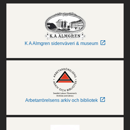
K A Almgren sidenväveri & museum
Arbetarrörelsens arkiv och bibliotek