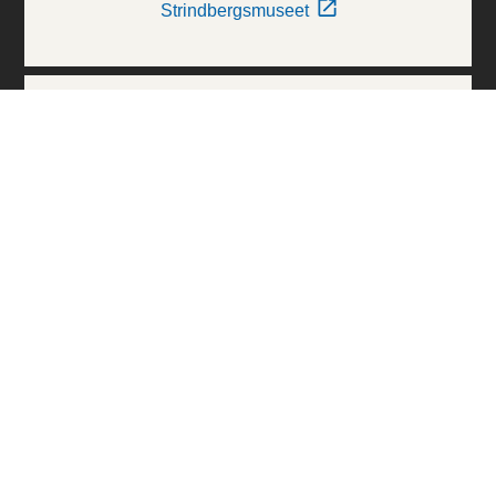
Strindbergsmuseet
Thielska Galleriet
Världskulturmuseerna