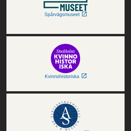
Spårvägsmuseet
Kvinnohistoriska