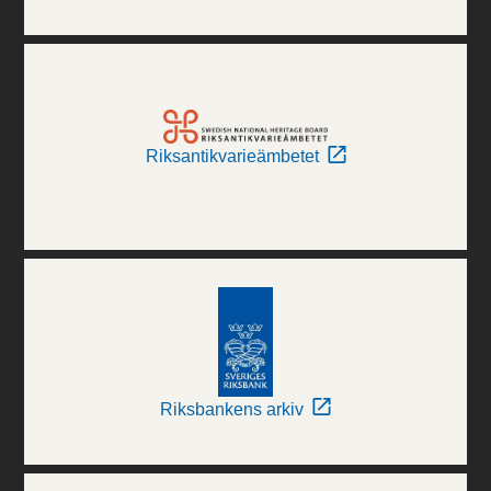
Riksantikvarieämbetet
Riksbankens arkiv