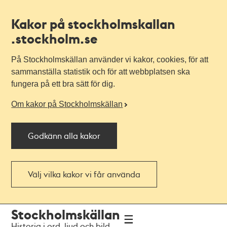
Kakor på stockholmskallan
.stockholm.se
På Stockholmskällan använder vi kakor, cookies, för att
sammanställa statistik och för att webbplatsen ska
fungera på ett bra sätt för dig.
Om kakor på Stockholmskällan
Godkänn alla kakor
Välj vilka kakor vi får använda
Till
Till
Stockholmskällan
navigationen
huvudinnehållet
Historia i ord, ljud och bild