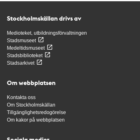
Kontakt
Stockholmskällan
Stockholmskällan drivs av
Medioteket, utbildningsförvaltningen
Stadsmuseet
Medeltidsmuseet
Stadsbiblioteket
Stadsarkivet
Om webbplatsen
Kontakta oss
Om Stockholmskällan
Tillgänglighetsredogörelse
Om kakor på webbplatsen
Sociala medier