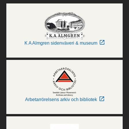
K A Almgren sidenväveri & museum
Arbetarrörelsens arkiv och bibliotek