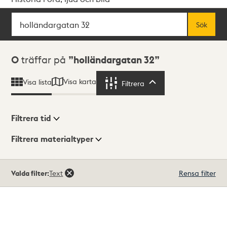
Sök
Fritextsök
Sök
Sökresultat
0
träffar på
holländargatan 32
Visa karta
Visa lista
Filtrera
Filtrera
Filtrera tid
Filtrera materialtyper
Visningsläge
Totalt
Valda filter:
Text
Rensa filter
0
träffar
Lista
Karta