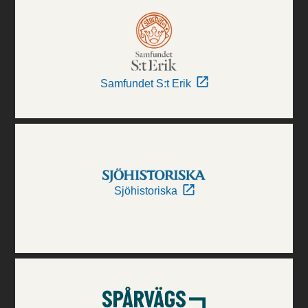
Samfundet S:t Erik
Sjöhistoriska