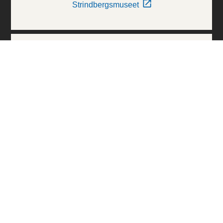
Strindbergsmuseet
Thielska Galleriet
Världskulturmuseerna