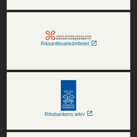
Riksantikvarieämbetet
Riksbankens arkiv