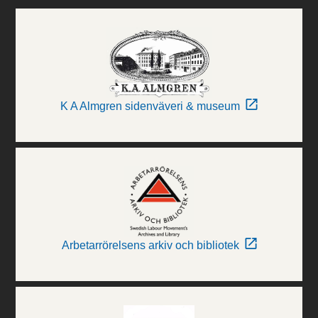
K A Almgren sidenväveri & museum
Arbetarrörelsens arkiv och bibliotek