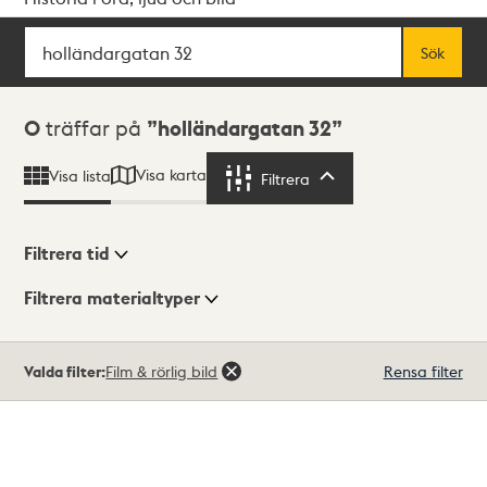
Sök
Fritextsök
Sök
Sökresultat
0
träffar på
holländargatan 32
Visa karta
Visa lista
Filtrera
Filtrera
Filtrera tid
Filtrera materialtyper
Visningsläge
Totalt
Valda filter:
Film & rörlig bild
Rensa filter
0
träffar
Lista
Karta