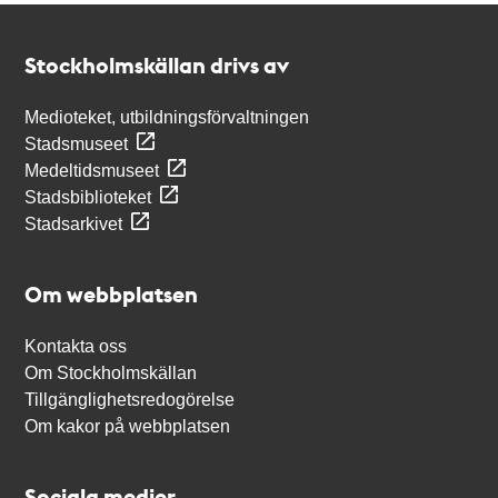
Kontakt
Stockholmskällan
Stockholmskällan drivs av
Medioteket, utbildningsförvaltningen
Stadsmuseet
Medeltidsmuseet
Stadsbiblioteket
Stadsarkivet
Om webbplatsen
Kontakta oss
Om Stockholmskällan
Tillgänglighetsredogörelse
Om kakor på webbplatsen
Sociala medier