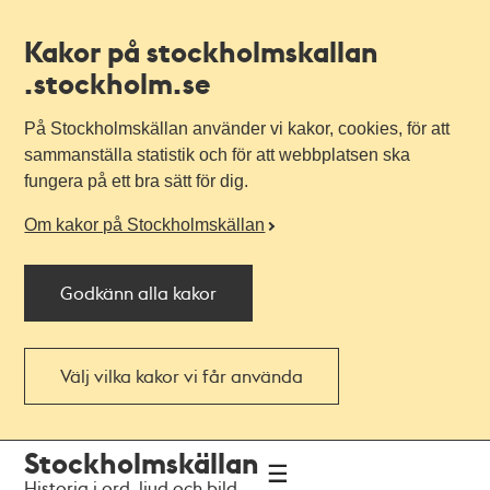
Kakor på stockholmskallan
.stockholm.se
På Stockholmskällan använder vi kakor, cookies, för att
sammanställa statistik och för att webbplatsen ska
fungera på ett bra sätt för dig.
Om kakor på Stockholmskällan
Godkänn alla kakor
Välj vilka kakor vi får använda
Till
Till
Stockholmskällan
navigationen
huvudinnehållet
Historia i ord, ljud och bild