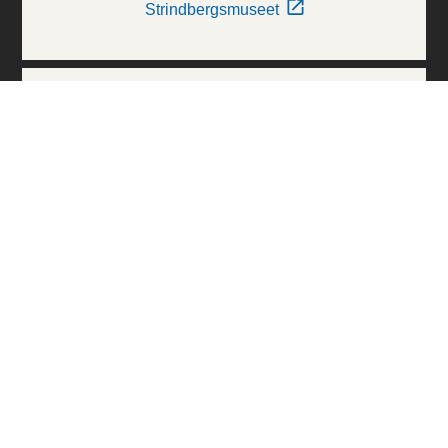
Strindbergsmuseet
Thielska Galleriet
Världskulturmuseerna