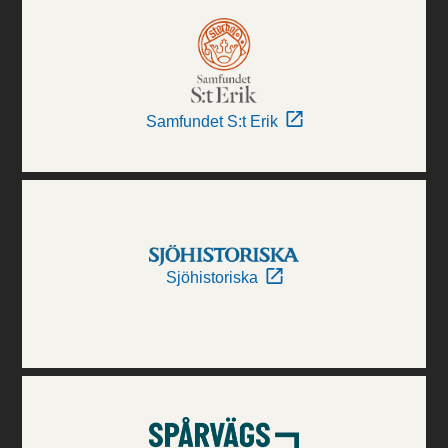
Samfundet S:t Erik
Sjöhistoriska