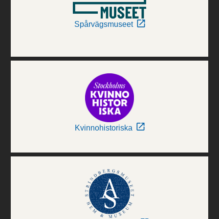
Spårvägsmuseet
Kvinnohistoriska