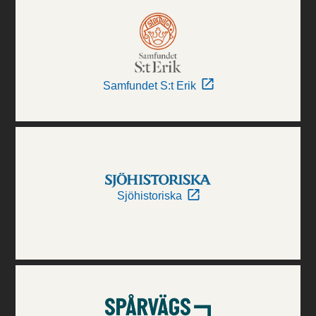
Samfundet S:t Erik
Sjöhistoriska