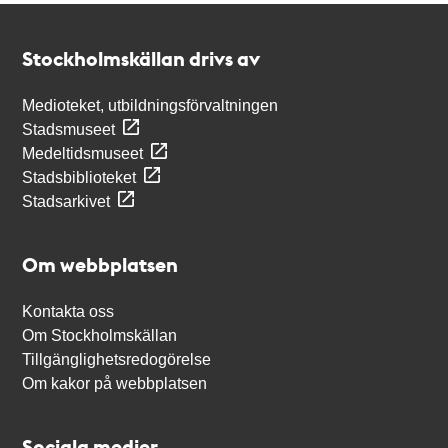
Kontakt
Stockholmskällan
Stockholmskällan drivs av
Medioteket, utbildningsförvaltningen
Stadsmuseet
Medeltidsmuseet
Stadsbiblioteket
Stadsarkivet
Om webbplatsen
Kontakta oss
Om Stockholmskällan
Tillgänglighetsredogörelse
Om kakor på webbplatsen
Sociala medier