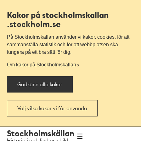
Kakor på stockholmskallan
.stockholm.se
På Stockholmskällan använder vi kakor, cookies, för att
sammanställa statistik och för att webbplatsen ska
fungera på ett bra sätt för dig.
Om kakor på Stockholmskällan
Godkänn alla kakor
Välj vilka kakor vi får använda
Till
Till
Stockholmskällan
navigationen
huvudinnehållet
Historia i ord, ljud och bild