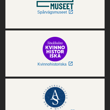
Spårvägsmuseet
Kvinnohistoriska