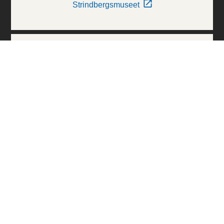
Strindbergsmuseet
Thielska Galleriet
Världskulturmuseerna