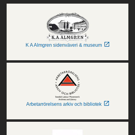
K A Almgren sidenväveri & museum
Arbetarrörelsens arkiv och bibliotek