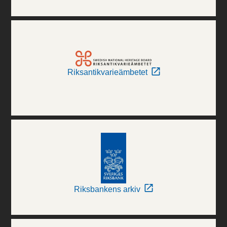
Riksantikvarieämbetet
Riksbankens arkiv