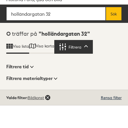
Sök
Fritextsök
Sök
Sökresultat
0
träffar på
holländargatan 32
Visa karta
Visa lista
Filtrera
Filtrera
Filtrera tid
Filtrera materialtyper
Visningsläge
Totalt
Valda filter:
Bildkonst
Rensa filter
0
träffar
Lista
Karta