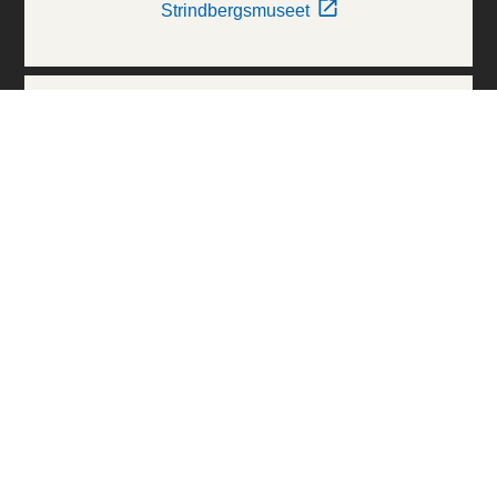
Strindbergsmuseet
Thielska Galleriet
Världskulturmuseerna