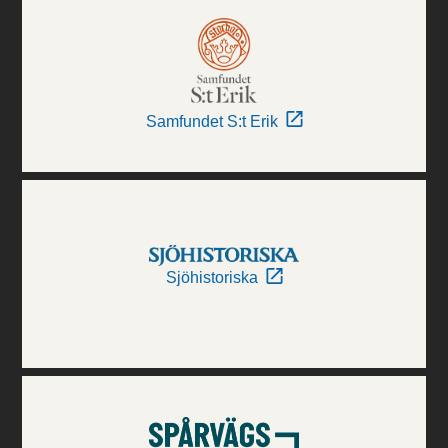
Samfundet S:t Erik
Sjöhistoriska