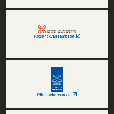
Riksantikvarieämbetet
Riksbankens arkiv