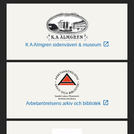
K A Almgren sidenväveri & museum
Arbetarrörelsens arkiv och bibliotek