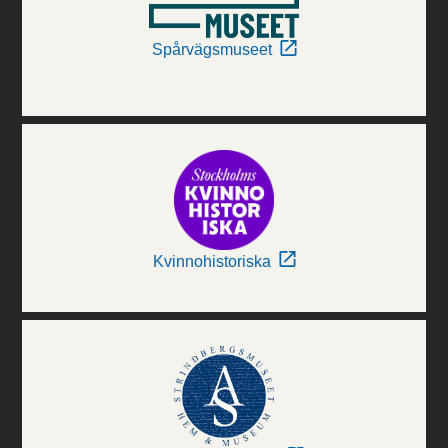
Spårvägsmuseet
Kvinnohistoriska