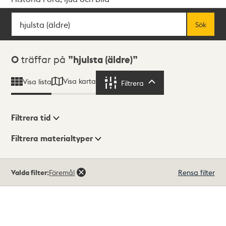
Sök
Fritextsök
Sök
Sökresultat
0
träffar på
hjulsta (äldre)
Visa karta
Visa lista
Filtrera
Filtrera
Filtrera tid
Filtrera materialtyper
Visningsläge
Totalt
Valda filter:
Föremål
Rensa filter
0
träffar
Lista
Karta