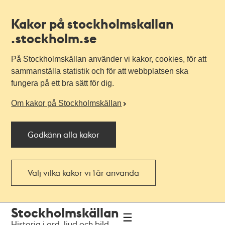
Kakor på stockholmskallan
.stockholm.se
På Stockholmskällan använder vi kakor, cookies, för att
sammanställa statistik och för att webbplatsen ska
fungera på ett bra sätt för dig.
Om kakor på Stockholmskällan
Godkänn alla kakor
Välj vilka kakor vi får använda
Till
Till
Stockholmskällan
navigationen
huvudinnehållet
Historia i ord, ljud och bild