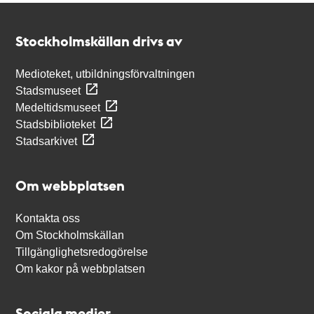
Kontakt
Stockholmskällan
Stockholmskällan drivs av
Medioteket, utbildningsförvaltningen
Stadsmuseet
Medeltidsmuseet
Stadsbiblioteket
Stadsarkivet
Om webbplatsen
Kontakta oss
Om Stockholmskällan
Tillgänglighetsredogörelse
Om kakor på webbplatsen
Sociala medier