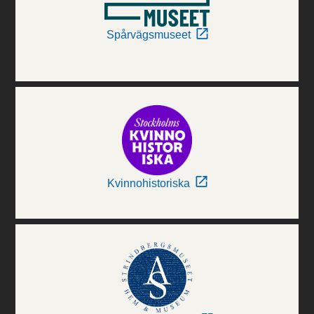
Spårvägsmuseet
Kvinnohistoriska