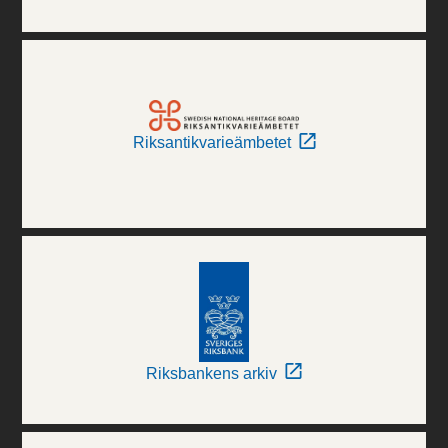
Riksantikvarieämbetet
Riksbankens arkiv