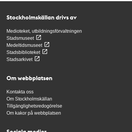
Kontakt
Stockholmskällan
Stockholmskällan drivs av
Medioteket, utbildningsförvaltningen
Stadsmuseet
Medeltidsmuseet
Stadsbiblioteket
Stadsarkivet
Om webbplatsen
Kontakta oss
Om Stockholmskällan
Tillgänglighetsredogörelse
Om kakor på webbplatsen
Sociala medier