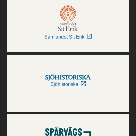
Samfundet S:t Erik
Sjöhistoriska