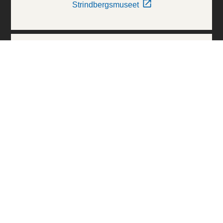
Strindbergsmuseet
Thielska Galleriet
Världskulturmuseerna