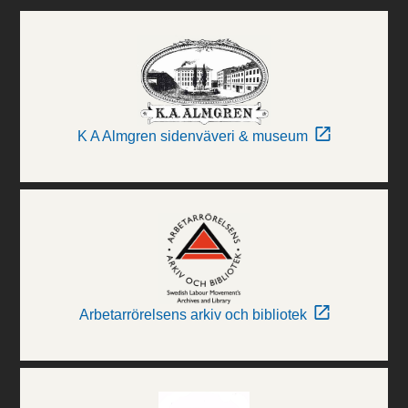
K A Almgren sidenväveri & museum
Arbetarrörelsens arkiv och bibliotek