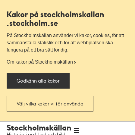
Kakor på stockholmskallan
.stockholm.se
På Stockholmskällan använder vi kakor, cookies, för att
sammanställa statistik och för att webbplatsen ska
fungera på ett bra sätt för dig.
Om kakor på Stockholmskällan
Godkänn alla kakor
Välj vilka kakor vi får använda
Till
Till
Stockholmskällan
navigationen
huvudinnehållet
Historia i ord, ljud och bild