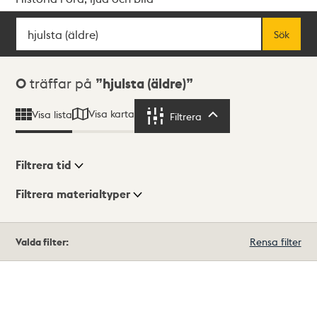
Sök
Fritextsök
Sök
Sökresultat
0
träffar på
hjulsta (äldre)
Visa karta
Visa lista
Filtrera
Filtrera
Filtrera tid
Filtrera materialtyper
Visningsläge
Totalt
Valda filter:
Rensa filter
0
träffar
Lista
Karta