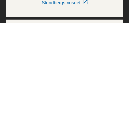
Strindbergsmuseet
Thielska Galleriet
Världskulturmuseerna