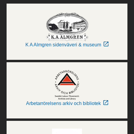
K A Almgren sidenväveri & museum
Arbetarrörelsens arkiv och bibliotek