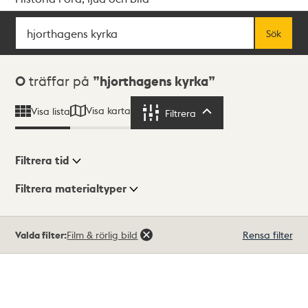
Sök
Fritextsök
Sök
Sökresultat
0
träffar på
hjorthagens kyrka
Visa karta
Visa lista
Filtrera
Filtrera
Filtrera tid
Filtrera materialtyper
Visningsläge
Totalt
Valda filter:
Film & rörlig bild
Rensa filter
0
träffar
Lista
Karta