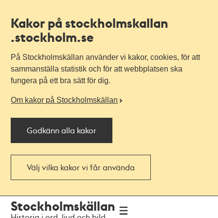
Kakor på stockholmskallan
.stockholm.se
På Stockholmskällan använder vi kakor, cookies, för att
sammanställa statistik och för att webbplatsen ska
fungera på ett bra sätt för dig.
Om kakor på Stockholmskällan
Godkänn alla kakor
Välj vilka kakor vi får använda
Till
Till
Stockholmskällan
navigationen
huvudinnehållet
Historia i ord, ljud och bild