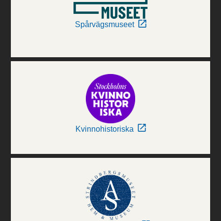
Spårvägsmuseet
Kvinnohistoriska