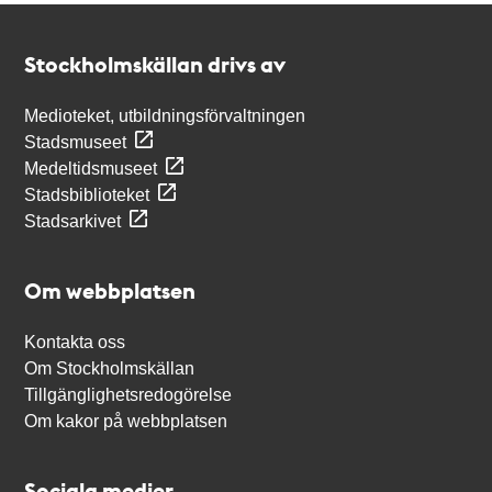
Kontakt
Stockholmskällan
Stockholmskällan drivs av
Medioteket, utbildningsförvaltningen
Stadsmuseet
Medeltidsmuseet
Stadsbiblioteket
Stadsarkivet
Om webbplatsen
Kontakta oss
Om Stockholmskällan
Tillgänglighetsredogörelse
Om kakor på webbplatsen
Sociala medier