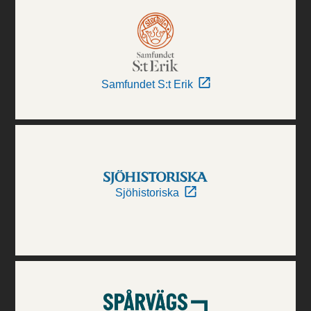
Samfundet S:t Erik
Sjöhistoriska