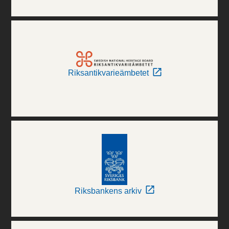
Riksantikvarieämbetet
Riksbankens arkiv