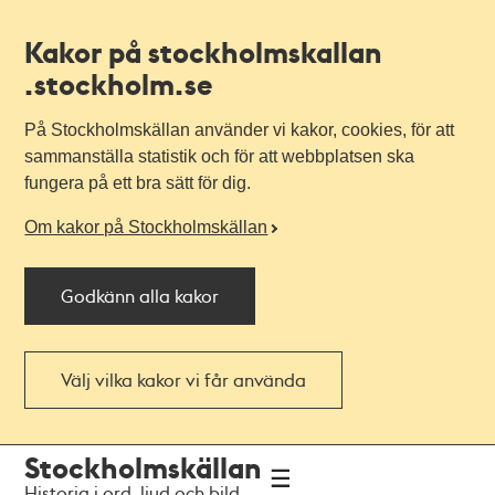
Kakor på stockholmskallan
.stockholm.se
På Stockholmskällan använder vi kakor, cookies, för att
sammanställa statistik och för att webbplatsen ska
fungera på ett bra sätt för dig.
Om kakor på Stockholmskällan
Godkänn alla kakor
Välj vilka kakor vi får använda
Till
Till
Stockholmskällan
navigationen
huvudinnehållet
Historia i ord, ljud och bild