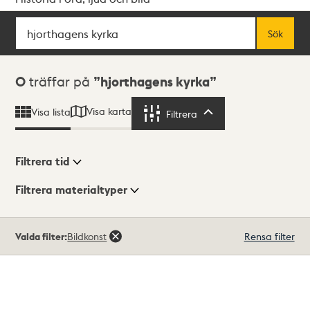
Sök
Fritextsök
Sök
Sökresultat
0
träffar på
hjorthagens kyrka
Visa karta
Visa lista
Filtrera
Filtrera
Filtrera tid
Filtrera materialtyper
Visningsläge
Totalt
Valda filter:
Bildkonst
Rensa filter
0
träffar
Lista
Karta