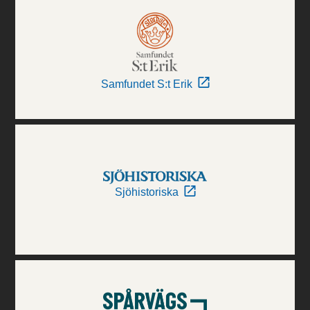
Samfundet S:t Erik
Sjöhistoriska