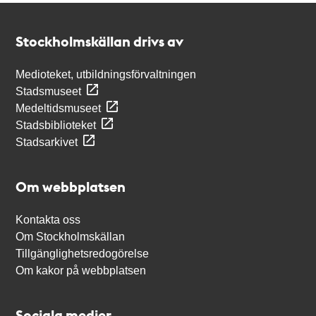
Kontakt
Stockholmskällan
Stockholmskällan drivs av
Medioteket, utbildningsförvaltningen
Stadsmuseet
Medeltidsmuseet
Stadsbiblioteket
Stadsarkivet
Om webbplatsen
Kontakta oss
Om Stockholmskällan
Tillgänglighetsredogörelse
Om kakor på webbplatsen
Sociala medier