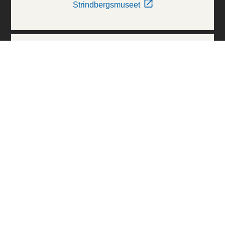
Strindbergsmuseet
Thielska Galleriet
Världskulturmuseerna