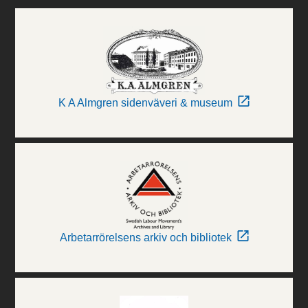
K A Almgren sidenväveri & museum
Arbetarrörelsens arkiv och bibliotek