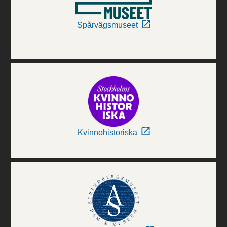
Spårvägsmuseet
Kvinnohistoriska