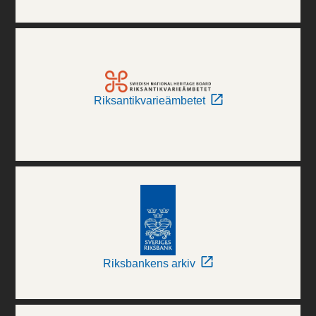
Riksantikvarieämbetet
Riksbankens arkiv