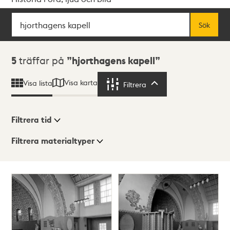
Sök
Fritextsök
Sök
Sökresultat
5
träffar på
hjorthagens kapell
Visa karta
Visa lista
Filtrera
Filtrera
Filtrera tid
Filtrera materialtyper
Visningsläge
Totalt
5
träffar
Lista
Karta