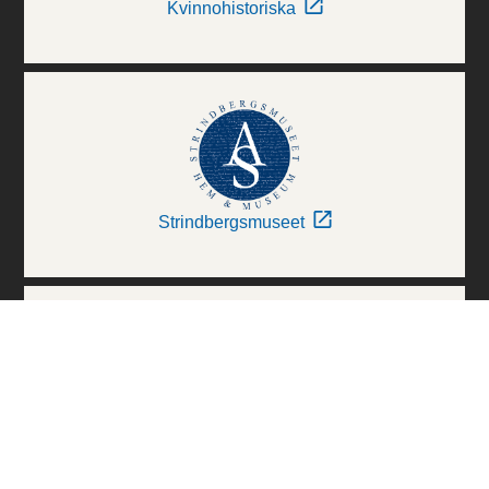
Kvinnohistoriska
Strindbergsmuseet
Thielska Galleriet