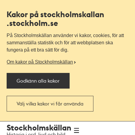
Kakor på stockholmskallan
.stockholm.se
På Stockholmskällan använder vi kakor, cookies, för att
sammanställa statistik och för att webbplatsen ska
fungera på ett bra sätt för dig.
Om kakor på Stockholmskällan
Godkänn alla kakor
Välj vilka kakor vi får använda
Till
Till
Stockholmskällan
navigationen
huvudinnehållet
Historia i ord, ljud och bild