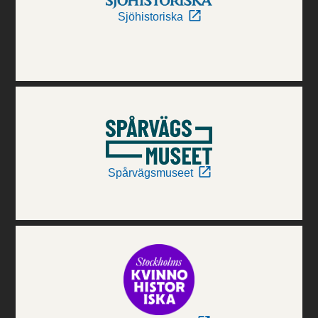
Sjöhistoriska
Spårvägsmuseet