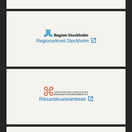
Regionarkivet Stockholm
Riksantikvarieämbetet