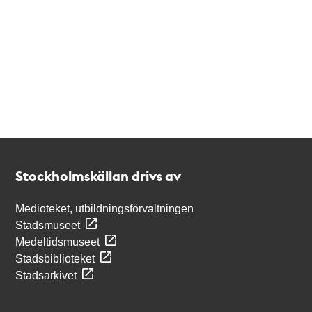
Kontakt
Stockholmskällan
Stockholmskällan drivs av
Medioteket, utbildningsförvaltningen
Stadsmuseet
Medeltidsmuseet
Stadsbiblioteket
Stadsarkivet