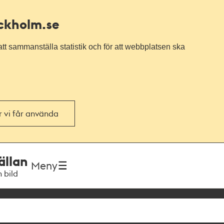
ockholm.se
tt sammanställa statistik och för att webbplatsen ska
or vi får använda
ällan
Meny
h bild