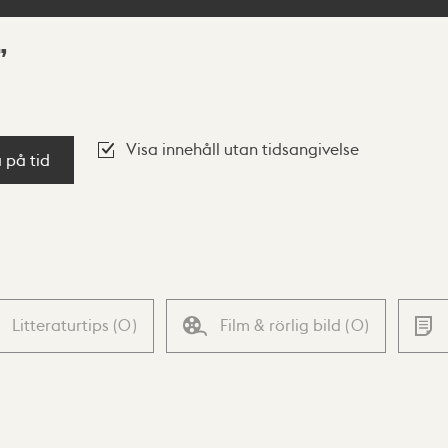
Visa innehåll utan tidsangivelse
a på tid
Litteraturtips
(
0
)
Film & rörlig bild
(
0
)