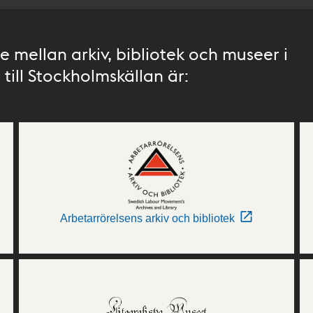
 mellan arkiv, bibliotek och museer i
till Stockholmskällan är:
Arbetarrörelsens arkiv och bibliotek