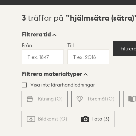
3
hjälmsätra (sätra)
träffar på
Sökresultat
Filtrera tid
Från
Till
Visningsläge
Filtrer
Filtrera materialtyper
Lista
Karta
Visa inte lärarhandledningar
Ritning
(
0
)
Föremål
(
0
)
Bildkonst
(
0
)
Foto
(
3
)