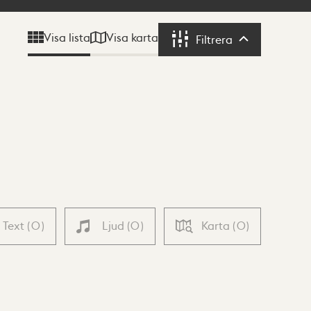
Visa karta
Visa lista
Filtrera
Filtrera
Text
(
0
)
Ljud
(
0
)
Karta
(
0
)