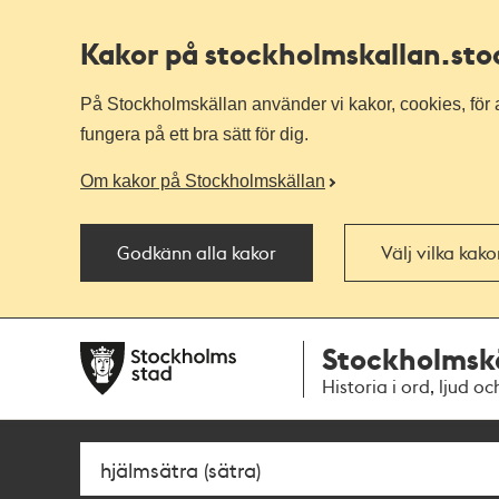
Kakor på stockholmskallan
.st
På Stockholmskällan använder vi kakor, cookies, för a
fungera på ett bra sätt för dig.
Om kakor på Stockholmskällan
Godkänn alla kakor
Välj vilka kak
Till
Till
Stockholmsk
navigationen
huvudinnehållet
Historia i ord, ljud oc
Sök
Fritextsök