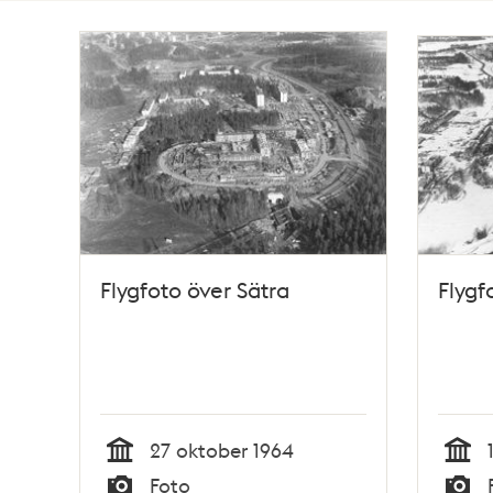
Totalt
3
träffar
Flygfoto över Sätra
Flygf
27 oktober 1964
Tid
Tid
Foto