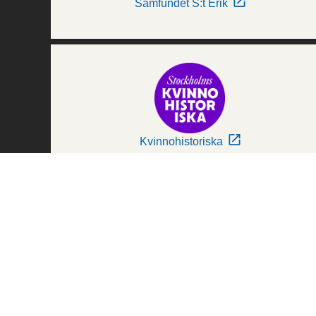
Samfundet S:t Erik
Kvinnohistoriska
Världskulturmuseerna