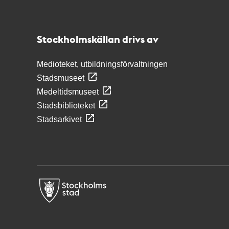
Kontakt
Stockholmskällan
Stockholmskällan drivs av
Medioteket, utbildningsförvaltningen
Stadsmuseet
Medeltidsmuseet
Stadsbiblioteket
Stadsarkivet