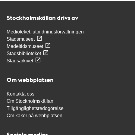
Kontakt
Stockholmskällan
Stockholmskällan drivs av
Medioteket, utbildningsförvaltningen
Stadsmuseet
Medeltidsmuseet
Stadsbiblioteket
Stadsarkivet
Om webbplatsen
Kontakta oss
Om Stockholmskällan
Tillgänglighetsredogörelse
Om kakor på webbplatsen
Sociala medier