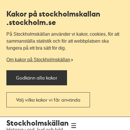
Kakor på stockholmskallan
.stockholm.se
På Stockholmskällan använder vi kakor, cookies, för att
sammanställa statistik och för att webbplatsen ska
fungera på ett bra sätt för dig.
Om kakor på Stockholmskällan
Godkänn alla kakor
Välj vilka kakor vi får använda
Till
Till
Stockholmskällan
navigationen
huvudinnehållet
Historia i ord, ljud och bild