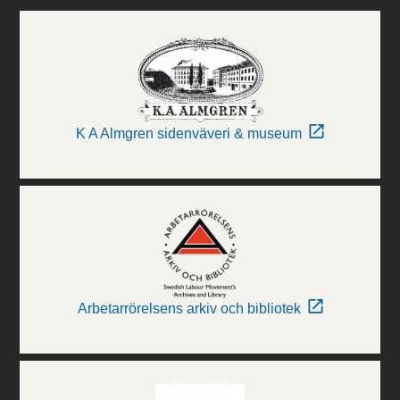
K A Almgren sidenväveri & museum
Arbetarrörelsens arkiv och bibliotek