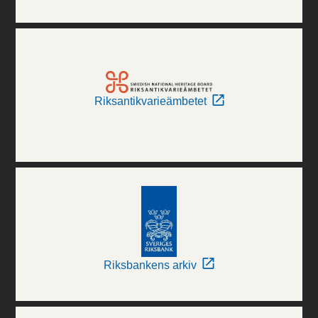
Riksantikvarieämbetet
Riksbankens arkiv