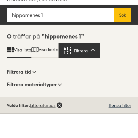
Sök
Fritextsök
Sök
Sökresultat
0
träffar på
hippomenes 1
Visa karta
Visa lista
Filtrera
Filtrera
Filtrera tid
Filtrera materialtyper
Visningsläge
Totalt
Valda filter:
Litteraturtips
Rensa filter
0
träffar
Lista
Karta