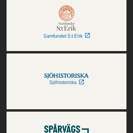
Samfundet S:t Erik
Sjöhistoriska