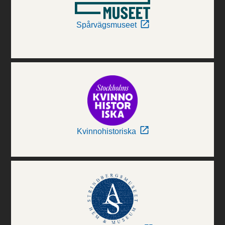
Spårvägsmuseet
Kvinnohistoriska