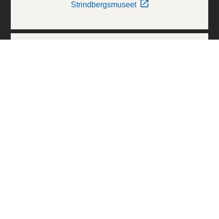
Strindbergsmuseet
Thielska Galleriet
Världskulturmuseerna