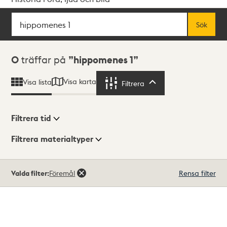
Sök
Fritextsök
Sök
Sökresultat
0
träffar på
hippomenes 1
Visa karta
Visa lista
Filtrera
Filtrera
Filtrera tid
Filtrera materialtyper
Visningsläge
Totalt
Valda filter:
Föremål
Rensa filter
0
träffar
Lista
Karta