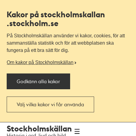
Kakor på stockholmskallan
.stockholm.se
På Stockholmskällan använder vi kakor, cookies, för att
sammanställa statistik och för att webbplatsen ska
fungera på ett bra sätt för dig.
Om kakor på Stockholmskällan
Godkänn alla kakor
Välj vilka kakor vi får använda
Till
Till
Stockholmskällan
navigationen
huvudinnehållet
Historia i ord, ljud och bild