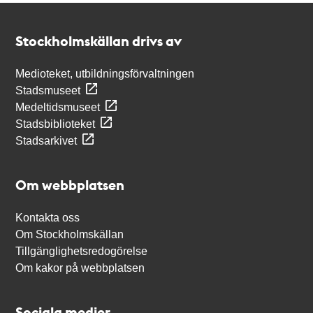
Kontakt
Stockholmskällan
Stockholmskällan drivs av
Medioteket, utbildningsförvaltningen
Stadsmuseet
Medeltidsmuseet
Stadsbiblioteket
Stadsarkivet
Om webbplatsen
Kontakta oss
Om Stockholmskällan
Tillgänglighetsredogörelse
Om kakor på webbplatsen
Sociala medier