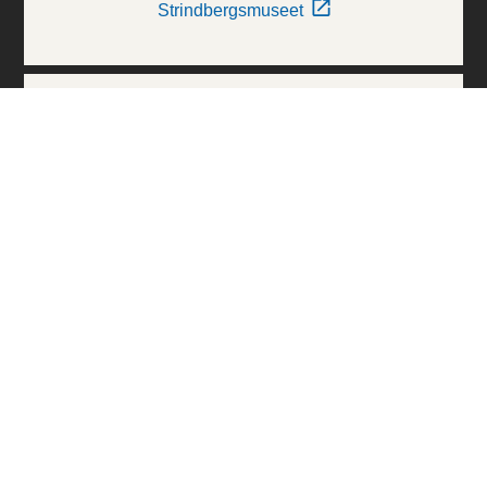
Strindbergsmuseet
Thielska Galleriet
Världskulturmuseerna