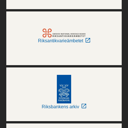
Riksantikvarieämbetet
Riksbankens arkiv