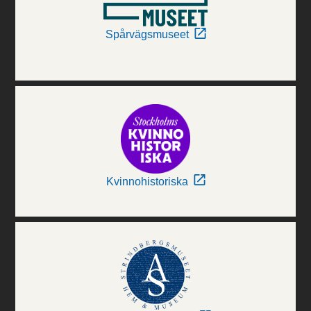
Spårvägsmuseet
Kvinnohistoriska