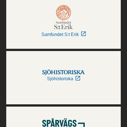
Samfundet S:t Erik
Sjöhistoriska