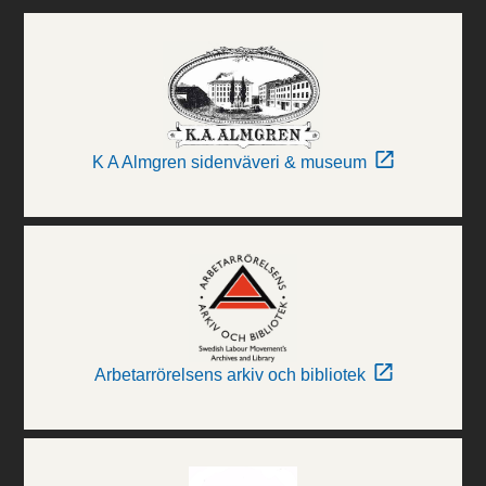
K A Almgren sidenväveri & museum
Arbetarrörelsens arkiv och bibliotek