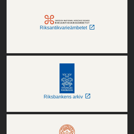
Riksantikvarieämbetet
Riksbankens arkiv