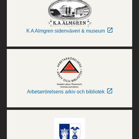
K A Almgren sidenväveri & museum
Arbetarrörelsens arkiv och bibliotek