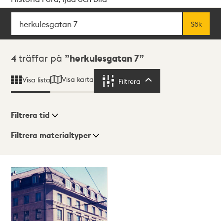
Sök
Fritextsök
Sök
Sökresultat
4
träffar på
herkulesgatan 7
Visa karta
Visa lista
Filtrera
Filtrera
Filtrera tid
Filtrera materialtyper
Visningsläge
Totalt
4
träffar
Lista
Karta