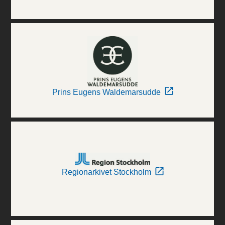
Prins Eugens Waldemarsudde
Regionarkivet Stockholm