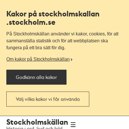
Kakor på stockholmskallan
.stockholm.se
På Stockholmskällan använder vi kakor, cookies, för att
sammanställa statistik och för att webbplatsen ska
fungera på ett bra sätt för dig.
Om kakor på Stockholmskällan
Godkänn alla kakor
Välj vilka kakor vi får använda
Till
Till
Stockholmskällan
navigationen
huvudinnehållet
Historia i ord, ljud och bild