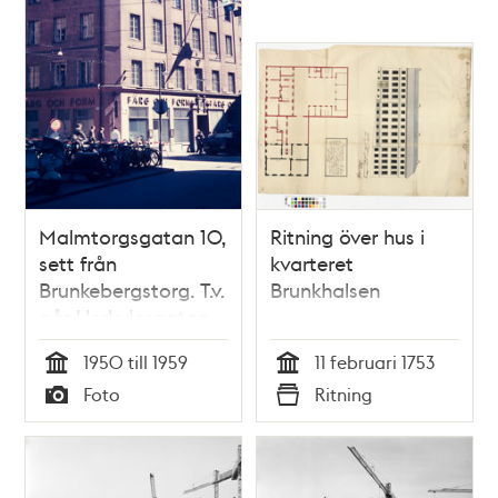
Malmtorgsgatan 10,
Ritning över hus i
sett från
kvarteret
Brunkebergstorg. T.v.
Brunkhalsen
går Herkulesgatan
österut. Nuvarande
1950 till 1959
11 februari 1753
södra delen av
Tid
Tid
Foto
Ritning
Gallerian
Typ
Typ