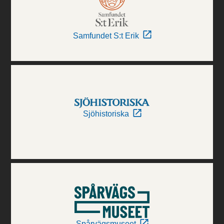
Samfundet S:t Erik
Sjöhistoriska
Spårvägsmuseet