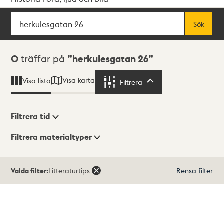
Sök
Fritextsök
Sök
Sökresultat
0
träffar på
herkulesgatan 26
Visa karta
Visa lista
Filtrera
Filtrera
Filtrera tid
Filtrera materialtyper
Visningsläge
Totalt
Valda filter:
Litteraturtips
Rensa filter
0
träffar
Lista
Karta