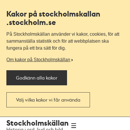
Kakor på stockholmskallan
.stockholm.se
På Stockholmskällan använder vi kakor, cookies, för att
sammanställa statistik och för att webbplatsen ska
fungera på ett bra sätt för dig.
Om kakor på Stockholmskällan
Godkänn alla kakor
Välj vilka kakor vi får använda
Till
Till
Stockholmskällan
navigationen
huvudinnehållet
Historia i ord, ljud och bild