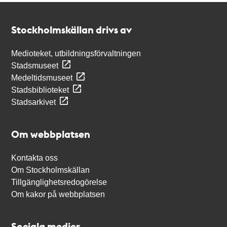
Kontakt
Stockholmskällan
Stockholmskällan drivs av
Medioteket, utbildningsförvaltningen
Stadsmuseet
Medeltidsmuseet
Stadsbiblioteket
Stadsarkivet
Om webbplatsen
Kontakta oss
Om Stockholmskällan
Tillgänglighetsredogörelse
Om kakor på webbplatsen
Sociala medier