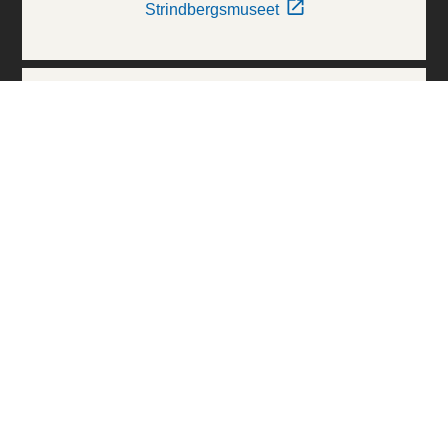
Strindbergsmuseet
Thielska Galleriet
Världskulturmuseerna