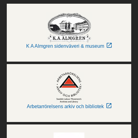
K A Almgren sidenväveri & museum
Arbetarrörelsens arkiv och bibliotek