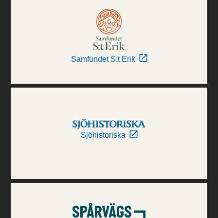
Samfundet S:t Erik
Sjöhistoriska