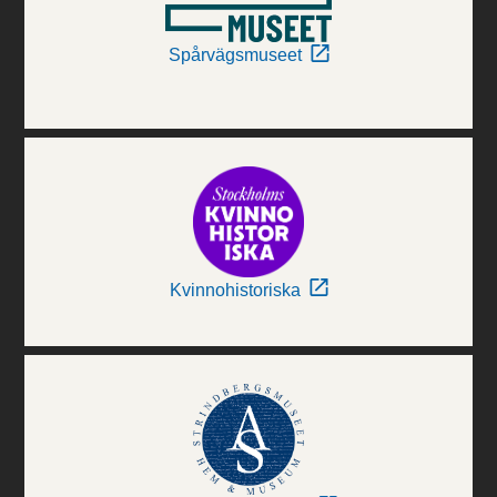
Spårvägsmuseet
Kvinnohistoriska