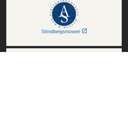
Strindbergsmuseet
Thielska Galleriet