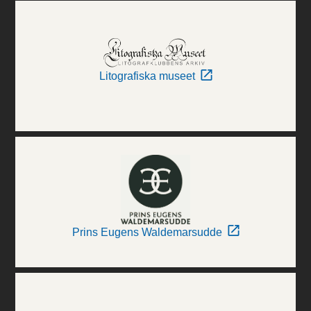
Litografiska museet
Prins Eugens Waldemarsudde