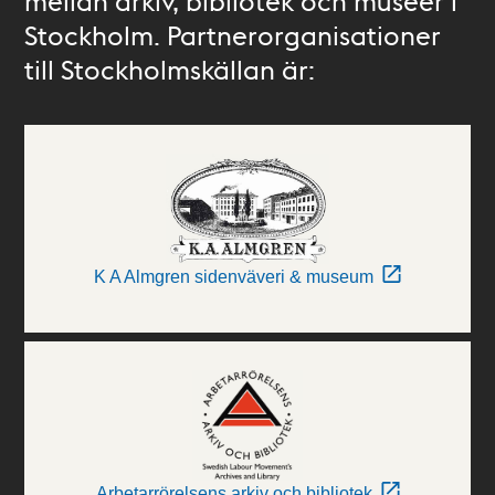
mellan arkiv, bibliotek och museer i
Stockholm. Partnerorganisationer
till Stockholmskällan är:
K A Almgren sidenväveri & museum
Arbetarrörelsens arkiv och bibliotek