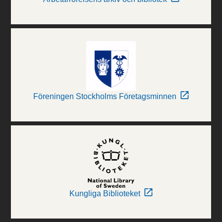
Föreningen Stockholms Företagsminnen
Kungliga Biblioteket