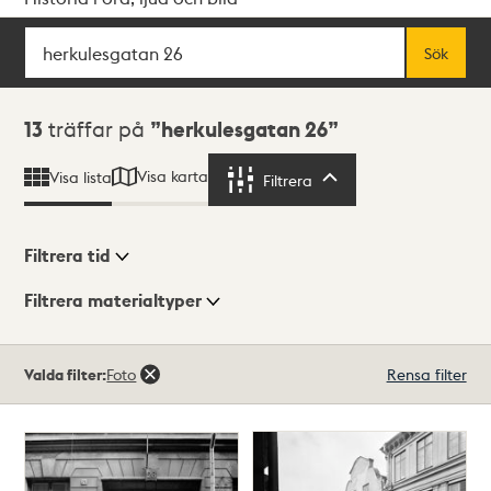
Sök
Fritextsök
Sök
Sökresultat
13
träffar på
herkulesgatan 26
Visa karta
Visa lista
Filtrera
Filtrera
Filtrera tid
Filtrera materialtyper
Visningsläge
Totalt
Valda filter:
Foto
Rensa filter
13
träffar
Lista
Karta