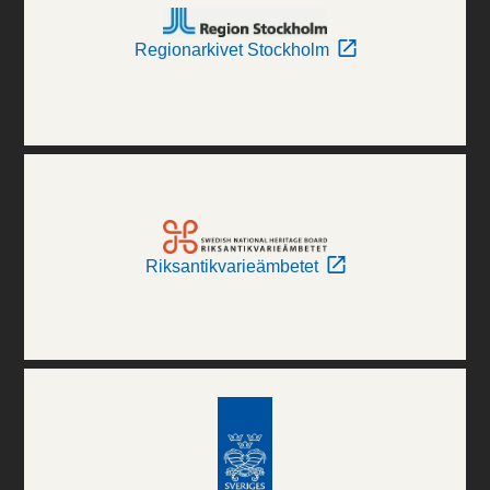
Regionarkivet Stockholm
Riksantikvarieämbetet