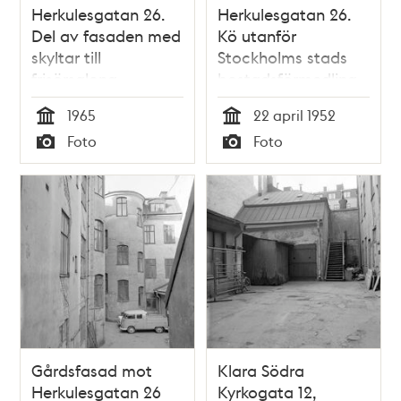
Herkulesgatan 26.
Herkulesgatan 26.
Del av fasaden med
Kö utanför
skyltar till
Stockholms stads
frisörsalong
bostadsförmedling
1965
22 april 1952
Tid
Tid
Foto
Foto
Typ
Typ
Gårdsfasad mot
Klara Södra
Herkulesgatan 26
Kyrkogata 12,