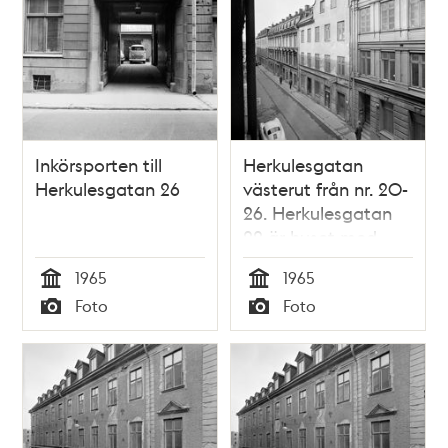
Inkörsporten till
Herkulesgatan
Herkulesgatan 26
västerut från nr. 20-
26. Herkulesgatan
22 är huset med
gavelröste
1965
1965
Tid
Tid
Foto
Foto
Typ
Typ