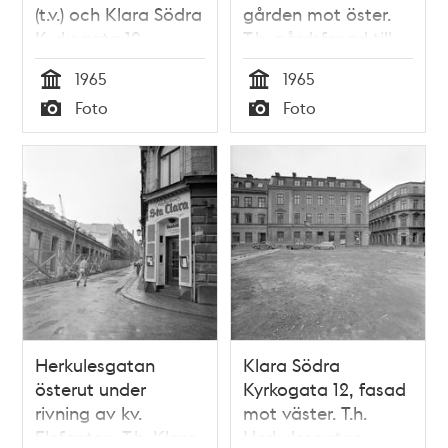
(t.v.) och Klara Södra
gården mot öster.
Kyrkogata 12
T.h. gårdsfasad till
Herkulesgatan 26
1965
1965
Tid
Tid
Foto
Foto
Typ
Typ
Herkulesgatan
Klara Södra
österut under
Kyrkogata 12, fasad
rivning av kv.
mot väster. T.h.
Elefanten. T.h. Klara
Herkulesgatan