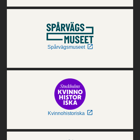
Spårvägsmuseet
Kvinnohistoriska