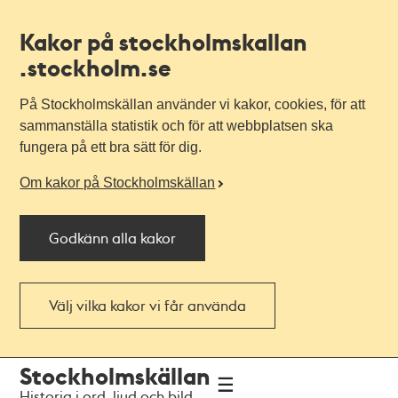
Kakor på stockholmskallan
.stockholm.se
På Stockholmskällan använder vi kakor, cookies, för att
sammanställa statistik och för att webbplatsen ska
fungera på ett bra sätt för dig.
Om kakor på Stockholmskällan
Godkänn alla kakor
Välj vilka kakor vi får använda
Till
Till
Stockholmskällan
navigationen
huvudinnehållet
Historia i ord, ljud och bild