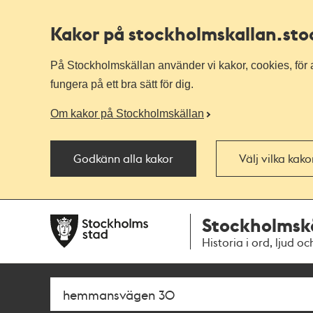
Kakor på stockholmskallan
.st
På Stockholmskällan använder vi kakor, cookies, för a
fungera på ett bra sätt för dig.
Om kakor på Stockholmskällan
Godkänn alla kakor
Välj vilka kak
Till
Till
Stockholmsk
navigationen
huvudinnehållet
Historia i ord, ljud oc
Sök
Fritextsök