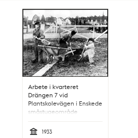
Totalt
1
träffar
Arbete i kvarteret
Drängen 7 vid
Plantskolevägen i Enskede
småstugeområde
1933