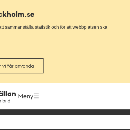
ockholm.se
tt sammanställa statistik och för att webbplatsen ska
or vi får använda
ällan
Meny
h bild