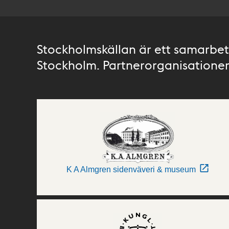
Stockholmskällan är ett samarbete
Stockholm. Partnerorganisationer 
K A Almgren sidenväveri & museum