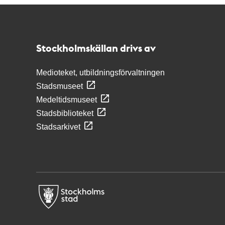
Kontakt
Stockholmskällan
Stockholmskällan drivs av
Medioteket, utbildningsförvaltningen
Stadsmuseet
Medeltidsmuseet
Stadsbiblioteket
Stadsarkivet