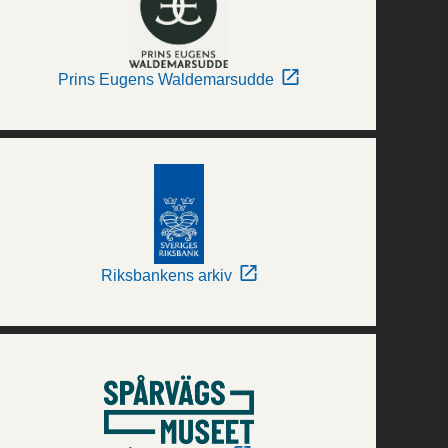
Prins Eugens Waldemarsudde
Riksbankens arkiv