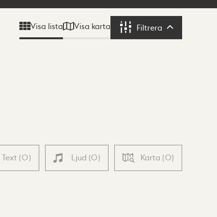
Visa karta
Visa lista
Filtrera
Filtrera
Text
(
0
)
Ljud
(
0
)
Karta
(
0
)