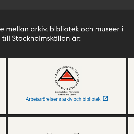
 mellan arkiv, bibliotek och museer i
till Stockholmskällan är:
Arbetarrörelsens arkiv och bibliotek