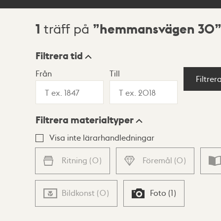
1
hemmansvägen 30
träff på
Sökresultat
Filtrera tid
Från
Till
Visningsläge
Filtrer
Filtrera materialtyper
Lista
Karta
Visa inte lärarhandledningar
Ritning
(
0
)
Föremål
(
0
)
Bildkonst
(
0
)
Foto
(
1
)