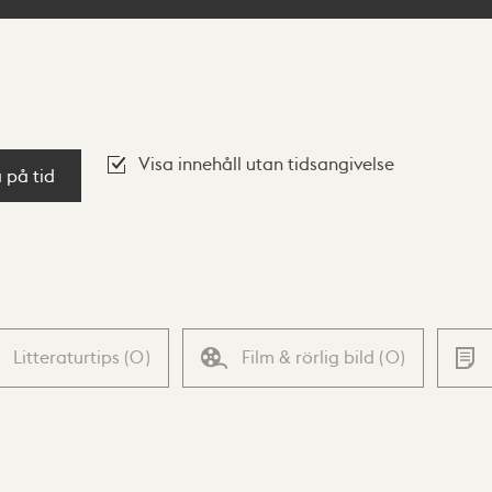
Visa innehåll utan tidsangivelse
a på tid
Litteraturtips
(
0
)
Film & rörlig bild
(
0
)