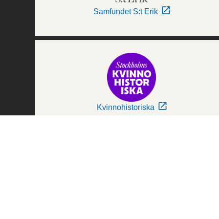
Samfundet S:t Erik
Kvinnohistoriska
Världskulturmuseerna