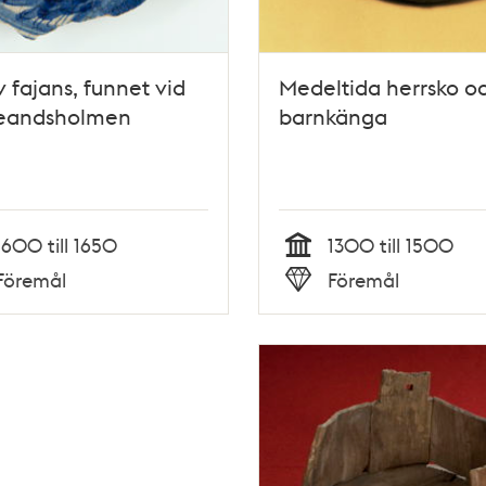
v fajans, funnet vid
Medeltida herrsko o
eandsholmen
barnkänga
1600 till 1650
1300 till 1500
Tid
Föremål
Föremål
Typ