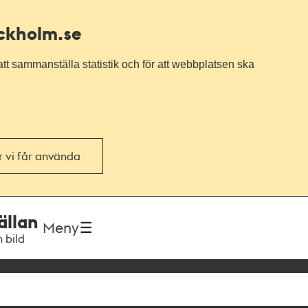
ockholm.se
tt sammanställa statistik och för att webbplatsen ska
or vi får använda
ällan
Meny
h bild