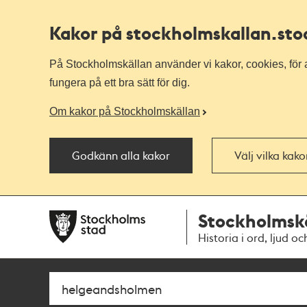
Kakor på stockholmskallan
.st
På Stockholmskällan använder vi kakor, cookies, för a
fungera på ett bra sätt för dig.
Om kakor på Stockholmskällan
Godkänn alla kakor
Välj vilka kak
Till
Till
Stockholmsk
navigationen
huvudinnehållet
Historia i ord, ljud oc
Sök
Fritextsök