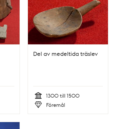
Del av medeltida träslev
1300 till 1500
Tid
Föremål
Typ