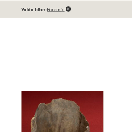
Totalt
Valda filter:
Föremål
64
träffar