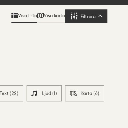
Visa karta
Visa lista
Filtrera
Filtrera
Text
(
22
)
Ljud
(
1
)
Karta
(
6
)