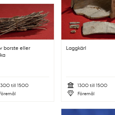
v borste eller
Laggkärl
ska
1300 till 1500
1300 till 1500
Tid
Föremål
Föremål
Typ