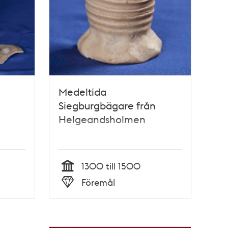
Medeltida
Siegburgbägare från
Helgeandsholmen
1300 till 1500
Tid
Föremål
Typ