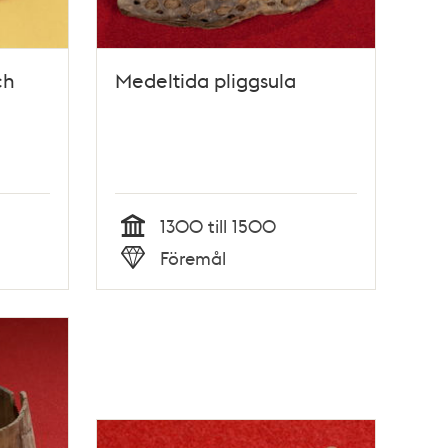
ch
Medeltida pliggsula
1300 till 1500
Tid
Föremål
Typ