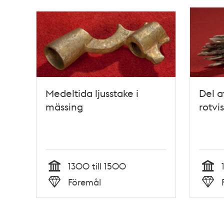
Medeltida ljusstake i
Del a
mässing
rotvi
1300 till 1500
Tid
Tid
Föremål
Typ
Typ