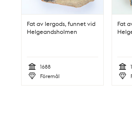
Fat av lergods, funnet vid
Fat a
Helgeandsholmen
Helg
1688
Tid
Tid
Föremål
Typ
Typ