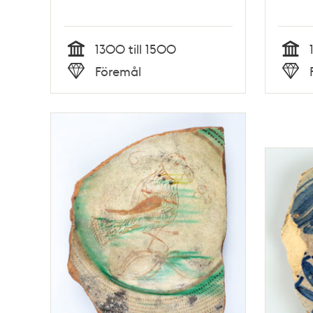
1300 till 1500
Tid
Tid
Föremål
Typ
Typ