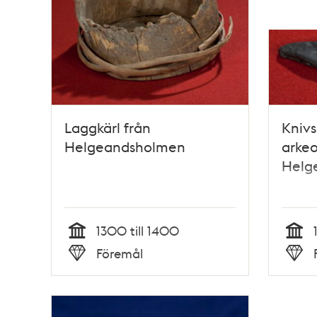
Laggkärl från
Knivs
Helgeandsholmen
arkeo
Helg
1300 till 1400
Tid
Tid
Föremål
Typ
Typ