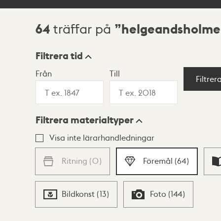
64
helgeandsholm
träffar på
Sökresultat
Filtrera tid
Från
Till
Visningsläge
Filtrer
Filtrera materialtyper
Lista
Karta
Visa inte lärarhandledningar
Ritning
(
0
)
Föremål
(
64
)
Bildkonst
(
13
)
Foto
(
144
)