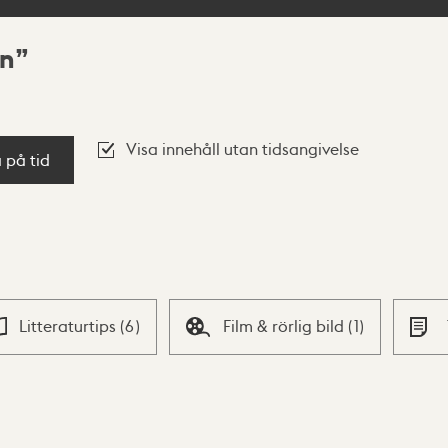
en
Visa innehåll utan tidsangivelse
a på tid
Litteraturtips
(
6
)
Film & rörlig bild
(
1
)