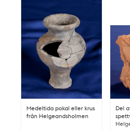
Medeltida pokal eller krus
Del a
från Helgeandsholmen
spett
Helg