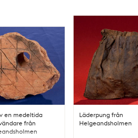
v en medeltida
Läderpung från
vändare från
Helgeandsholmen
eandsholmen