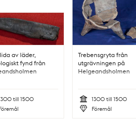
lida av läder,
Trebensgryta från
logiskt fynd från
utgrävningen på
eandsholmen
Helgeandsholmen
1300 till 1500
1300 till 1500
Tid
Föremål
Föremål
Typ