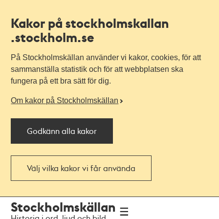
Kakor på stockholmskallan
.stockholm.se
På Stockholmskällan använder vi kakor, cookies, för att
sammanställa statistik och för att webbplatsen ska
fungera på ett bra sätt för dig.
Om kakor på Stockholmskällan
Godkänn alla kakor
Välj vilka kakor vi får använda
Till
Till
Stockholmskällan
navigationen
huvudinnehållet
Historia i ord, ljud och bild