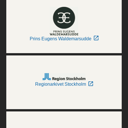
Prins Eugens Waldemarsudde
Regionarkivet Stockholm