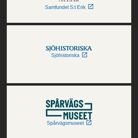
Samfundet S:t Erik
Sjöhistoriska
Spårvägsmuseet