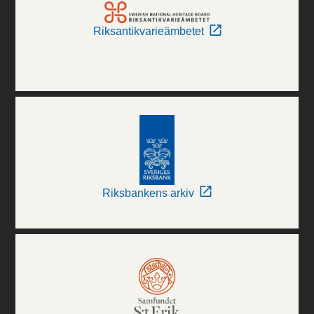
Riksantikvarieämbetet
Riksbankens arkiv