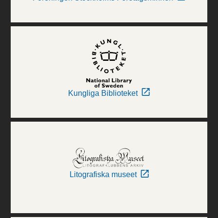
Kungliga Biblioteket
Litografiska museet