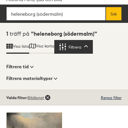
Sök
Fritextsök
Sök
Sökresultat
1
träff på
heleneborg (södermalm)
Visa karta
Visa lista
Filtrera
Filtrera
Filtrera tid
Filtrera materialtyper
Visningsläge
Totalt
Valda filter:
Bildkonst
Rensa filter
1
träffar
Lista
Karta