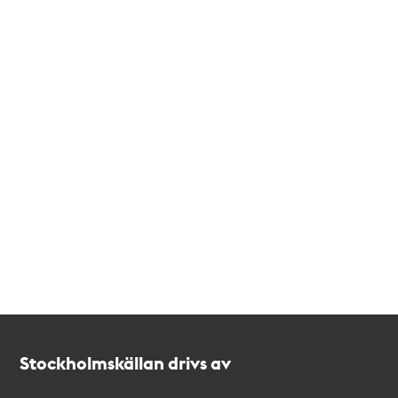
Kontakt
Stockholmskällan
Stockholmskällan drivs av