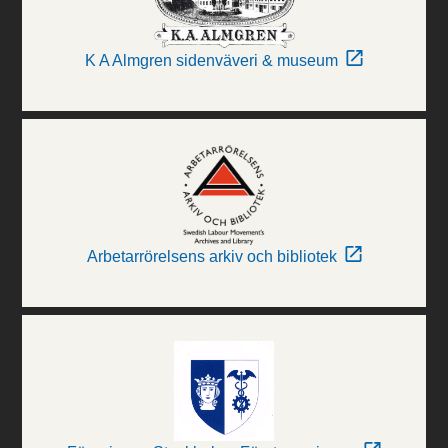
K A Almgren sidenväveri & museum
Arbetarrörelsens arkiv och bibliotek