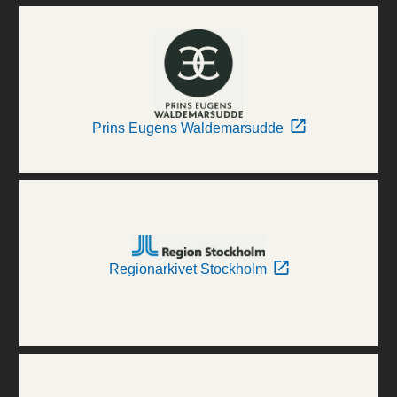
Prins Eugens Waldemarsudde
Regionarkivet Stockholm