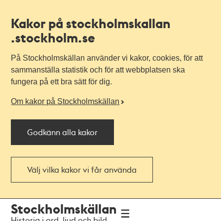
Kakor på stockholmskallan
.stockholm.se
På Stockholmskällan använder vi kakor, cookies, för att
sammanställa statistik och för att webbplatsen ska
fungera på ett bra sätt för dig.
Om kakor på Stockholmskällan
Godkänn alla kakor
Välj vilka kakor vi får använda
Till
Till
Stockholmskällan
navigationen
huvudinnehållet
Historia i ord, ljud och bild