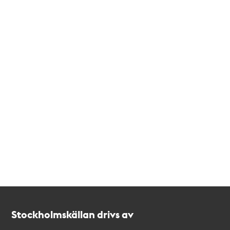
Kontakt
Stockholmskällan
Stockholmskällan drivs av