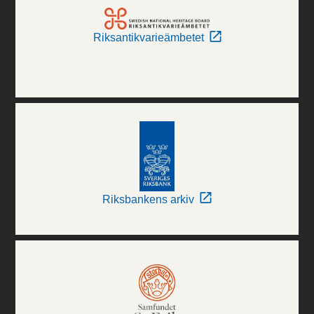
Riksantikvarieämbetet
Riksbankens arkiv