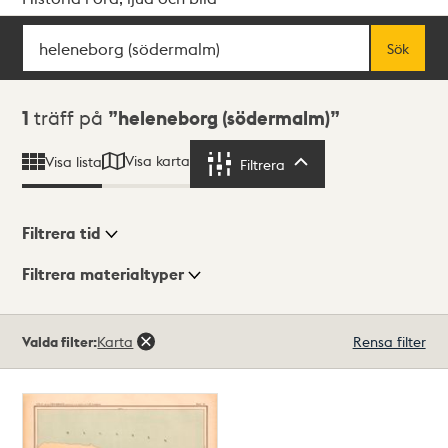
Sök
Fritextsök
Sök
Sökresultat
1
träff på
heleneborg (södermalm)
Visa karta
Visa lista
Filtrera
Filtrera
Filtrera tid
Filtrera materialtyper
Visningsläge
Totalt
Valda filter:
Karta
Rensa filter
1
träffar
Lista
Karta