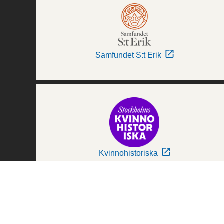
Samfundet S:t Erik
Kvinnohistoriska