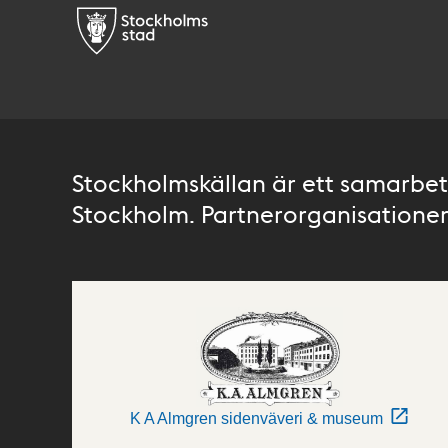
Stockholmskällan är ett samarbete
Stockholm. Partnerorganisationer 
K A Almgren sidenväveri & museum