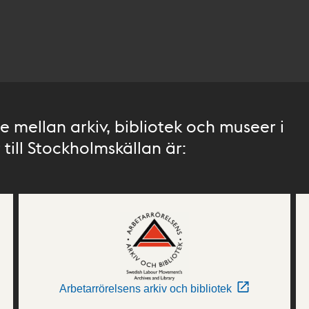
 mellan arkiv, bibliotek och museer i
till Stockholmskällan är:
Arbetarrörelsens arkiv och bibliotek