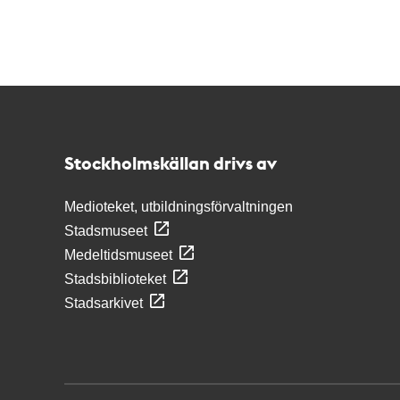
Kontakt
Stockholmskällan
Stockholmskällan drivs av
Medioteket, utbildningsförvaltningen
Stadsmuseet
Medeltidsmuseet
Stadsbiblioteket
Stadsarkivet