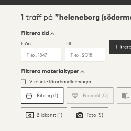
1
heleneborg (söderm
träff på
Sökresultat
Filtrera tid
Från
Till
Visningsläge
Filtrer
Filtrera materialtyper
Lista
Karta
Visa inte lärarhandledningar
Ritning
(
1
)
Föremål
(
0
)
Bildkonst
(
1
)
Foto
(
5
)