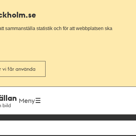
ockholm.se
tt sammanställa statistik och för att webbplatsen ska
or vi får använda
ällan
Meny
h bild