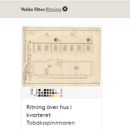
Totalt
Valda filter:
Ritning
1
träffar
Ritning över hus i
kvarteret
Tobaksspinnnaren