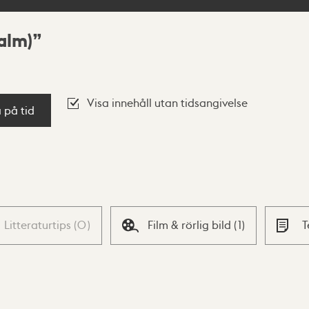
alm)
Visa innehåll utan tidsangivelse
a på tid
Litteraturtips
(
0
)
Film & rörlig bild
(
1
)
T