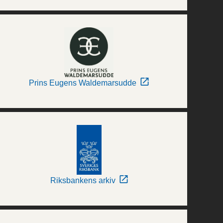
Prins Eugens Waldemarsudde
Riksbankens arkiv