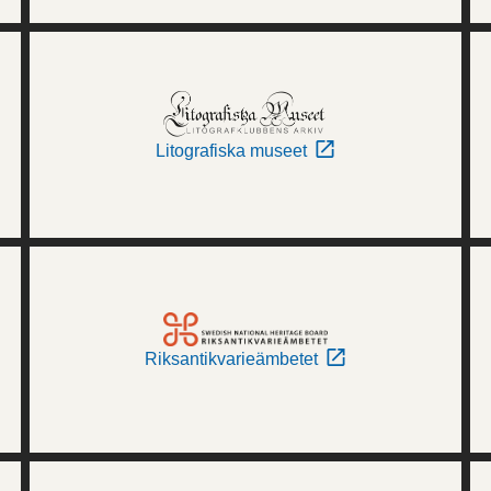
Litografiska museet
Riksantikvarieämbetet