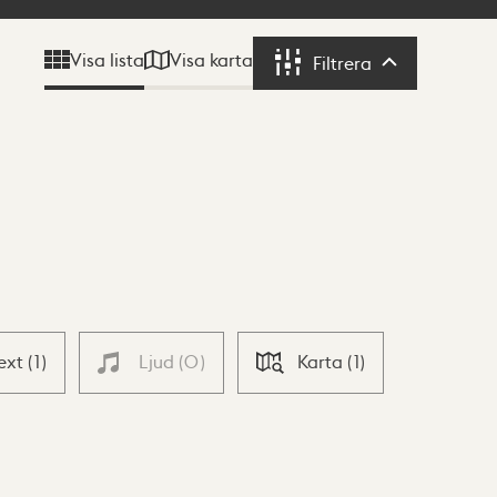
Visa karta
Visa lista
Filtrera
Filtrera
ext
(
1
)
Ljud
(
0
)
Karta
(
1
)