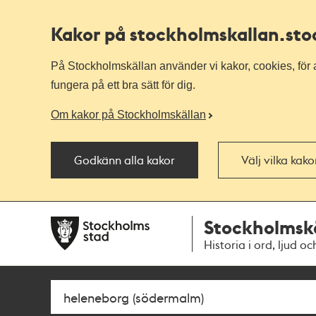
Kakor på stockholmskallan
.st
På Stockholmskällan använder vi kakor, cookies, för a
fungera på ett bra sätt för dig.
Om kakor på Stockholmskällan
Godkänn alla kakor
Välj vilka kak
Till
Till
Stockholmsk
navigationen
huvudinnehållet
Historia i ord, ljud oc
Sök
Fritextsök