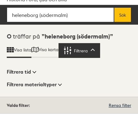
Sök
Fritextsök
Sök
Sökresultat
0
träffar på
heleneborg (södermalm)
Visa karta
Visa lista
Filtrera
Filtrera
Filtrera tid
Filtrera materialtyper
Visningsläge
Totalt
Valda filter:
Rensa filter
0
träffar
Lista
Karta