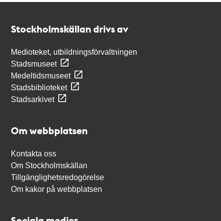
Kontakt
Stockholmskällan
Stockholmskällan drivs av
Medioteket, utbildningsförvaltningen
Stadsmuseet
Medeltidsmuseet
Stadsbiblioteket
Stadsarkivet
Om webbplatsen
Kontakta oss
Om Stockholmskällan
Tillgänglighetsredogörelse
Om kakor på webbplatsen
Sociala medier