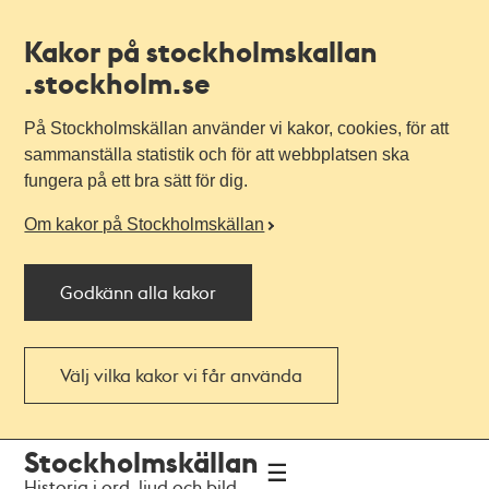
Kakor på stockholmskallan
.stockholm.se
På Stockholmskällan använder vi kakor, cookies, för att
sammanställa statistik och för att webbplatsen ska
fungera på ett bra sätt för dig.
Om kakor på Stockholmskällan
Godkänn alla kakor
Välj vilka kakor vi får använda
Till
Till
Stockholmskällan
navigationen
huvudinnehållet
Historia i ord, ljud och bild