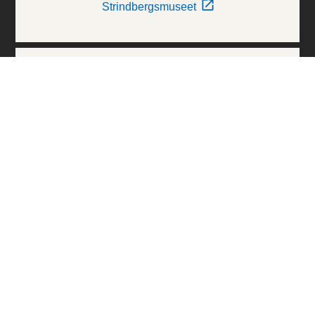
Strindbergsmuseet
Thielska Galleriet
Världskulturmuseerna