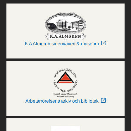
K A Almgren sidenväveri & museum
Arbetarrörelsens arkiv och bibliotek