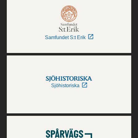
Samfundet S:t Erik
Sjöhistoriska