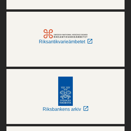
Riksantikvarieämbetet
Riksbankens arkiv