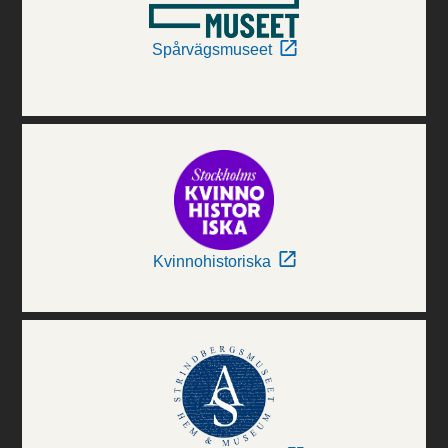
Spårvägsmuseet
Kvinnohistoriska