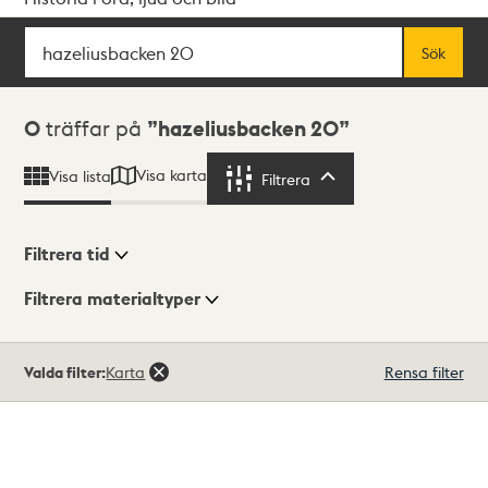
Sök
Fritextsök
Sök
Sökresultat
0
träffar på
hazeliusbacken 20
Visa karta
Visa lista
Filtrera
Filtrera
Filtrera tid
Filtrera materialtyper
Visningsläge
Totalt
Valda filter:
Karta
Rensa filter
0
träffar
Lista
Karta