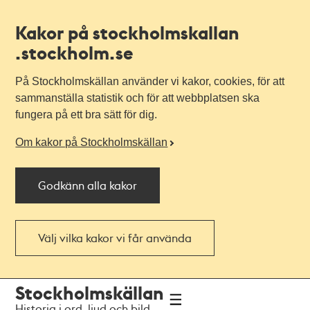
Kakor på stockholmskallan
.stockholm.se
På Stockholmskällan använder vi kakor, cookies, för att
sammanställa statistik och för att webbplatsen ska
fungera på ett bra sätt för dig.
Om kakor på Stockholmskällan
Godkänn alla kakor
Välj vilka kakor vi får använda
Till
Till
Stockholmskällan
navigationen
huvudinnehållet
Historia i ord, ljud och bild