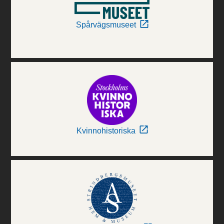
Spårvägsmuseet
Kvinnohistoriska