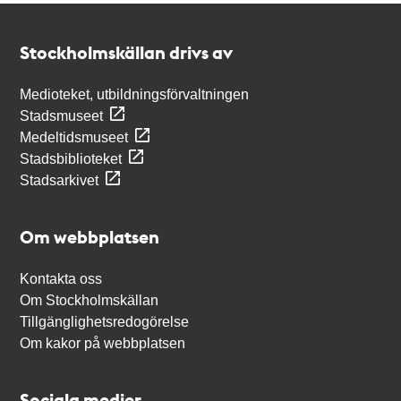
Kontakt
Stockholmskällan
Stockholmskällan drivs av
Medioteket, utbildningsförvaltningen
Stadsmuseet
Medeltidsmuseet
Stadsbiblioteket
Stadsarkivet
Om webbplatsen
Kontakta oss
Om Stockholmskällan
Tillgänglighetsredogörelse
Om kakor på webbplatsen
Sociala medier