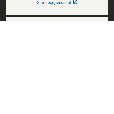
Strindbergsmuseet
Thielska Galleriet
Världskulturmuseerna