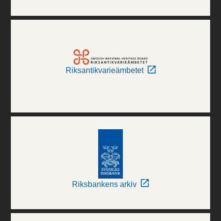
Riksantikvarieämbetet
Riksbankens arkiv