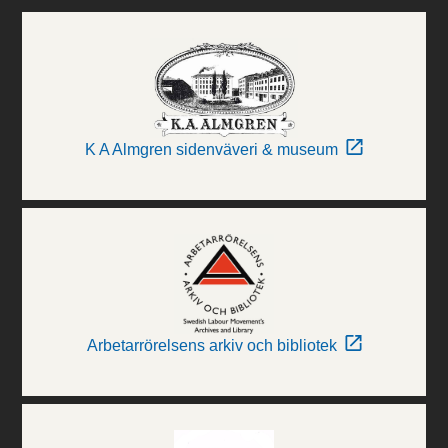
K A Almgren sidenväveri & museum
Arbetarrörelsens arkiv och bibliotek