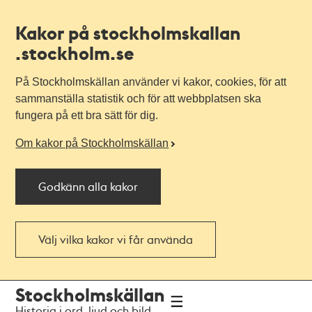
Kakor på stockholmskallan
.stockholm.se
På Stockholmskällan använder vi kakor, cookies, för att
sammanställa statistik och för att webbplatsen ska
fungera på ett bra sätt för dig.
Om kakor på Stockholmskällan
Godkänn alla kakor
Välj vilka kakor vi får använda
Till
Till
Stockholmskällan
navigationen
huvudinnehållet
Historia i ord, ljud och bild