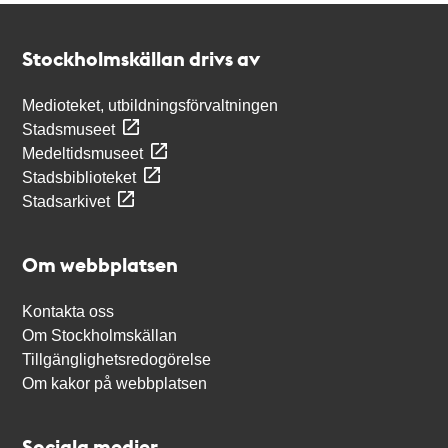
Kontakt
Stockholmskällan
Stockholmskällan drivs av
Medioteket, utbildningsförvaltningen
Stadsmuseet
Medeltidsmuseet
Stadsbiblioteket
Stadsarkivet
Om webbplatsen
Kontakta oss
Om Stockholmskällan
Tillgänglighetsredogörelse
Om kakor på webbplatsen
Sociala medier