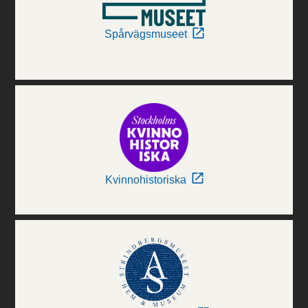
Spårvägsmuseet
Kvinnohistoriska