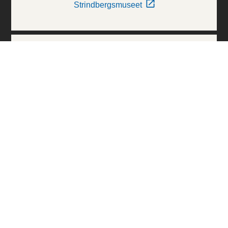
Strindbergsmuseet
Thielska Galleriet
Världskulturmuseerna