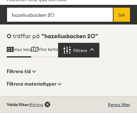
Sök
Fritextsök
Sök
Sökresultat
0
träffar på
hazeliusbacken 20
Visa karta
Visa lista
Filtrera
Filtrera
Filtrera tid
Filtrera materialtyper
Visningsläge
Totalt
Valda filter:
Ritning
Rensa filter
0
träffar
Lista
Karta