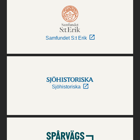
Samfundet S:t Erik
Sjöhistoriska