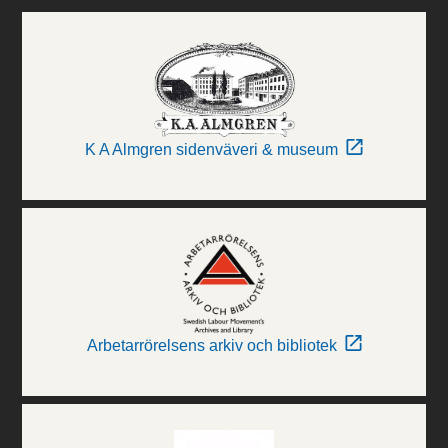
K A Almgren sidenväveri & museum
Arbetarrörelsens arkiv och bibliotek