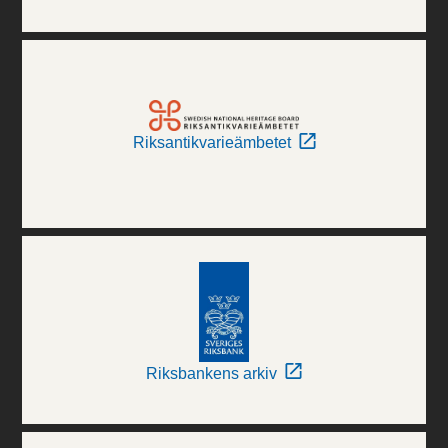
Riksantikvarieämbetet
Riksbankens arkiv