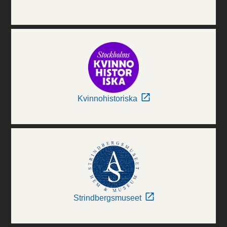
Kvinnohistoriska
Strindbergsmuseet