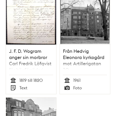
J. F. D. Wogram
Från Hedvig
anger sin morbror
Eleonora kyrkogård
Carl Fredrik Löfqvist
mot Artillerigatan
för högförräderi -
30
brev 1820
1819 till 1820
1961
Tid
Tid
Text
Foto
Typ
Typ