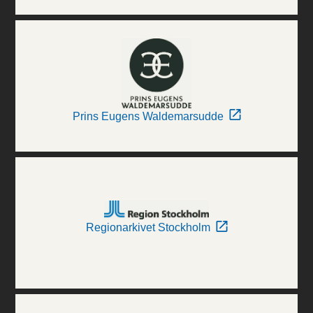
Prins Eugens Waldemarsudde
Regionarkivet Stockholm