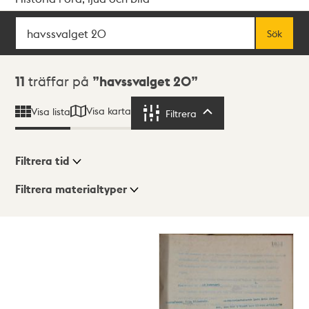
Sök
Fritextsök
Sök
Sökresultat
11
träffar på
havssvalget 20
Visa karta
Visa lista
Filtrera
Filtrera
Filtrera tid
Filtrera materialtyper
Visningsläge
Totalt
11
träffar
Lista
Karta