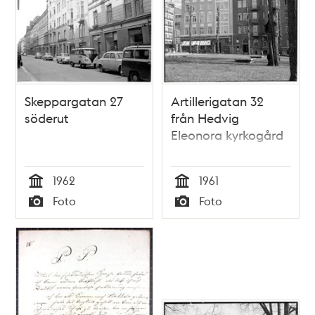
Skeppargatan 27
Artillerigatan 32
söderut
från Hedvig
Eleonora kyrkogård
1962
1961
Tid
Tid
Foto
Foto
Typ
Typ