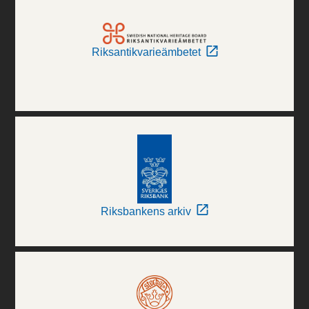
Riksantikvarieämbetet
Riksbankens arkiv