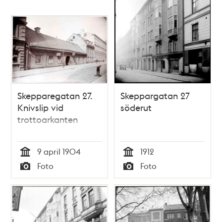
Skepparegatan 27.
Skeppargatan 27
Knivslip vid
söderut
trottoarkanten
9 april 1904
1912
Tid
Tid
Foto
Foto
Typ
Typ