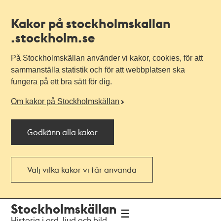
Kakor på stockholmskallan
.stockholm.se
På Stockholmskällan använder vi kakor, cookies, för att
sammanställa statistik och för att webbplatsen ska
fungera på ett bra sätt för dig.
Om kakor på Stockholmskällan
Godkänn alla kakor
Välj vilka kakor vi får använda
Till
Till
Stockholmskällan
navigationen
huvudinnehållet
Historia i ord, ljud och bild