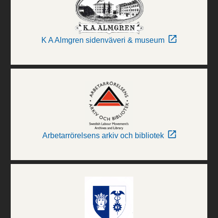
K A Almgren sidenväveri & museum
Arbetarrörelsens arkiv och bibliotek