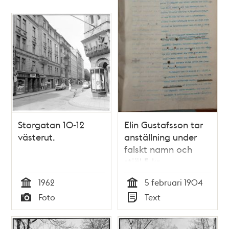
Storgatan 10-12
Elin Gustafsson tar
västerut.
anställning under
falskt namn och
stjäl 5 kr
1962
5 februari 1904
Tid
Tid
Foto
Text
Typ
Typ