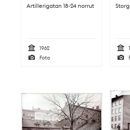
Artillerigatan 18-24 norrut
Storg
1962
Tid
Tid
Foto
Typ
Typ