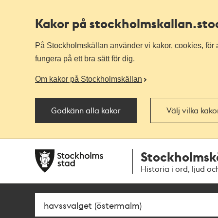
Kakor på stockholmskallan
.st
På Stockholmskällan använder vi kakor, cookies, för a
fungera på ett bra sätt för dig.
Om kakor på Stockholmskällan
Godkänn alla kakor
Välj vilka kak
Till
Till
Stockholmsk
navigationen
huvudinnehållet
Historia i ord, ljud oc
Sök
Fritextsök