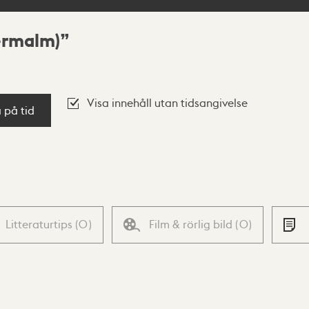
ermalm)
Visa innehåll utan tidsangivelse
a på tid
Litteraturtips
(
0
)
Film & rörlig bild
(
0
)