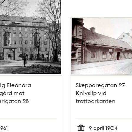
ig Eleonora
Skepparegatan 27.
ogård mot
Knivslip vid
lerigatan 28
trottoarkanten
1961
9 april 1904