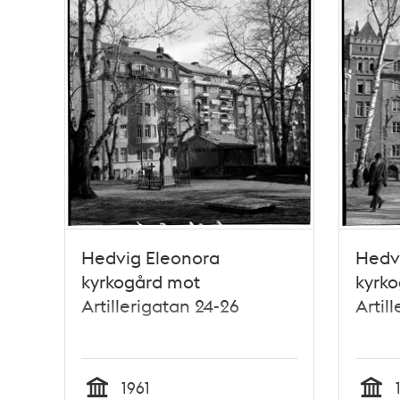
Hedvig Eleonora
Hedv
kyrkogård mot
kyrk
Artillerigatan 24-26
Artil
1961