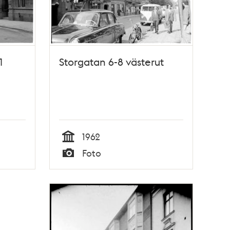
1
Storgatan 6-8 västerut
1962
Tid
Foto
Typ