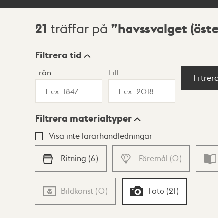
21
havssvalget (öst
träffar på
Sökresultat
Filtrera tid
Från
Till
Visningsläge
Filtrer
Filtrera materialtyper
Lista
Karta
Visa inte lärarhandledningar
Ritning
(
6
)
Föremål
(
0
)
Bildkonst
(
0
)
Foto
(
21
)