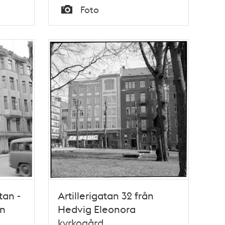
Tid
Foto
Typ
tan -
Artillerigatan 32 från
an
Hedvig Eleonora
kyrkogård