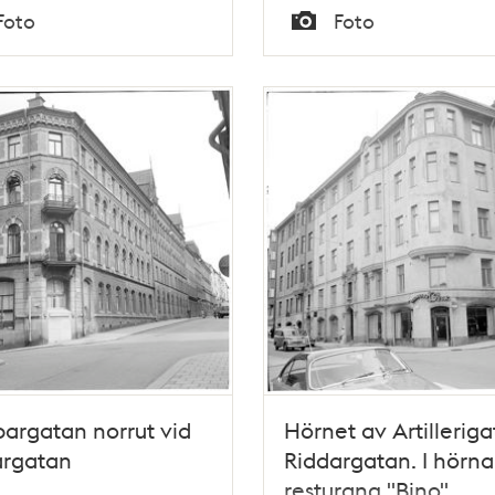
Tid
Foto
Foto
Typ
argatan norrut vid
Hörnet av Artilleriga
argatan
Riddargatan. I hörn
resturang "Bino"