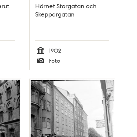
rut.
Hörnet Storgatan och
Skeppargatan
1902
Tid
Foto
Typ