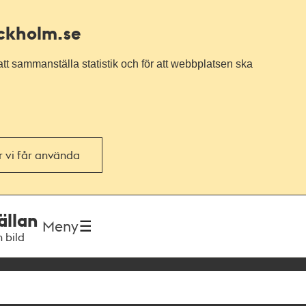
ockholm.se
tt sammanställa statistik och för att webbplatsen ska
or vi får använda
ällan
Meny
h bild