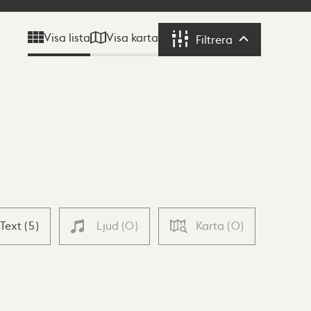
Visa karta
Visa lista
Filtrera
Filtrera
Text
(
5
)
Ljud
(
0
)
Karta
(
0
)