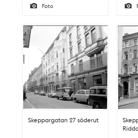
Tid
Tid
Foto
Typ
Typ
Skeppargatan 27 söderut
Skepp
Ridd