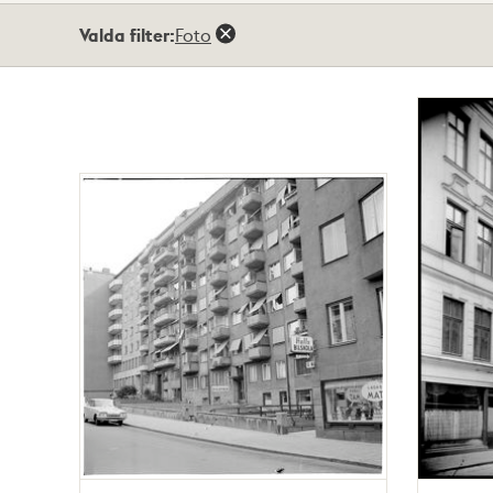
Totalt
Valda filter:
Foto
21
träffar