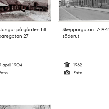
längor på gården till
Skeppargatan 17-19-2
paregatan 27
söderut
9 april 1904
1962
Tid
Foto
Foto
Typ