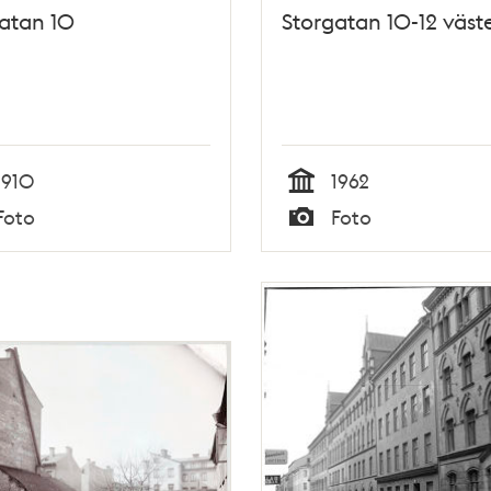
atan 10
Storgatan 10-12 väste
1910
1962
Tid
Foto
Foto
Typ