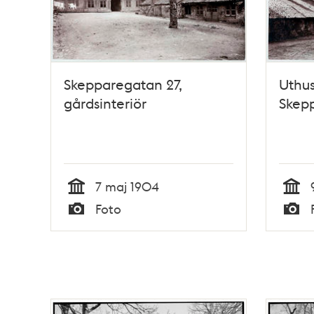
Skepparegatan 27,
Uthus
gårdsinteriör
Skep
7 maj 1904
Tid
Tid
Foto
Typ
Typ