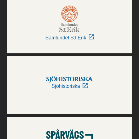
Samfundet S:t Erik
Sjöhistoriska