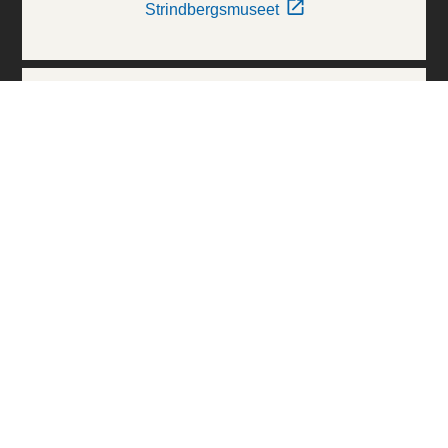
Strindbergsmuseet
Thielska Galleriet
Världskulturmuseerna