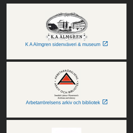
K A Almgren sidenväveri & museum
Arbetarrörelsens arkiv och bibliotek