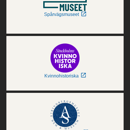
Spårvägsmuseet
Kvinnohistoriska