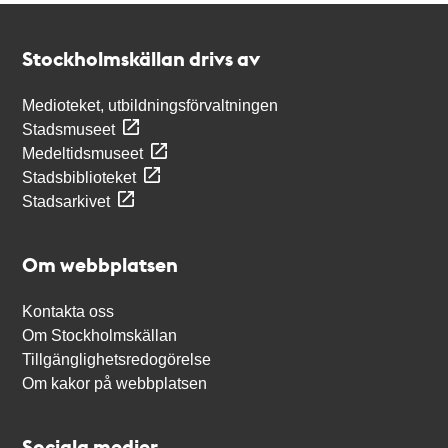
Kontakt
Stockholmskällan
Stockholmskällan drivs av
Medioteket, utbildningsförvaltningen
Stadsmuseet
Medeltidsmuseet
Stadsbiblioteket
Stadsarkivet
Om webbplatsen
Kontakta oss
Om Stockholmskällan
Tillgänglighetsredogörelse
Om kakor på webbplatsen
Sociala medier