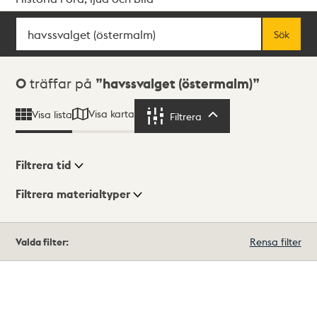
Sök
Fritextsök
Sök
Sökresultat
0
träffar på
havssvalget (östermalm)
Visa karta
Visa lista
Filtrera
Filtrera
Filtrera tid
Filtrera materialtyper
Visningsläge
Totalt
Valda filter:
Rensa filter
0
träffar
Lista
Karta