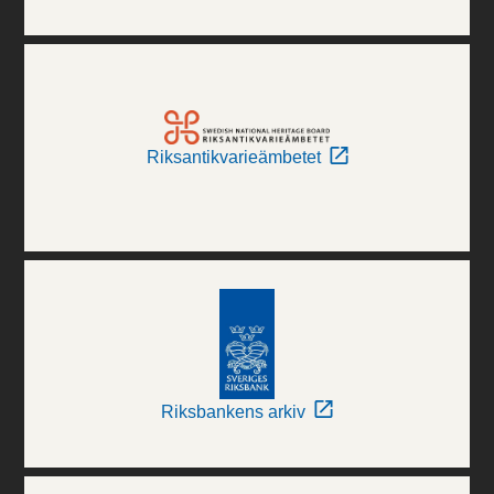
Riksantikvarieämbetet
Riksbankens arkiv