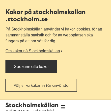
Kakor på stockholmskallan
.stockholm.se
På Stockholmskällan använder vi kakor, cookies, för att
sammanställa statistik och för att webbplatsen ska
fungera på ett bra sätt för dig.
Om kakor på Stockholmskällan
Godkänn alla kakor
Välj vilka kakor vi får använda
Till
Till
Stockholmskällan
navigationen
huvudinnehållet
Historia i ord, ljud och bild