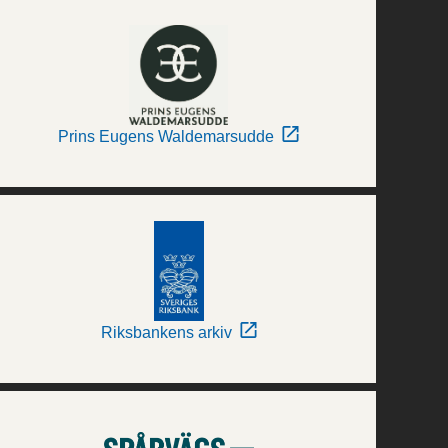
Prins Eugens Waldemarsudde
Riksbankens arkiv