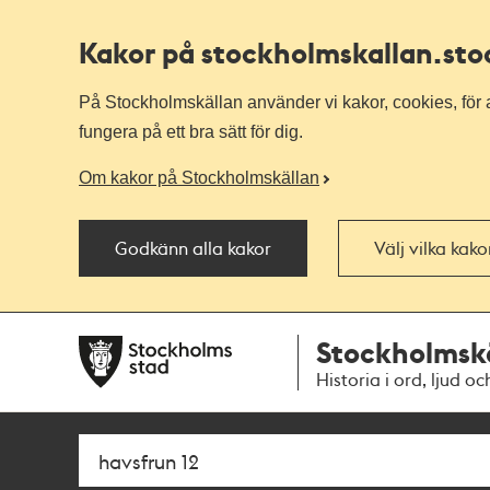
Kakor på stockholmskallan
.st
På Stockholmskällan använder vi kakor, cookies, för a
fungera på ett bra sätt för dig.
Om kakor på Stockholmskällan
Godkänn alla kakor
Välj vilka kak
Till
Till
Stockholmsk
navigationen
huvudinnehållet
Historia i ord, ljud oc
Sök
Fritextsök