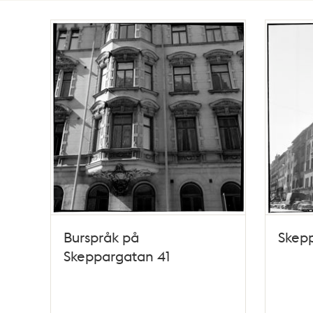
Totalt
2
träffar
Burspråk på
Skep
Skeppargatan 41