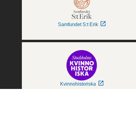
Samfundet S:t Erik
Kvinnohistoriska
Världskulturmuseerna