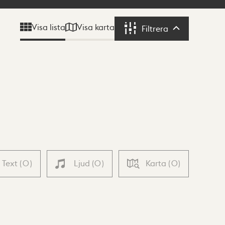
Visa karta
Visa lista
Filtrera
Filtrera
Text
(
0
)
Ljud
(
0
)
Karta
(
0
)