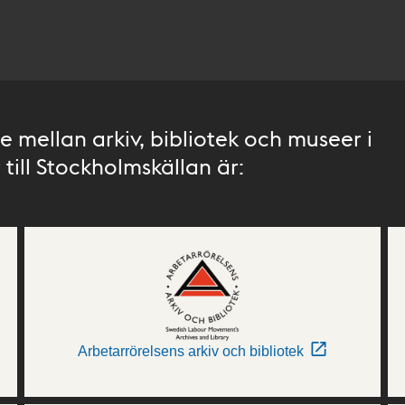
 mellan arkiv, bibliotek och museer i
till Stockholmskällan är:
Arbetarrörelsens arkiv och bibliotek