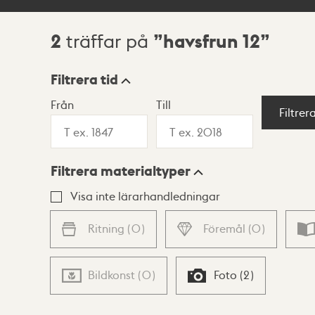
2
havsfrun 12
träffar på
Sökresultat
Filtrera tid
Från
Till
Visningsläge
Filtrer
Filtrera materialtyper
Lista
Karta
Visa inte lärarhandledningar
Ritning
(
0
)
Föremål
(
0
)
Bildkonst
(
0
)
Foto
(
2
)