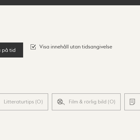
Visa innehåll utan tidsangivelse
a på tid
Litteraturtips
(
0
)
Film & rörlig bild
(
0
)