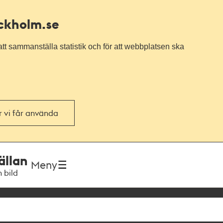
ockholm.se
tt sammanställa statistik och för att webbplatsen ska
or vi får använda
ällan
Meny
h bild