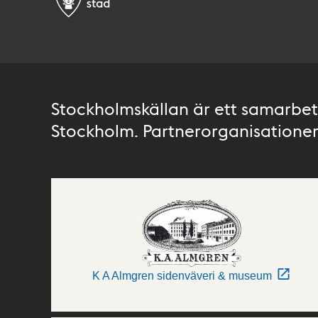
Stockholmskällan är ett samarbete
Stockholm. Partnerorganisationer 
K A Almgren sidenväveri & museum