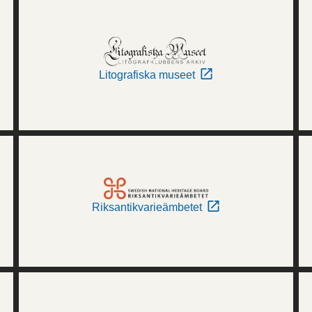
Litografiska museet
Riksantikvarieämbetet