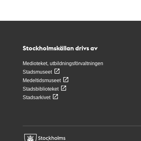
Kontakt
Stockholmskällan
Stockholmskällan drivs av
Medioteket, utbildningsförvaltningen
Stadsmuseet
Medeltidsmuseet
Stadsbiblioteket
Stadsarkivet