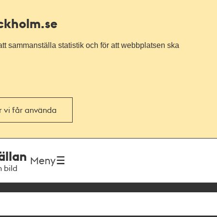
ockholm.se
tt sammanställa statistik och för att webbplatsen ska
or vi får använda
ällan
Meny
h bild