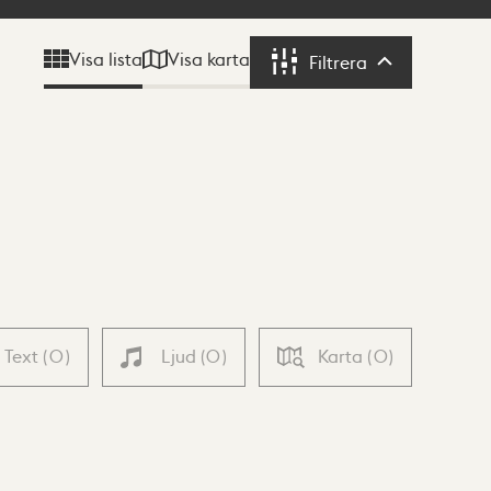
Visa karta
Visa lista
Filtrera
Filtrera
Text
(
0
)
Ljud
(
0
)
Karta
(
0
)