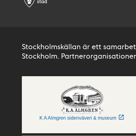
Stockholmskällan är ett samarbete
Stockholm. Partnerorganisationer 
K A Almgren sidenväveri & museum