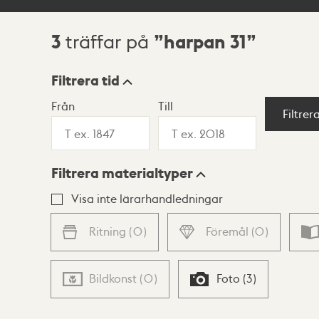
3
harpan 31
träffar på
Sökresultat
Filtrera tid
Från
Till
Visningsläge
Filtrer
Filtrera materialtyper
Lista
Karta
Visa inte lärarhandledningar
Ritning
(
0
)
Föremål
(
0
)
Bildkonst
(
0
)
Foto
(
3
)