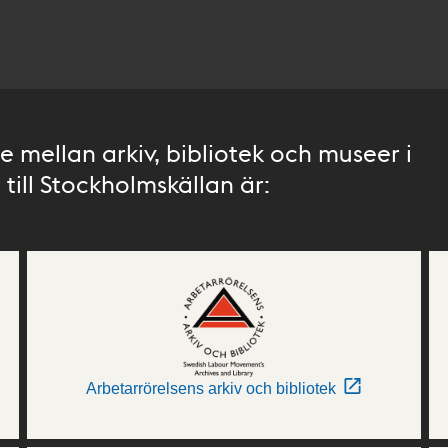
 mellan arkiv, bibliotek och museer i
till Stockholmskällan är:
Arbetarrörelsens arkiv och bibliotek