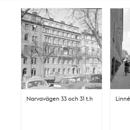
Totalt
3
träffar
Narvavägen 33 och 31 t.h
Linné