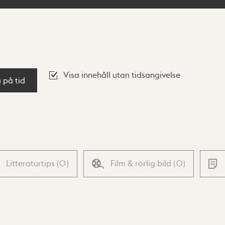
Visa innehåll utan tidsangivelse
a på tid
Litteraturtips
(
0
)
Film & rörlig bild
(
0
)