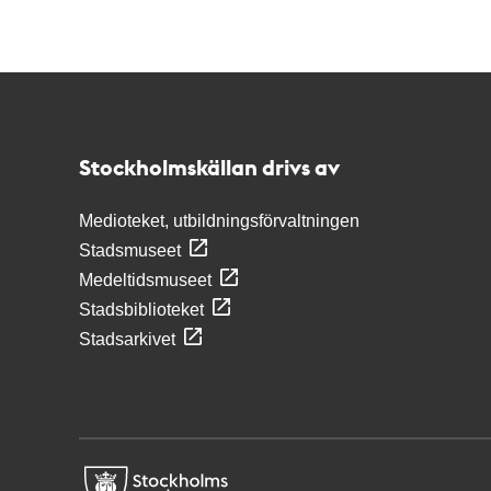
Kontakt
Stockholmskällan
Stockholmskällan drivs av
Medioteket, utbildningsförvaltningen
Stadsmuseet
Medeltidsmuseet
Stadsbiblioteket
Stadsarkivet