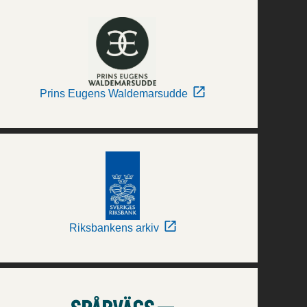
Prins Eugens Waldemarsudde
Riksbankens arkiv