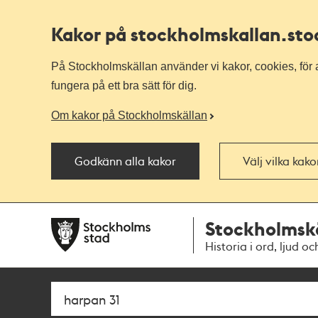
Kakor på stockholmskallan
.st
På Stockholmskällan använder vi kakor, cookies, för a
fungera på ett bra sätt för dig.
Om kakor på Stockholmskällan
Godkänn alla kakor
Välj vilka kak
Till
Till
Stockholmsk
navigationen
huvudinnehållet
Historia i ord, ljud oc
Sök
Fritextsök