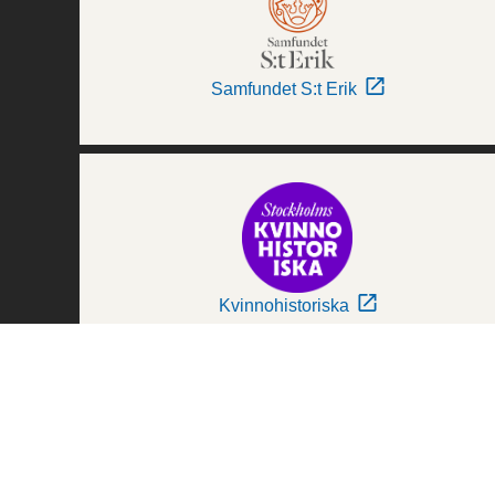
Samfundet S:t Erik
Kvinnohistoriska
Världskulturmuseerna