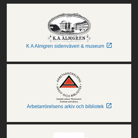
K A Almgren sidenväveri & museum
Arbetarrörelsens arkiv och bibliotek