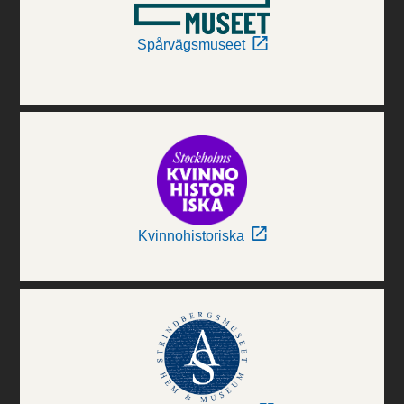
Spårvägsmuseet
Kvinnohistoriska