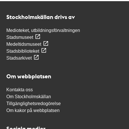
Kontakt
Stockholmskällan
Stockholmskällan drivs av
Medioteket, utbildningsförvaltningen
Stadsmuseet
Medeltidsmuseet
Stadsbiblioteket
Stadsarkivet
Om webbplatsen
Kontakta oss
Om Stockholmskällan
Tillgänglighetsredogörelse
Om kakor på webbplatsen
Sociala medier