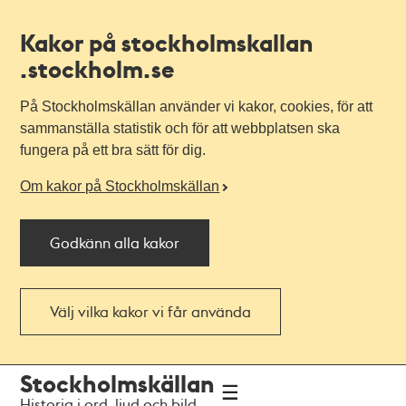
Kakor på stockholmskallan
.stockholm.se
På Stockholmskällan använder vi kakor, cookies, för att
sammanställa statistik och för att webbplatsen ska
fungera på ett bra sätt för dig.
Om kakor på Stockholmskällan
Godkänn alla kakor
Välj vilka kakor vi får använda
Till
Till
Stockholmskällan
navigationen
huvudinnehållet
Historia i ord, ljud och bild