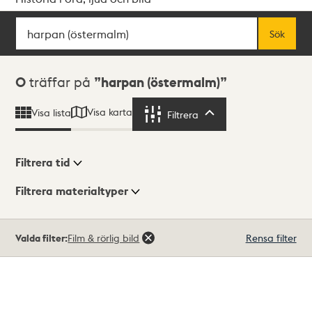
Sök
Fritextsök
Sök
Sökresultat
0
träffar på
harpan (östermalm)
Visa karta
Visa lista
Filtrera
Filtrera
Filtrera tid
Filtrera materialtyper
Visningsläge
Totalt
Valda filter:
Film & rörlig bild
Rensa filter
0
träffar
Lista
Karta