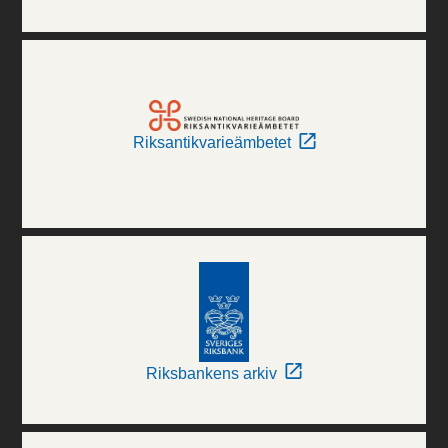
Riksantikvarieämbetet
Riksbankens arkiv