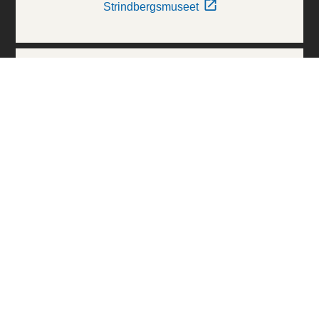
Strindbergsmuseet
Thielska Galleriet
Världskulturmuseerna