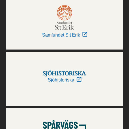
Samfundet S:t Erik
Sjöhistoriska