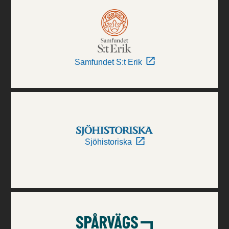
Samfundet S:t Erik
Sjöhistoriska