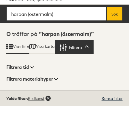
Sök
Fritextsök
Sök
Sökresultat
0
träffar på
harpan (östermalm)
Visa karta
Visa lista
Filtrera
Filtrera
Filtrera tid
Filtrera materialtyper
Visningsläge
Totalt
Valda filter:
Bildkonst
Rensa filter
0
träffar
Lista
Karta