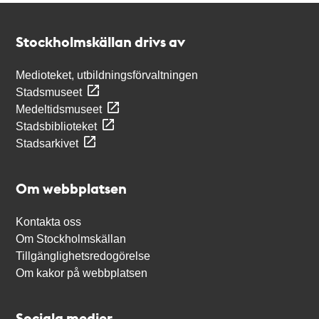
Kontakt
Stockholmskällan
Stockholmskällan drivs av
Medioteket, utbildningsförvaltningen
Stadsmuseet
Medeltidsmuseet
Stadsbiblioteket
Stadsarkivet
Om webbplatsen
Kontakta oss
Om Stockholmskällan
Tillgänglighetsredogörelse
Om kakor på webbplatsen
Sociala medier