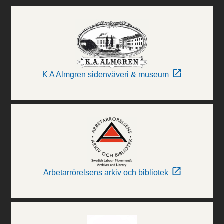
K A Almgren sidenväveri & museum
Arbetarrörelsens arkiv och bibliotek