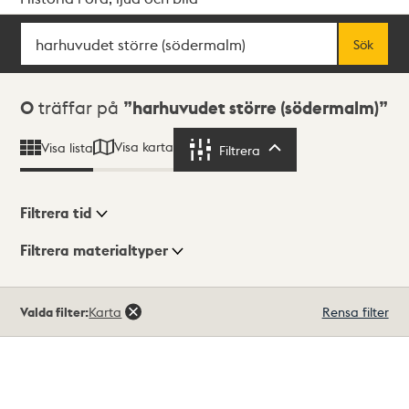
Sök
Fritextsök
Sök
Sökresultat
0
träffar på
harhuvudet större (södermalm)
Visa karta
Visa lista
Filtrera
Filtrera
Filtrera tid
Filtrera materialtyper
Visningsläge
Totalt
Valda filter:
Karta
Rensa filter
0
träffar
Lista
Karta