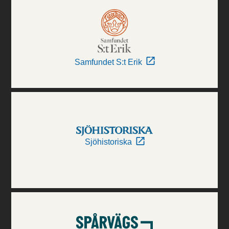
Samfundet S:t Erik
Sjöhistoriska