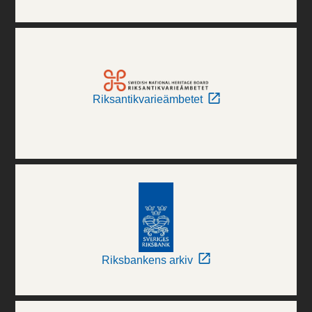
Riksantikvarieämbetet
Riksbankens arkiv