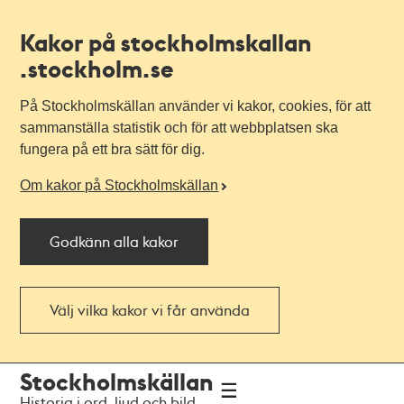
Kakor på stockholmskallan
.stockholm.se
På Stockholmskällan använder vi kakor, cookies, för att
sammanställa statistik och för att webbplatsen ska
fungera på ett bra sätt för dig.
Om kakor på Stockholmskällan
Godkänn alla kakor
Välj vilka kakor vi får använda
Till
Till
Stockholmskällan
navigationen
huvudinnehållet
Historia i ord, ljud och bild