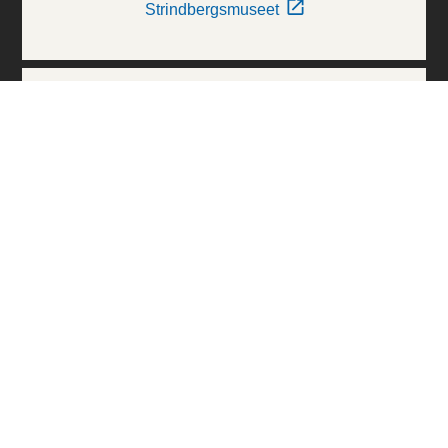
Strindbergsmuseet
Thielska Galleriet
Världskulturmuseerna