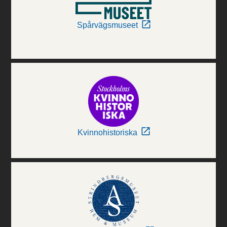
Spårvägsmuseet
Kvinnohistoriska