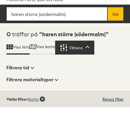
Sök
Fritextsök
Sök
Sökresultat
0
träffar på
haren större (södermalm)
Visa karta
Visa lista
Filtrera
Filtrera
Filtrera tid
Filtrera materialtyper
Visningsläge
Totalt
Valda filter:
Karta
Rensa filter
0
träffar
Lista
Karta