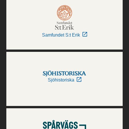
Samfundet S:t Erik
Sjöhistoriska