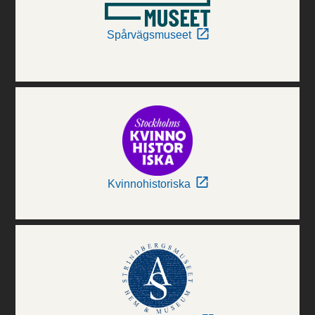
Spårvägsmuseet
Kvinnohistoriska