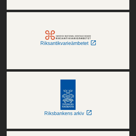
Riksantikvarieämbetet
Riksbankens arkiv