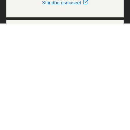
Strindbergsmuseet
Thielska Galleriet
Världskulturmuseerna