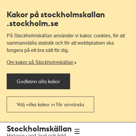
Kakor på stockholmskallan
.stockholm.se
På Stockholmskällan använder vi kakor, cookies, för att
sammanställa statistik och för att webbplatsen ska
fungera på ett bra sätt för dig.
Om kakor på Stockholmskällan
Godkänn alla kakor
Välj vilka kakor vi får använda
Till
Till
Stockholmskällan
navigationen
huvudinnehållet
Historia i ord, ljud och bild