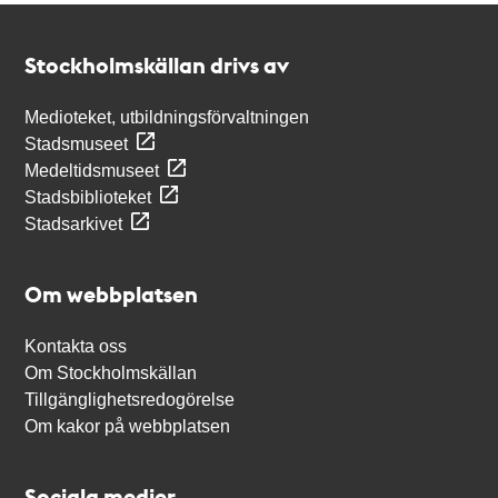
Kontakt
Stockholmskällan
Stockholmskällan drivs av
Medioteket, utbildningsförvaltningen
Stadsmuseet
Medeltidsmuseet
Stadsbiblioteket
Stadsarkivet
Om webbplatsen
Kontakta oss
Om Stockholmskällan
Tillgänglighetsredogörelse
Om kakor på webbplatsen
Sociala medier