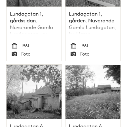
Lundagatan 1,
Lundagatan 1,
gårdssidan.
gården. Nuvarande
Nuvarande Gamla
Gamla Lundagatan,
Lundagatan, kv.
kv. Haren
Haren
1961
1961
Tid
Tid
Foto
Foto
Typ
Typ
Lundagatan 6,
Lundagatan 6,