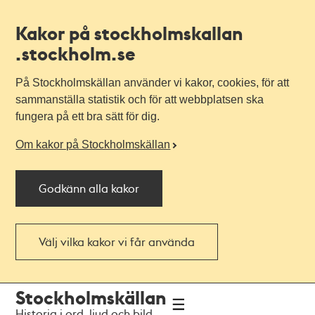
Kakor på stockholmskallan
.stockholm.se
På Stockholmskällan använder vi kakor, cookies, för att
sammanställa statistik och för att webbplatsen ska
fungera på ett bra sätt för dig.
Om kakor på Stockholmskällan
Godkänn alla kakor
Välj vilka kakor vi får använda
Till
Till
Stockholmskällan
navigationen
huvudinnehållet
Historia i ord, ljud och bild