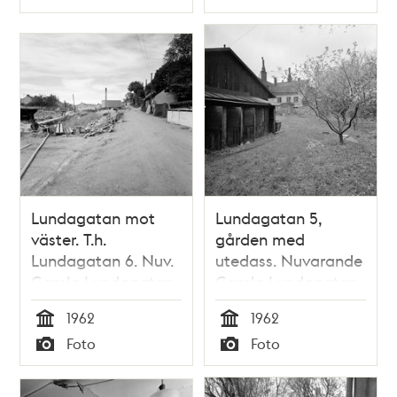
Typ
Typ
Lundagatan mot
Lundagatan 5,
väster. T.h.
gården med
Lundagatan 6. Nuv.
utedass. Nuvarande
Gamla Lundagatan,
Gamla Lundagatan,
kv. Haren
kv. Haren
1962
1962
Tid
Tid
Foto
Foto
Typ
Typ