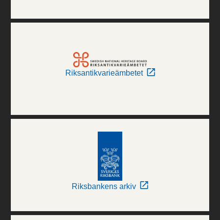
Riksantikvarieämbetet
Riksbankens arkiv