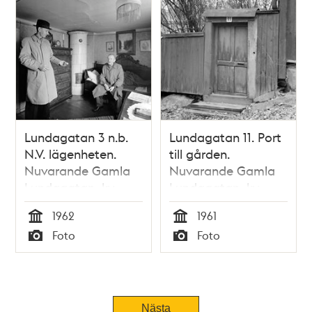
Lundagatan 3 n.b.
Lundagatan 11. Port
N.V. lägenheten.
till gården.
Nuvarande Gamla
Nuvarande Gamla
Lundagatan, kv.
Lundagatan, kv.
Haren
Haren
1962
1961
Tid
Tid
Foto
Foto
Typ
Typ
Nästa