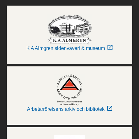
K A Almgren sidenväveri & museum
Arbetarrörelsens arkiv och bibliotek