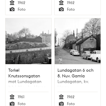
1962
1962
Tid
Tid
Foto
Foto
Typ
Typ
Torkel
Lundagatan 6 och
Knutssonsgatan
8. Nuv. Gamla
mot Lundagatan
Lundagatan, kv.
(t.h.). Nuv. kv. Haren
Haren
och Leporiden
1961
1962
Tid
Tid
Foto
Foto