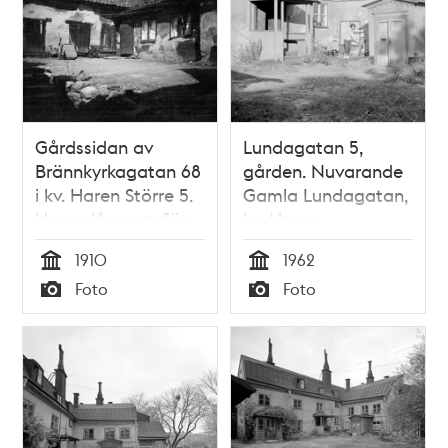
Gårdssidan av
Lundagatan 5,
Brännkyrkagatan 68
gården. Nuvarande
i kv. Haren Större 5.
Gamla Lundagatan,
Husen låg ungefär
kv. Haren
vid nuvarande
1910
1962
Bysistäppan, mellan
Tid
Tid
Foto
Foto
kv. Haren och
Typ
Typ
Leporiden