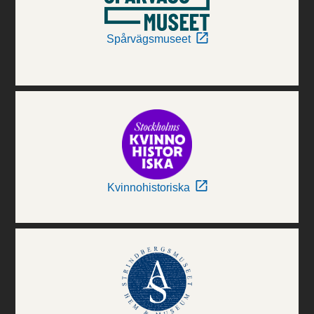
Spårvägsmuseet
Kvinnohistoriska