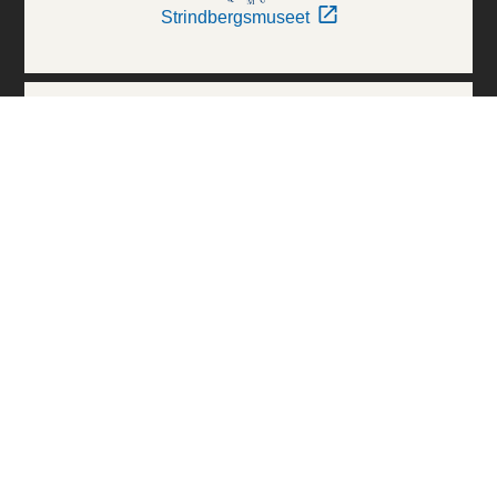
Strindbergsmuseet
Thielska Galleriet
Världskulturmuseerna