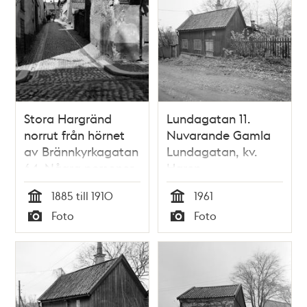
Stora Hargränd
Lundagatan 11.
norrut från hörnet
Nuvarande Gamla
av Brännkyrkagatan
Lundagatan, kv.
64. Några personer
Haren
kommer från
1885 till 1910
1961
Tavastgatan i
Tid
Tid
Foto
Foto
fonden. Dåvarande
Typ
Typ
kv. Haren Större och
Haren Mindre.
Nuvarande
Brännkyrkagatan 72,
kv. Haren