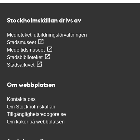
Kontakt
Stockholmskällan
Stockholmskällan drivs av
Medioteket, utbildningsförvaltningen
Stadsmuseet
Medeltidsmuseet
Stadsbiblioteket
Stadsarkivet
Om webbplatsen
Kontakta oss
Om Stockholmskällan
Tillgänglighetsredogörelse
Om kakor på webbplatsen