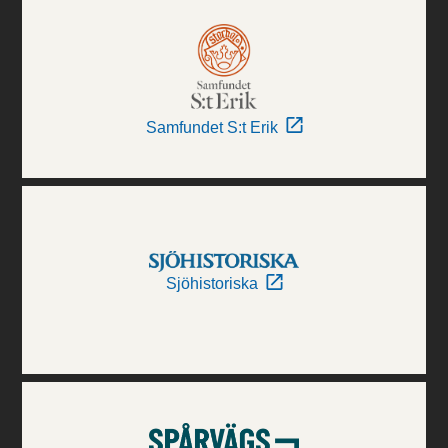
Samfundet S:t Erik
Sjöhistoriska