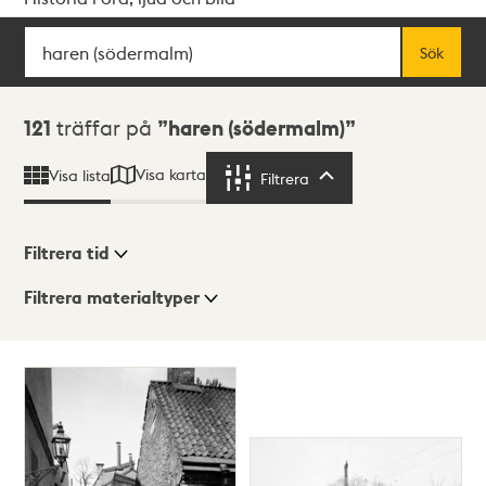
Sök
Fritextsök
Sök
Sökresultat
121
träffar på
haren (södermalm)
Visa karta
Visa lista
Filtrera
Filtrera
Filtrera tid
Filtrera materialtyper
Visningsläge
Totalt
121
träffar
Lista
Karta