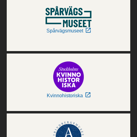
Spårvägsmuseet
Kvinnohistoriska