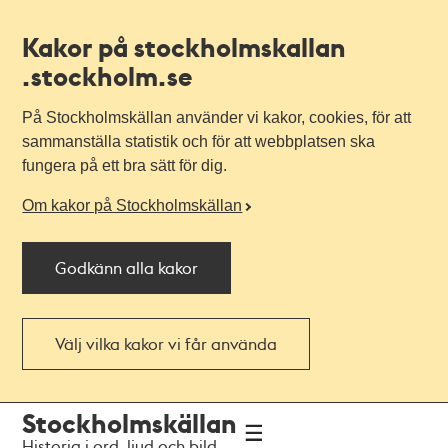
Kakor på stockholmskallan
.stockholm.se
På Stockholmskällan använder vi kakor, cookies, för att
sammanställa statistik och för att webbplatsen ska
fungera på ett bra sätt för dig.
Om kakor på Stockholmskällan
Godkänn alla kakor
Välj vilka kakor vi får använda
Till
Till
Stockholmskällan
navigationen
huvudinnehållet
Historia i ord, ljud och bild