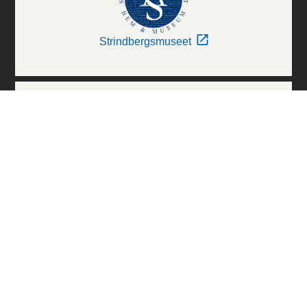
Strindbergsmuseet
Thielska Galleriet
Världskulturmuseerna