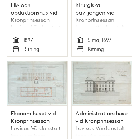
Lik- och
Kirurgiska
obduktionshus vid
paviljongen vid
Kronprinsessan
Kronprinsessan
Lovisas Vårdanstalt
Lovisas Vårdanstalt
för sjuka barn -
för sjuka barn -
1897
5 maj 1897
ritning 1897
ritning 1897
Tid
Tid
Ritning
Ritning
Typ
Typ
Ekonomihuset vid
Administrationshuset
Kronprinsessan
vid Kronprinsessan
Lovisas Vårdanstalt
Lovisas Vårdanstalt
för sjuka barn -
för sjuka barn -