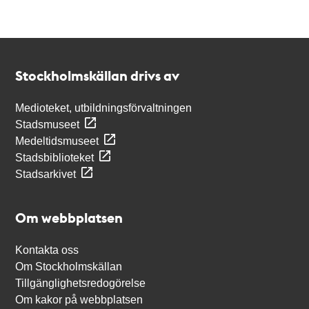
Kontakt
Stockholmskällan
Stockholmskällan drivs av
Medioteket, utbildningsförvaltningen
Stadsmuseet
Medeltidsmuseet
Stadsbiblioteket
Stadsarkivet
Om webbplatsen
Kontakta oss
Om Stockholmskällan
Tillgänglighetsredogörelse
Om kakor på webbplatsen