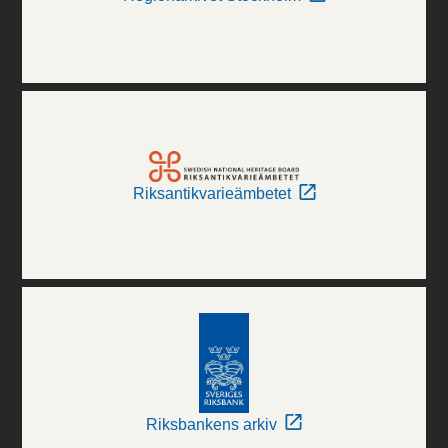
Riksantikvarieämbetet
Riksbankens arkiv