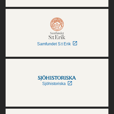
Samfundet S:t Erik
Sjöhistoriska