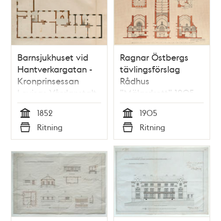
Barnsjukhuset vid
Ragnar Östbergs
Hantverkargatan -
tävlingsförslag
Kronprinsessan
Rådhus
Lovisas Vårdanstalt
”Mälardrott” 1905,
för sjuka barn,
sektioner och planer
1852
1905
ritningar 1852
tornet
Tid
Tid
Ritning
Ritning
Typ
Typ