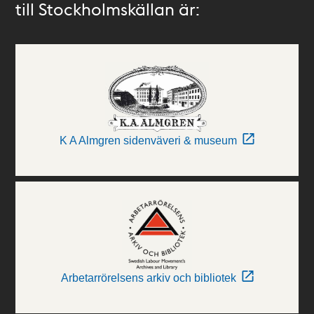
till Stockholmskällan är:
K A Almgren sidenväveri & museum
Arbetarrörelsens arkiv och bibliotek