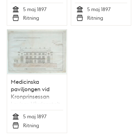
ritning 1897
ritning 1897
5 maj 1897
5 maj 1897
Tid
Tid
Ritning
Ritning
Typ
Typ
Medicinska
paviljongen vid
Kronprinsessan
Lovisas Vårdanstalt
för sjuka barn -
5 maj 1897
ritning 1897
Tid
Ritning
Typ