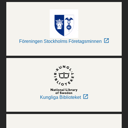
Föreningen Stockholms Företagsminnen
Kungliga Biblioteket