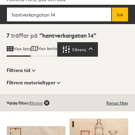
Sök
Fritextsök
Sök
Sökresultat
7
träffar på
hantverkargatan 14
Visa karta
Visa lista
Filtrera
Filtrera
Filtrera tid
Filtrera materialtyper
Visningsläge
Totalt
Valda filter:
Ritning
Rensa filter
7
träffar
Lista
Karta