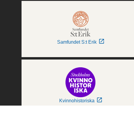
Samfundet S:t Erik
Kvinnohistoriska