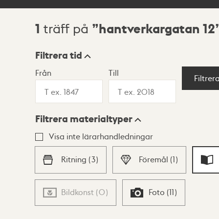
1
hantverkargatan 12
träff på
Sökresultat
Filtrera tid
Från
Till
Visningsläge
Filtrer
Filtrera materialtyper
Lista
Karta
Visa inte lärarhandledningar
Ritning
(
3
)
Föremål
(
1
)
Bildkonst
(
0
)
Foto
(
11
)