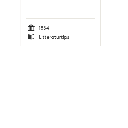
1834
Tid
Litteraturtips
Typ