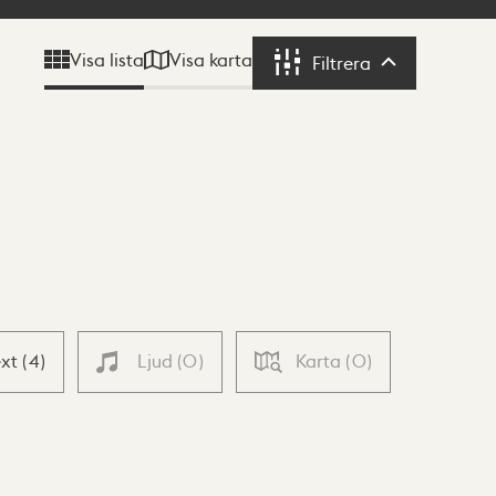
Visa karta
Visa lista
Filtrera
Filtrera
ext
(
4
)
Ljud
(
0
)
Karta
(
0
)