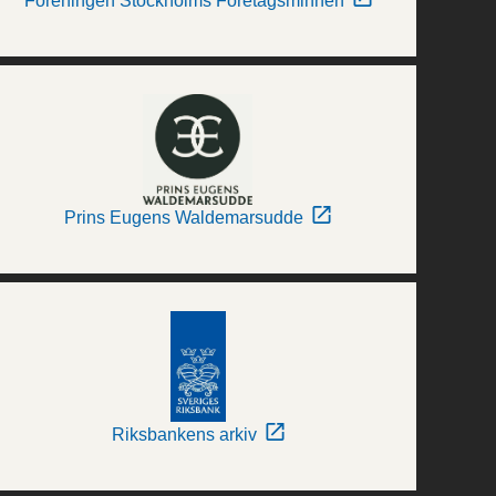
Föreningen Stockholms Företagsminnen
Prins Eugens Waldemarsudde
Riksbankens arkiv