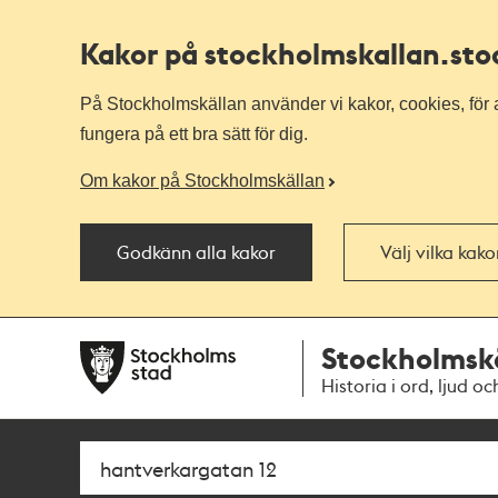
Kakor på stockholmskallan
.st
På Stockholmskällan använder vi kakor, cookies, för a
fungera på ett bra sätt för dig.
Om kakor på Stockholmskällan
Godkänn alla kakor
Välj vilka kak
Till
Till
Stockholmsk
navigationen
huvudinnehållet
Historia i ord, ljud oc
Sök
Fritextsök