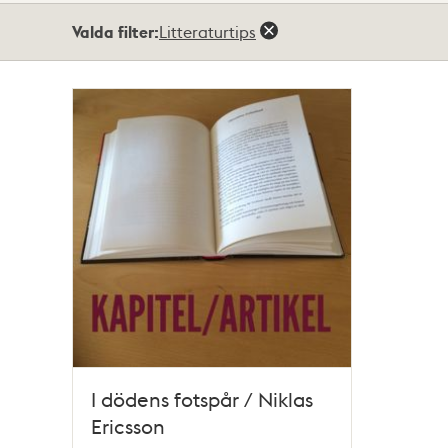
Totalt
Valda filter:
Litteraturtips
1
träffar
I dödens fotspår / Niklas
Ericsson