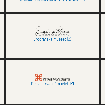
Arbetarrörelsens arkiv och bibliotek
Litografiska museet
Riksantikvarieämbetet