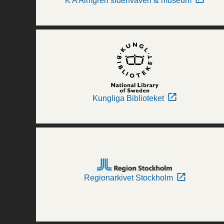
K A Almgren sidenväveri & museum
Kungliga Biblioteket
Regionarkivet Stockholm