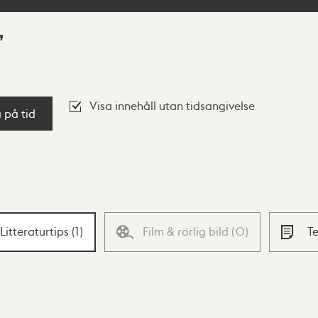
Visa innehåll utan tidsangivelse
a på tid
Litteraturtips
(
1
)
Film & rörlig bild
(
0
)
T