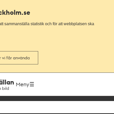
ockholm.se
tt sammanställa statistik och för att webbplatsen ska
or vi får använda
ällan
Meny
h bild