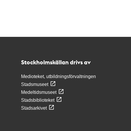
Kontakt
Stockholmskällan
Stockholmskällan drivs av
Medioteket, utbildningsförvaltningen
Stadsmuseet
Medeltidsmuseet
Stadsbiblioteket
Stadsarkivet