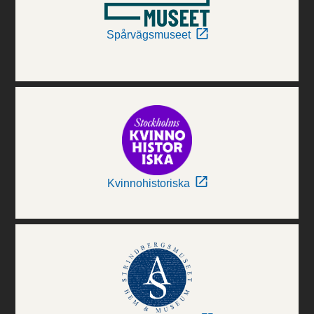
Spårvägsmuseet
Kvinnohistoriska