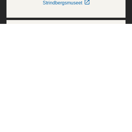
Strindbergsmuseet
Thielska Galleriet
Världskulturmuseerna