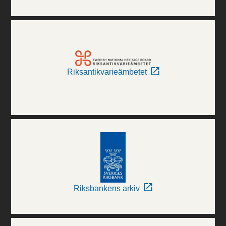
Riksantikvarieämbetet
Riksbankens arkiv