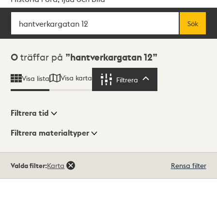
Sök
Fritextsök
Sök
Sökresultat
0
träffar på
hantverkargatan 12
Visa karta
Visa lista
Filtrera
Filtrera
Filtrera tid
Filtrera materialtyper
Visningsläge
Totalt
Valda filter:
Karta
Rensa filter
0
träffar
Lista
Karta