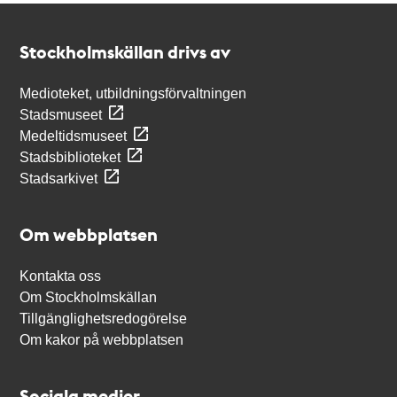
Kontakt
Stockholmskällan
Stockholmskällan drivs av
Medioteket, utbildningsförvaltningen
Stadsmuseet
Medeltidsmuseet
Stadsbiblioteket
Stadsarkivet
Om webbplatsen
Kontakta oss
Om Stockholmskällan
Tillgänglighetsredogörelse
Om kakor på webbplatsen
Sociala medier