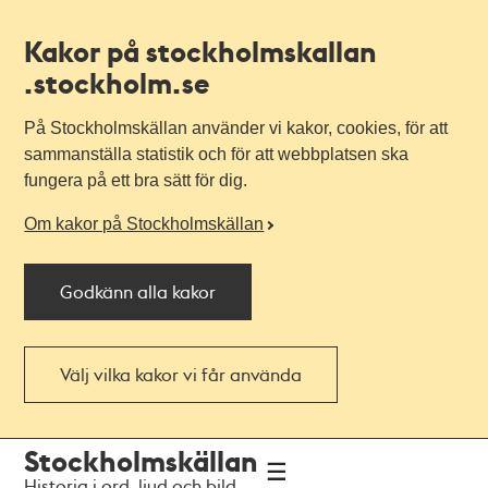
Kakor på stockholmskallan
.stockholm.se
På Stockholmskällan använder vi kakor, cookies, för att
sammanställa statistik och för att webbplatsen ska
fungera på ett bra sätt för dig.
Om kakor på Stockholmskällan
Godkänn alla kakor
Välj vilka kakor vi får använda
Till
Till
Stockholmskällan
navigationen
huvudinnehållet
Historia i ord, ljud och bild