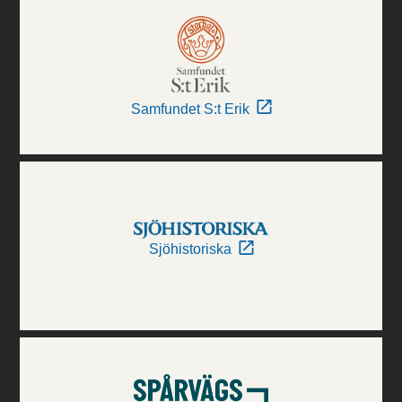
Samfundet S:t Erik
Sjöhistoriska