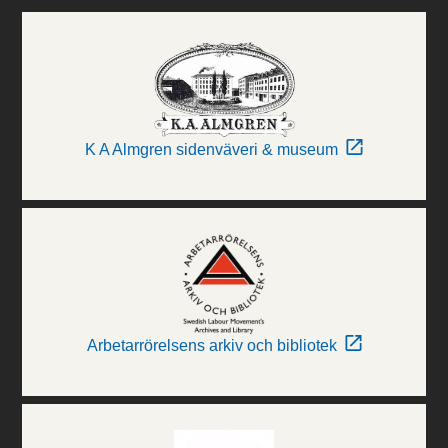
K A Almgren sidenväveri & museum
Arbetarrörelsens arkiv och bibliotek