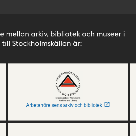
 mellan arkiv, bibliotek och museer i
till Stockholmskällan är:
Arbetarrörelsens arkiv och bibliotek