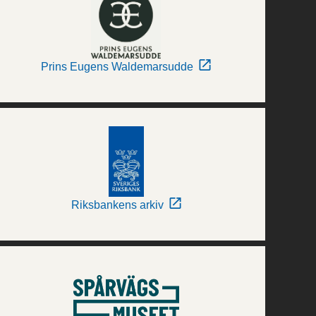
Prins Eugens Waldemarsudde
Riksbankens arkiv