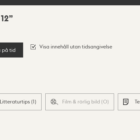
 12
Visa innehåll utan tidsangivelse
a på tid
Litteraturtips
(
1
)
Film & rörlig bild
(
0
)
T