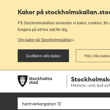
Kakor på stockholmskallan
.st
På Stockholmskällan använder vi kakor, cookies, för a
fungera på ett bra sätt för dig.
Om kakor på Stockholmskällan
Godkänn alla kakor
Välj vilka kak
Till
Till
Stockholmsk
navigationen
huvudinnehållet
Historia i ord, ljud oc
Sök
Fritextsök