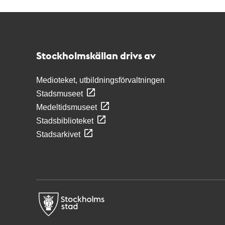
Kontakt
Stockholmskällan
Stockholmskällan drivs av
Medioteket, utbildningsförvaltningen
Stadsmuseet
Medeltidsmuseet
Stadsbiblioteket
Stadsarkivet