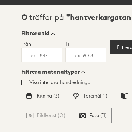
0
hantverkargatan
träffar på
Sökresultat
Filtrera tid
Från
Till
Visningsläge
Filtrer
Filtrera materialtyper
Lista
Karta
Visa inte lärarhandledningar
Ritning
(
3
)
Föremål
(
1
)
Bildkonst
(
0
)
Foto
(
11
)