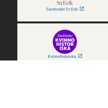
Samfundet S:t Erik
Kvinnohistoriska
Världskulturmuseerna