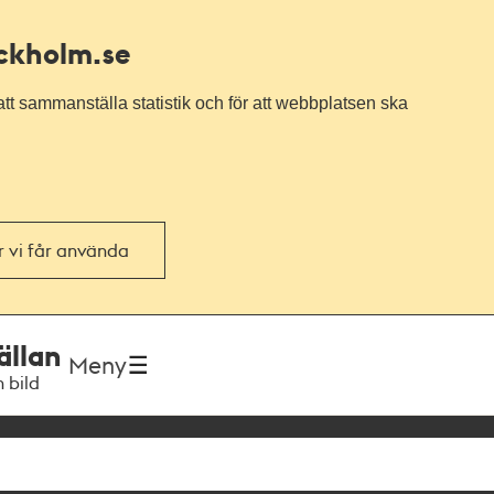
ockholm.se
tt sammanställa statistik och för att webbplatsen ska
or vi får använda
ällan
Meny
h bild