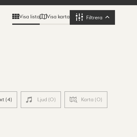
Visa karta
Visa lista
Filtrera
Filtrera
ext
(
4
)
Ljud
(
0
)
Karta
(
0
)