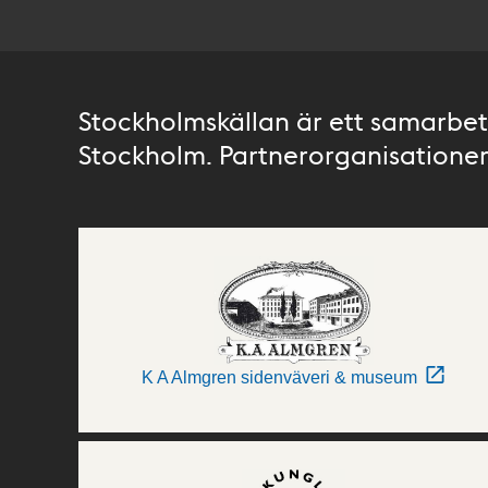
Stockholmskällan är ett samarbete
Stockholm. Partnerorganisationer 
K A Almgren sidenväveri & museum