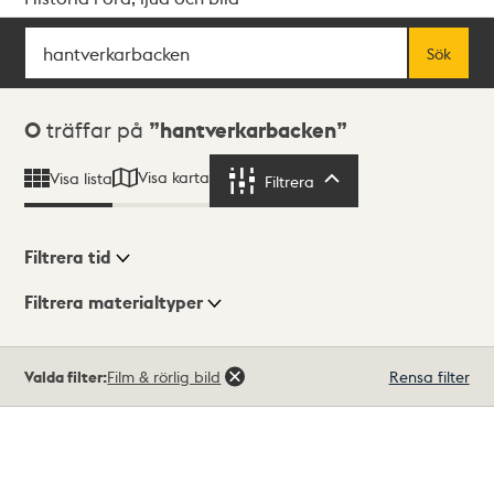
Sök
Fritextsök
Sök
Sökresultat
0
träffar på
hantverkarbacken
Visa karta
Visa lista
Filtrera
Filtrera
Filtrera tid
Filtrera materialtyper
Visningsläge
Totalt
Valda filter:
Film & rörlig bild
Rensa filter
0
träffar
Lista
Karta