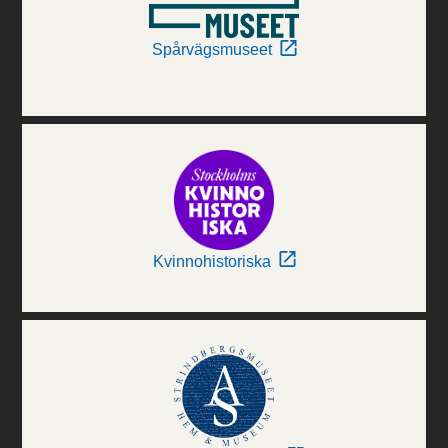
Spårvägsmuseet
Kvinnohistoriska