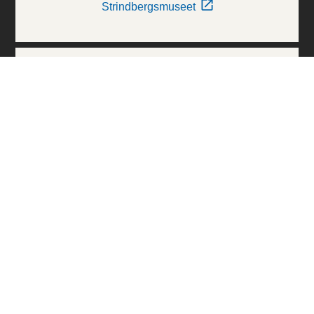
Strindbergsmuseet
Thielska Galleriet
Världskulturmuseerna