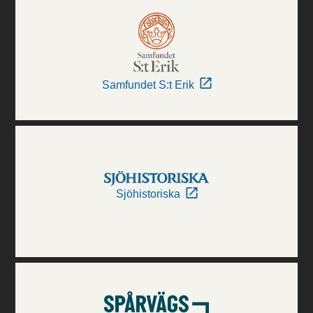
Samfundet S:t Erik
Sjöhistoriska