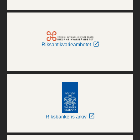
Riksantikvarieämbetet
Riksbankens arkiv