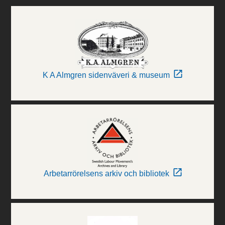
K A Almgren sidenväveri & museum
Arbetarrörelsens arkiv och bibliotek