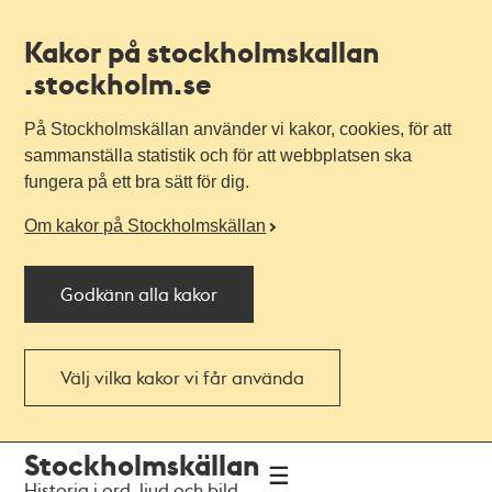
Kakor på stockholmskallan
.stockholm.se
På Stockholmskällan använder vi kakor, cookies, för att
sammanställa statistik och för att webbplatsen ska
fungera på ett bra sätt för dig.
Om kakor på Stockholmskällan
Godkänn alla kakor
Välj vilka kakor vi får använda
Till
Till
Stockholmskällan
navigationen
huvudinnehållet
Historia i ord, ljud och bild