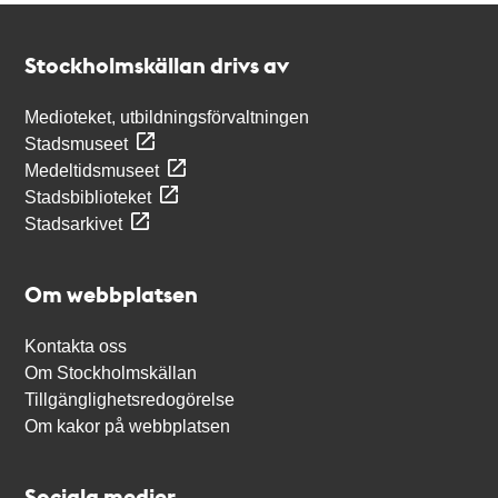
Kontakt
Stockholmskällan
Stockholmskällan drivs av
Medioteket, utbildningsförvaltningen
Stadsmuseet
Medeltidsmuseet
Stadsbiblioteket
Stadsarkivet
Om webbplatsen
Kontakta oss
Om Stockholmskällan
Tillgänglighetsredogörelse
Om kakor på webbplatsen
Sociala medier