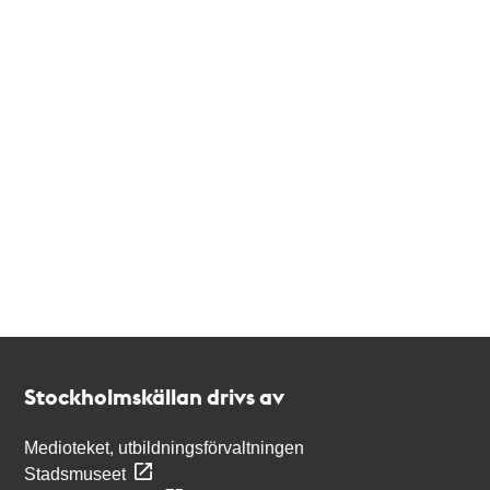
Kontakt
Stockholmskällan
Stockholmskällan drivs av
Medioteket, utbildningsförvaltningen
Stadsmuseet