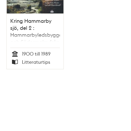
Kring Hammarby
sjö, del 2 :
Hammarbyledsbygget
och Södermalm från
Skanstull till
1900 till 1989
Danvikstull / Hans
Tid
Litteraturtips
Björkman
Typ