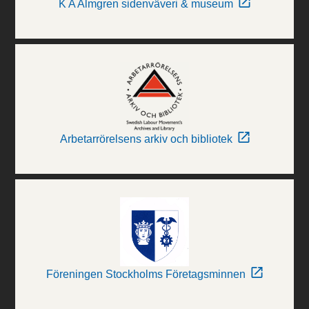
K A Almgren sidenväveri & museum
Arbetarrörelsens arkiv och bibliotek
Föreningen Stockholms Företagsminnen