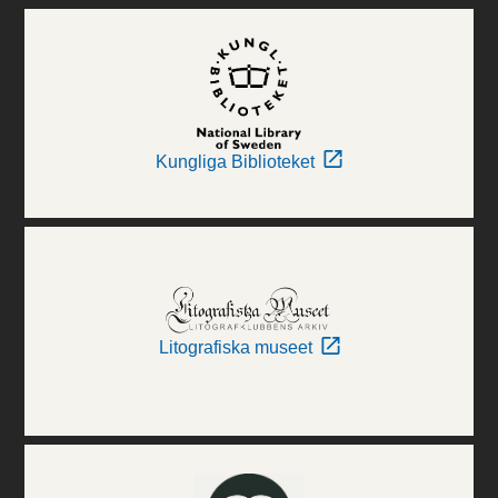
Kungliga Biblioteket
Litografiska museet