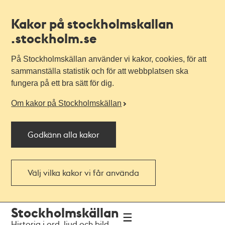
Kakor på stockholmskallan
.stockholm.se
På Stockholmskällan använder vi kakor, cookies, för att
sammanställa statistik och för att webbplatsen ska
fungera på ett bra sätt för dig.
Om kakor på Stockholmskällan
Godkänn alla kakor
Välj vilka kakor vi får använda
Till
Till
Stockholmskällan
navigationen
huvudinnehållet
Historia i ord, ljud och bild