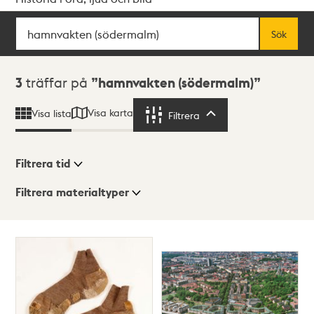
Sök
Fritextsök
Sök
Sökresultat
3
träffar på
hamnvakten (södermalm)
Visa karta
Visa lista
Filtrera
Filtrera
Filtrera tid
Filtrera materialtyper
Visningsläge
Totalt
3
träffar
Lista
Karta