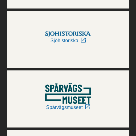
Sjöhistoriska
Spårvägsmuseet