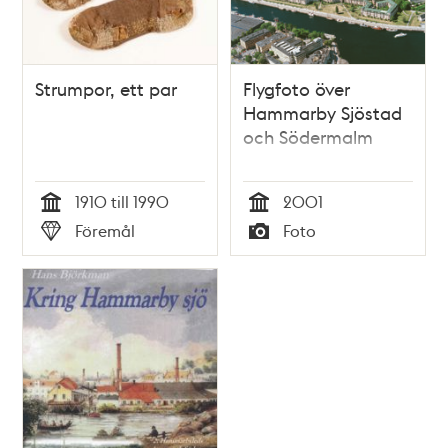
Strumpor, ett par
Flygfoto över
Hammarby Sjöstad
och Södermalm
1910 till 1990
2001
Tid
Tid
Föremål
Foto
Typ
Typ