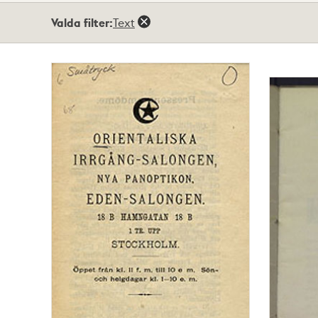
Totalt
Valda filter:
Text
22
träffar