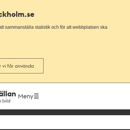
ockholm.se
tt sammanställa statistik och för att webbplatsen ska
or vi får använda
ällan
Meny
h bild