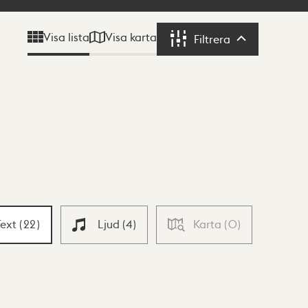
Visa karta
Visa lista
Filtrera
Filtrera
Text
(
22
)
Ljud
(
4
)
Karta
(
0
)