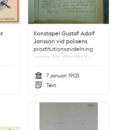
t
Konstapel Gustaf Adolf
Jansson vid polisens
prostitutionsavdelning
varnas för oförstånd i
tjänsten. Rapport och PM
1903
7 januari 1903
Tid
Text
Typ