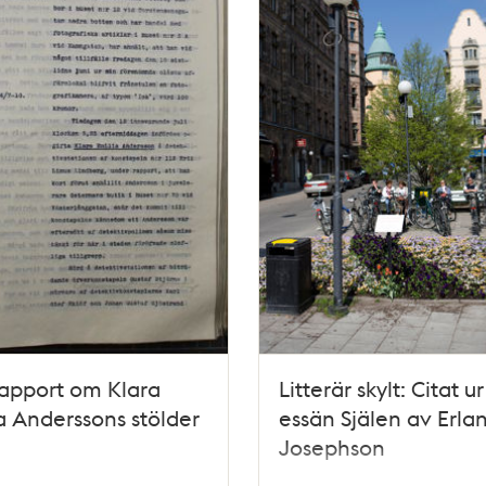
rapport om Klara
Litterär skylt: Citat ur
a Anderssons stölder
essän Själen av Erla
Josephson