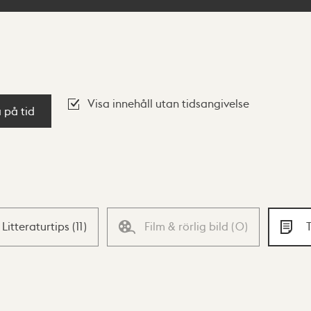
Visa innehåll utan tidsangivelse
a på tid
Litteraturtips
(
11
)
Film & rörlig bild
(
0
)