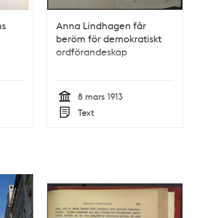
ns
Anna Lindhagen får
beröm för demokratiskt
ordförandeskap
8 mars 1913
Tid
Text
Typ