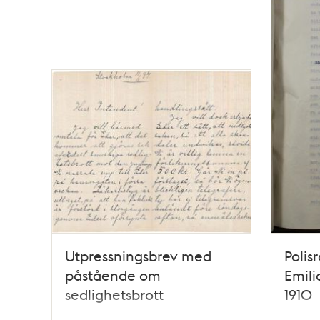
Utpressningsbrev med
Polis
påstående om
Emili
sedlighetsbrott
1910