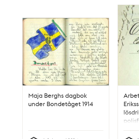
Maja Berghs dagbok
Arbet
under Bondetåget 1914
Eriks
lösdri
polis