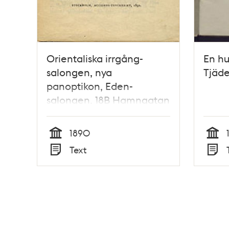
Orientaliska irrgång-
En hu
salongen, nya
Tjäde
panoptikon, Eden-
salongen. 18B Hamngatan
18B 1 Tr. upp Stockholm
1890
Tid
Tid
Text
Typ
Typ