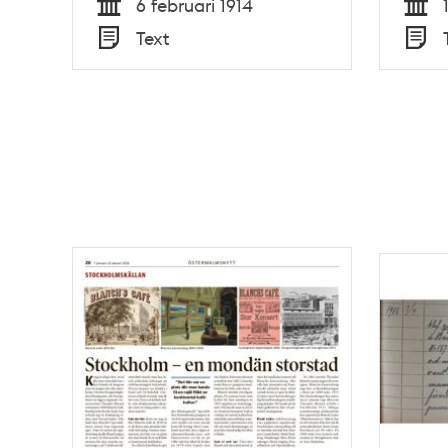
6 februari 1914
Tid
Tid
Text
Typ
Typ