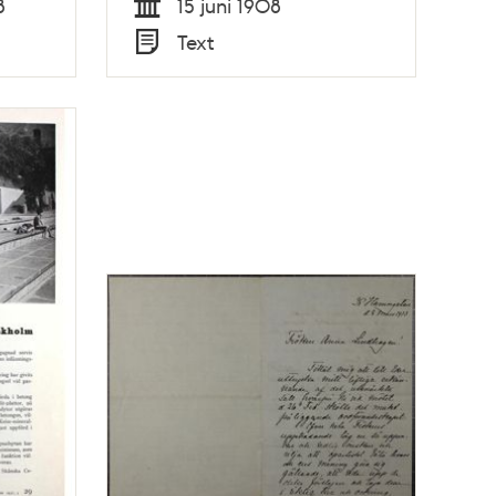
8
15 juni 1908
Tid
Text
Typ