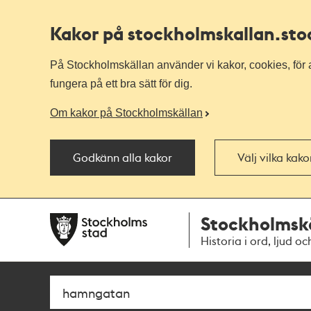
Kakor på stockholmskallan
.st
På Stockholmskällan använder vi kakor, cookies, för a
fungera på ett bra sätt för dig.
Om kakor på Stockholmskällan
Godkänn alla kakor
Välj vilka kak
Till
Till
Stockholmsk
navigationen
huvudinnehållet
Historia i ord, ljud oc
Sök
Fritextsök