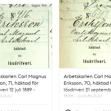
skarlen Carl Magnus
Arbetskarlen Carl M
son, 71, häktad för
Eriksson, 70, häktad 
veri 12 juli 1889 -
lösdriveri 21 septem
förhör
1888 - polisförhör