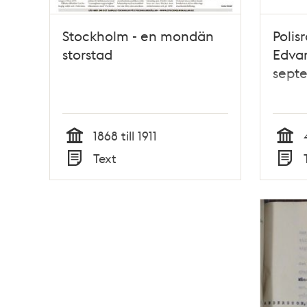
Stockholm - en mondän
Polis
storstad
Edvar
sept
1868 till 1911
Tid
Tid
Text
Typ
Typ