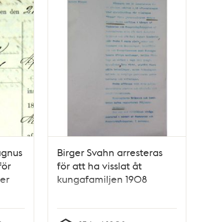
agnus
Birger Svahn arresteras
för
för att ha visslat åt
ber
kungafamiljen 1908