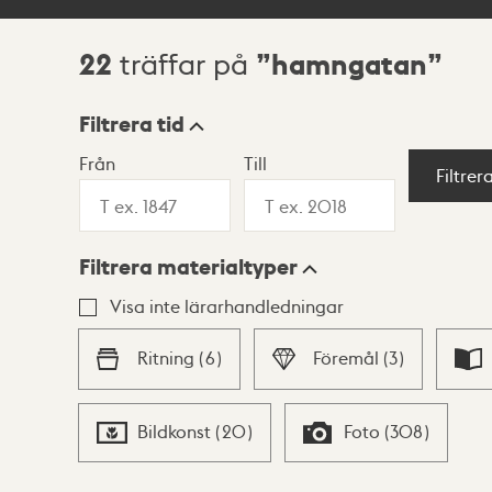
22
hamngatan
träffar på
Sökresultat
Filtrera tid
Från
Till
Visningsläge
Filtrer
Filtrera materialtyper
Lista
Karta
Visa inte lärarhandledningar
Ritning
(
6
)
Föremål
(
3
)
Bildkonst
(
20
)
Foto
(
308
)