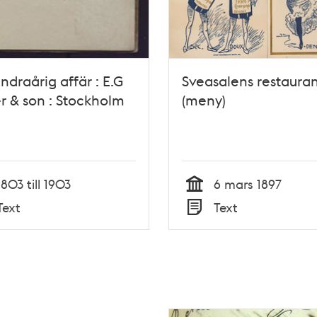
ndraårig affär : E.G
Sveasalens restauran
r & son : Stockholm
(meny)
1803 till 1903
6 mars 1897
Tid
Text
Text
Typ