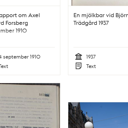
rapport om Axel
En mjölkbar vid Björ
d Forsberg
Trädgård 1937
ember 1910
4 september 1910
1937
Tid
Text
Text
Typ