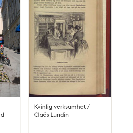
Kvinlig verksamhet /
nd
Claës Lundin