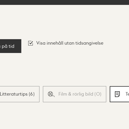
Visa innehåll utan tidsangivelse
a på tid
Litteraturtips
(
6
)
Film & rörlig bild
(
0
)
T