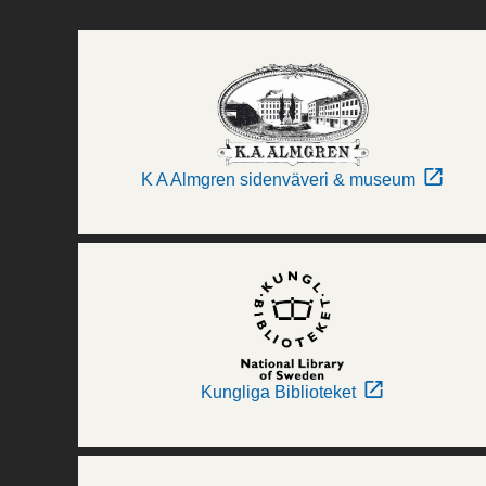
K A Almgren sidenväveri & museum
Kungliga Biblioteket