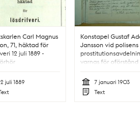
skarlen Carl Magnus
Konstapel Gustaf Ad
son, 71, häktad för
Jansson vid polisens
veri 12 juli 1889 -
prostitutionsavdelni
förhör
varnas för oförstånd 
tjänsten. Rapport o
1903
12 juli 1889
7 januari 1903
Tid
Text
Text
Typ