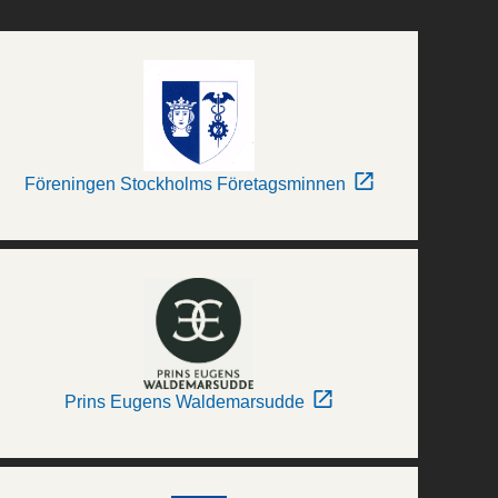
Föreningen Stockholms Företagsminnen
Prins Eugens Waldemarsudde