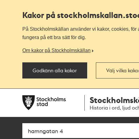
Kakor på stockholmskallan
.st
På Stockholmskällan använder vi kakor, cookies, för a
fungera på ett bra sätt för dig.
Om kakor på Stockholmskällan
Godkänn alla kakor
Välj vilka kak
Till
Till
Stockholmsk
navigationen
huvudinnehållet
Historia i ord, ljud oc
Sök
Fritextsök