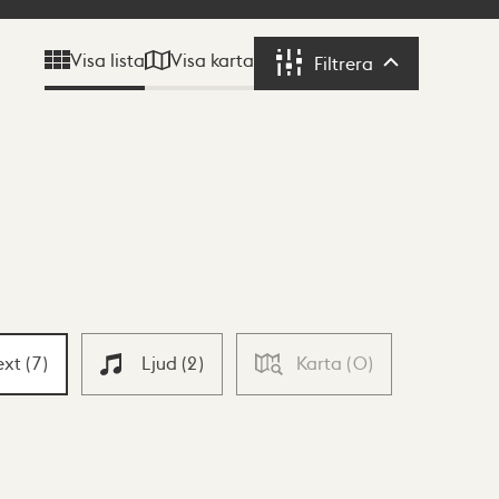
Visa karta
Visa lista
Filtrera
Filtrera
ext
(
7
)
Ljud
(
2
)
Karta
(
0
)